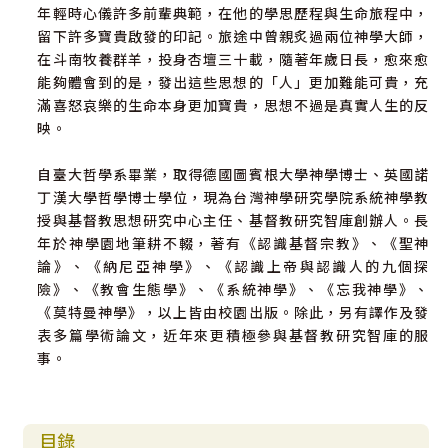
年輕時心儀許多前輩典範，在他的學思歷程與生命旅程中，
留下許多寶貴啟發的印記。旅途中曾親炙過兩位神學大師，
在斗南牧養群羊，投身杏壇三十載，隨著年歲日長，愈來愈
能夠體會到的是，發出這些思想的「人」更加難能可貴，充
滿喜怒哀樂的生命本身更加寶貴，思想不過是真實人生的反
映。
自臺大哲學系畢業，取得德國圖賓根大學神學博士、英國諾
丁漢大學哲學博士學位，現為台灣神學研究學院系統神學教
授與基督教思想研究中心主任、基督教研究智庫創辦人。長
年於神學園地筆耕不輟，著有《認識基督宗教》、《聖神
論》、《納尼亞神學》、《認識上帝與認識人的九個探
險》、《教會生態學》、《系統神學》、《忘我神學》、
《莫特曼神學》，以上皆由校園出版。除此，另有譯作及發
表多篇學術論文，近年來更積極參與基督教研究智庫的服
事。
目錄