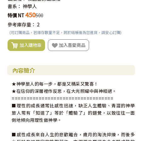
書系：
神學人
450
特價 NT
500
參考庫存量：
2
(可訂購商品，若庫存數量不足，將於結帳後為您進貨，請安心訂購)
加入購物車
加入喜愛商品
內容簡介
★神學旅人的每一步，都是又精采又驚喜！
★在信仰的深層裡作反思，在大光照耀中與神相遇。
==================================
■理性的成長通常比感性迅速，缺乏人生體驗、青澀的神學
旅人常有「知道了」等於「體驗了」的錯覺，以致往往一面
倒地傾向用理性做神學。
■感性成長來自人生的悲歡離合，歲月的淘洗焠煉，而後多