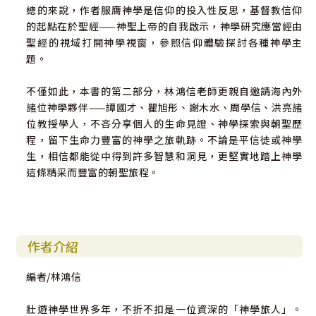
總的來說，作者服膺神學是信仰的投入性反思，基督教信仰
的起點在於聖經——神聖上帝的自我啟示，神學研究應當經由
聖經的視域打開神學視窗，參照信仰體驗探討各種神學主
題。
不僅如此，本書的第二部分，林鴻信老師更親自邀請海內外
諸位神學夥伴——譚國才、瞿旭彤、謝木水、周學信、洪亮諸
位教授學人，不吝分享個人的生命見證、神學探索與朝聖歷
程，留下生命力豐富的神學之旅軌跡。不論是平信徒或神學
生，相信都能從中得到許多智慧和洞見，更堅實地踏上神學
這條精采而豐富的朝聖旅程。
作者介紹
編者/林鴻信
壯遊神學世界多年，不折不扣是一位資深的「神學旅人」。