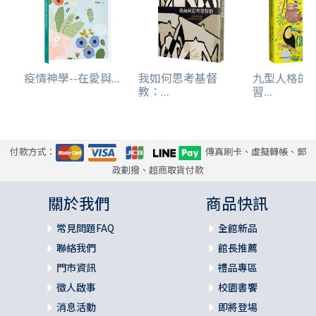
疫情神學--在愛與...
我如何思考基督
九型人格的
教：...
習...
付款方式：
傳真刷卡、虛擬轉帳、郵
政劃撥、超商取貨付款
關於我們
商品快訊
常見問題FAQ
全館新品
聯絡我們
館長推薦
門市資訊
禮品專區
徵人啟事
校園書饗
消息活動
即將登場