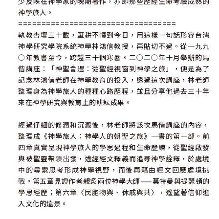
少反映在神學家的晚期著作，亦即那些歷經生命考驗成熟的
神學旅人。
==================================
執教杏壇三十載，筆耕不輟到今日，用這樣一句話形容台灣
神學研究學院系統神學林鴻信教授，再貼切不過。從一九九
○年教書至今，跨越三十個寒暑。二○二○年十月舉辦的馬
偕講座：「神聖會遇：從聖經視窗到神學之旅」，便是為了
記念林鴻信老師在神學教育的投入，透過這次講座，林老師
整理身為神學旅人的種種心路歷程，並且分享他過去三十年
來在神學研究與教育上的耕耘成果。
經過仔細的修潤和沉澱後，林老師將該次馬偕講座的內容，
整理成《神學旅人：神學人的朝聖之旅》一書的第一部。前
四章真實呈現神學旅人的學思過程和生命歷練，從聖經啟發
與被聖靈帶領出發，途經經文釋義而追尋神學詮釋，於處境
中的尋索思考形成神學視野，而後再藉由經文回應處境挑
戰。第五章見證作者親炙兩位神學大師——莫特曼與提瑟頓的
學思經歷；第六章〈民胞物與、休戚與共〉，遙望著信仰進
入文化的遠景。