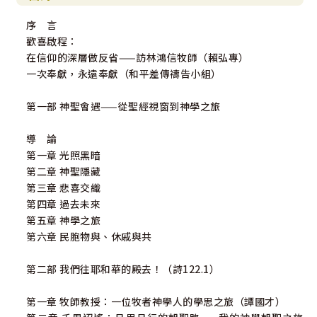
序 言
歡喜啟程：
在信仰的深層做反省——訪林鴻信牧師（賴弘專）
一次奉獻，永遠奉獻（和平差傳禱告小組）
第一部 神聖會遇——從聖經視窗到神學之旅
導 論
第一章 光照黑暗
第二章 神聖隱藏
第三章 悲喜交織
第四章 過去未來
第五章 神學之旅
第六章 民胞物與、休戚與共
第二部 我們往耶和華的殿去！（詩122.1）
第一章 牧師教授：一位牧者神學人的學思之旅（譚國才）