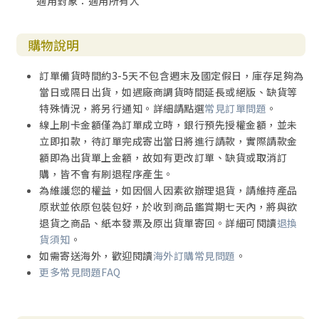
適用對象：適用所有人
購物說明
訂單備貨時間約3-5天不包含週末及國定假日，庫存足夠為
當日或隔日出貨，如遇廠商調貨時間延長或絕版、缺貨等
特殊情況，將另行通知。詳細請點選
常見訂單問題
。
線上刷卡金額僅為訂單成立時，銀行預先授權金額，並未
立即扣款，待訂單完成寄出當日將進行請款，實際請款金
額即為出貨單上金額，故如有更改訂單、缺貨或取消訂
購，皆不會有刷退程序產生。
為維護您的權益，如因個人因素欲辦理退貨，請維持產品
原狀並依原包裝包好，於收到商品鑑賞期七天內，將與欲
退貨之商品、紙本發票及原出貨單寄回。詳細可閱讀
退換
貨須知
。
如需寄送海外，歡迎閱讀
海外訂購常見問題
。
更多常見問題FAQ