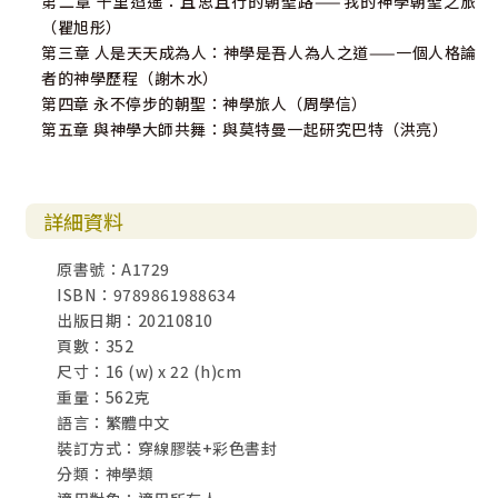
第二章 千里迢遙：且思且行的朝聖路——我的神學朝聖之旅
（瞿旭彤）
第三章 人是天天成為人：神學是吾人為人之道——一個人格論
者的神學歷程（謝木水）
第四章 永不停步的朝聖：神學旅人（周學信）
第五章 與神學大師共舞：與莫特曼一起研究巴特（洪亮）
詳細資料
原書號：A1729
ISBN：9789861988634
出版日期：20210810
頁數：352
尺寸：16 (w) x 22 (h)cm
重量：562克
語言：繁體中文
裝訂方式：穿線膠裝+彩色書封
分類：神學類