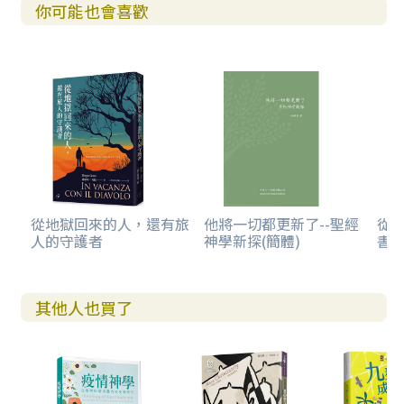
你可能也會喜歡
從地獄回來的人，還有旅
他將一切都更新了--聖經
從
人的守護者
神學新探(簡體)
書卷
其他人也買了