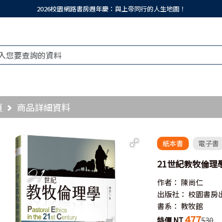
2026校園網路書房週年慶：與上帝同行的人生地圖！
頁
商品詳細資料
紙本書
電子書
21世紀教牧倫理學／Pas
作者：
陳尚仁
出版社：
校園書房
書系：
教牧館
477
特價 NT
530