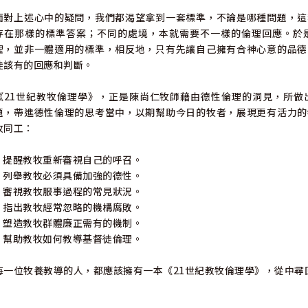
面對上述心中的疑問，我們都渴望拿到一套標準，不論是哪種問題，這
存在那樣的標準答案；不同的處境，本就需要不一樣的倫理回應。於
理，並非一體適用的標準，相反地，只有先讓自己擁有合神心意的品德
徒該有的回應和判斷。
《21世紀教牧倫理學》，正是陳尚仁牧師藉由德性倫理的洞見，所做
題，帶進德性倫理的思考當中，以期幫助今日的牧者，展現更有活力的
牧同工：
•提醒教牧重新審視自己的呼召。
•列舉教牧必須具備加強的德性。
•審視教牧服事過程的常見狀況。
•指出教牧經常忽略的機構腐敗。
•塑造教牧群體廉正需有的機制。
•幫助教牧如何教導基督徒倫理。
每一位牧養教導的人，都應該擁有一本《21世紀教牧倫理學》，從中尋