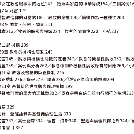
婦女在教會服事中的地位147╱婚姻與家庭的神學傳統154╱三個案例16
第7章 財富 179
基督教信仰的財富觀180╱教牧的謝禮190╱簡樸作為一種德性203
第8章 誠實、保密、問責 211
誠實213╱牧者的保密與揭露224╱牧者的問責性230╱小結237
第三部 機構 239
第9章 教會的機構性腐敗 243
前言245╱腐敗與機構性腐敗的定義247╱教會的機構性腐敗252╱
處置259╱案例與分析262╱教會中關於機構性腐敗應有的因應269╱小結
第10章 教會及機構的廉正機制 275
廉正機制276╱舉報279╱調查286╱塑造正直廉潔的群體294
第11章 基督徒的世界觀與倫理抉擇 299
基督教群體的重大倫理挑戰302╱委身是明白信仰並力行相符的生活313
結語 329
附錄：聖經詮釋與基督徒倫理生活 333
前言333╱高士德森334╱理查．海斯340╱聖經與倫理抉擇之外344╱侯
參考書目 357