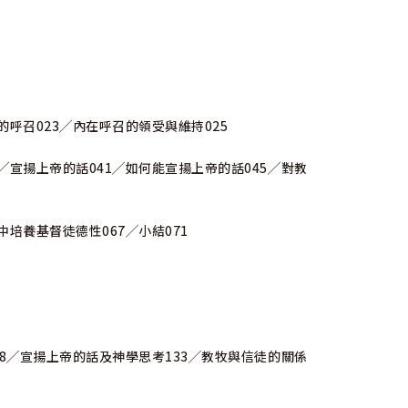
的呼召023╱內在呼召的領受與維持025
╱宣揚上帝的話041╱如何能宣揚上帝的話045╱對教
中培養基督徒德性067╱小結071
28╱宣揚上帝的話及神學思考133╱教牧與信徒的關係