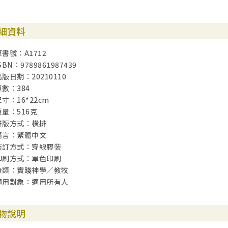
細資料
原書號：A1712
SBN：9789861987439
出版日期：20210110
頁數：384
尺寸：16*22cm
重量：516克
排版方式：橫排
語言：繁體中文
裝訂方式：穿線膠裝
印刷方式：單色印刷
分類：實踐神學／教牧
適用對象：適用所有人
物說明