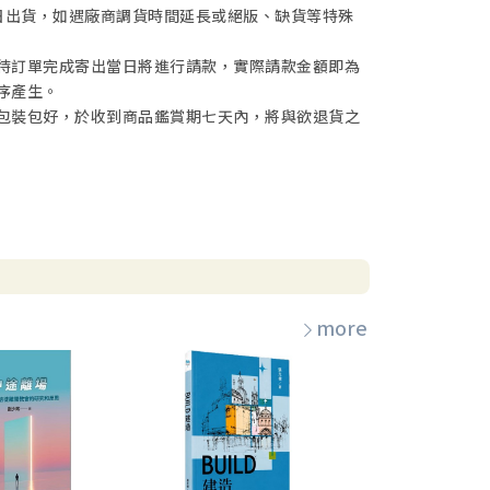
日出貨，如遇廠商調貨時間延長或絕版、缺貨等特殊
待訂單完成寄出當日將進行請款，實際請款金額即為
序產生。
包裝包好，於收到商品鑑賞期七天內，將與欲退貨之
more