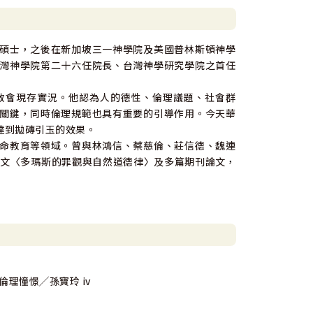
碩士，之後在新加坡三一神學院及美國普林斯頓神學
灣神學院第二十六任院長、台灣神學研究學院之首任
教會現存實況。他認為人的德性、倫理議題、社會群
關鍵，同時倫理規範也具有重要的引導作用。今天華
達到拋磚引玉的效果。
命教育等領域。曾與林鴻信、蔡慈倫、莊信德、魏連
論文〈多瑪斯的罪觀與自然道德律〉及多篇期刊論文，
理憧憬╱孫寶玲 iv