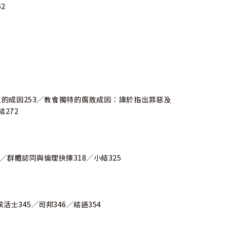
2
腐敗的成因253╱教會獨特的腐敗成因：諱於指出罪惡及
272
╱群體認同與倫理抉擇318╱小結325
活士345╱司邦346╱結語354