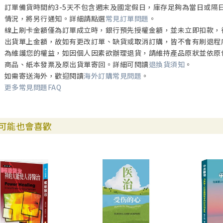
訂單備貨時間約3-5天不包含週末及國定假日，庫存足夠為當日或隔
情況，將另行通知。詳細請點選
常見訂單問題
。
線上刷卡金額僅為訂單成立時，銀行預先授權金額，並未立即扣款，
出貨單上金額，故如有更改訂單、缺貨或取消訂購，皆不會有刷退程
為維護您的權益，如因個人因素欲辦理退貨，請維持產品原狀並依原
商品、紙本發票及原出貨單寄回。詳細可閱讀
退換貨須知
。
如需寄送海外，歡迎閱讀
海外訂購常見問題
。
更多常見問題FAQ
可能也會喜歡