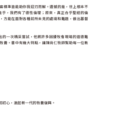
套標準皆能助你我迎刃而解。遺憾的是，世上根本不
是乎，我們有了德性倫理；原來，真正合乎聖經的倫
，方能在面對各種前所未見的處境和難題，做出基督
出的一次精采嘗試，他將許多困擾牧會現場的道德難
牧養。書中有幾大特點，讓陳尚仁牧師幫助每一位教
回初心，激起新一代的牧養復興。