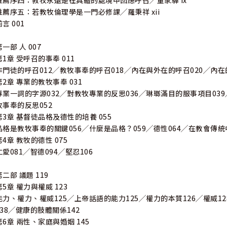
推薦序四：教牧永遠是在具體的處境中回應呼召╱董家驊 ix
推薦序五：若教牧倫理學是一門必修課╱羅秉祥 xii
前言 001
第一部 人 007
第1章 受呼召的事奉 011
作門徒的呼召012╱教牧事奉的呼召018╱內在與外在的呼召020╱內在
第2章 專業的教牧事奉 031
專業一詞的字源032╱對教牧專業的反思036╱琳瑯滿目的服事項目039
牧事奉的反思052
第3章 基督徒品格及德性的培養 055
品格是教牧事奉的關鍵056╱什麼是品格？059╱德性064╱在教會傳統
第4章 教牧的德性 075
仁愛081╱智德094╱堅忍106
第二部 議題 119
第5章 權力與權威 123
能力、權力、權威125╱上帝話語的能力125╱權力的本質126╱權威1
138╱健康的肢體關係142
第6章 兩性、家庭與婚姻 145