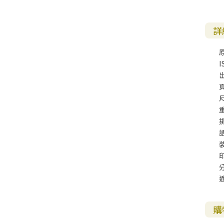
詳
I
購