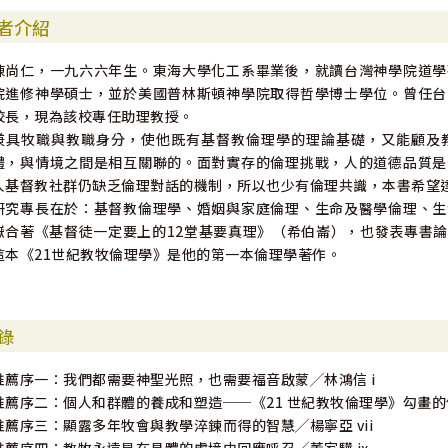
者介紹
陳尚仁，一九六六年生。東海大學化工系畢業後，就讀台灣神學院道學
院進修神學碩士，並於美國普林斯頓神學院取得哲學博士學位。曾任台
校長，現為該校專任助理教授。
兼具牧職與教職身分，使他既有基督教倫理學的理論基礎，又能顧及
體，與情境之間是相互關聯的。面對實存的倫理挑戰，人的道德品質是
人基督教社群仍缺乏倫理對話的機制，所以也少有倫理共識，本書希望
研究專長在於：基督教倫理學、婚姻與家庭倫理、生命及醫學倫理、生
嶽合著《基督徒一定要上的12堂基要真理》（希伯崙），也發表專書
這本《21世紀教牧倫理學》是他的第一本倫理學著作。
錄
推薦序一：我們都需要神聖光照，也需要福音啟蒙╱林鴻信 i
推薦序二：個人和群體的養成和塑造──《21 世紀教牧倫理學》勾畫的倫
推薦序三：顯露多年牧會與教學淬鍊而得的智慧╱楊寧亞 vii