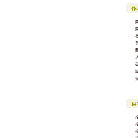
其 他 中 外 文 聖 經
新 約 歷 史 書
青 少 年
靈 恩
研 經 材 料
詩 、 散 文
福 音 包 裝 用 品
聖 經 故 事
約 拿 書
約 翰 福 音
加 拉 太 書
雅 各 書
啟 示 錄
信 徒 神 學
福 音 明 信 片 . 書 籤
作
成 人
教 育
兒 童 教 材
劇 本 遊 戲
福 音 文 具 雜 貨
聖 經 神 學
彌 迦 書
以 弗 所 書
彼 得 前 書
使 徒 行 傳
靈 界
福 音 季 節 卡
職 業
文 字 工 作
青 少 年 教 材
兒 童 故 事 C D
偽 經 次 經
那 鴻 書
腓 立 比 書
彼 得 後 書
福 音 小 禮 卡
特 殊 問 題
小 組 教 會
幼 稚 教 材
畫 冊
哈 巴 谷 書
歌 羅 西 書
約 翰 壹 、 貳 、 參 書
其 他 福 音 卡 片
生 活 教 導
成 人 教 材
西 番 雅 書
帖 撒 羅 尼 迦 前 後
猶 大 書
主 日 學 教 材
哈 該 書
提 摩 太 前 後
歸 納 法 研 經
撒 迦 利 亞 書
提 多 書
目
紙 品
瑪 拉 基 書
腓 利 門 書
教 牧 書 信