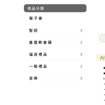
商品分類
電 子 書
聖 經
基 督 教 書 籍
新 舊 約 聖 經
福 音 禮 品
簡 體 聖 經
聖 經 論 叢
和 合 本
內
一 般 禮 品
英 文 聖 經
神 學 類
福 音 飾 品 配 件
和 合 本 標 點
參 考 書 工 具 書
音 樂
外 文 聖 經
實 踐 神 學
福 音 家 飾 用 品
一 般 卡 片
新 標 點 和 合 本
K J V
摩 西 五 經
系 統 神 學
福 音 項 鍊
讀 經 法
中 外 文 聖 經
教 會 歷 史
福 音 生 活 雜 貨
一 般 文 具
詩 本 樂 譜
和 合 本 修 訂 版
E S V
歷 史 書
神 、 創 造
宣 教 差 傳
福 音 耳 環 / 耳 夾
福 音 桌 飾 品
萬 用 卡
釋 經 法
創 世 記
註 釋 本 聖 經
生 命 造 就
福 音 食 器 廚 房
食 器 廚 房
C D
現 代 中 文 譯 本
G N B
和 合 本 / N I V
舊 約 註 釋
基 督
社 會 參 與
歷 史
福 音 手 環 / 手 鍊
福 音 布 軸 掛 畫
福 音 服 飾 布 品
貼 紙
日 記 . 筆 記
音 樂 叢 書
聖 經 概 論
出 埃 及 記
約 書 亞 記