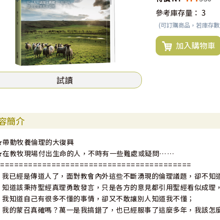
參考庫存量：
3
(可訂購商品，若庫存
加入購物車
試讀
容簡介
★帶動牧養倫理的大復興
★在教牧現場付出生命的人，不時有一些難處或疑問……
==========================================
•我已經是傳道人了，面對教會內外這些不斷湧現的倫理議題，卻不知
•知道該秉持聖經真理勇敢發言，只是各方的意見都引用聖經看似成理
•我知道自己有很多不懂的事情，卻又不敢讓別人知道我不懂；
•我的蒙召真確嗎？萬一是我搞錯了，也已經服事了這麼多年，我該怎