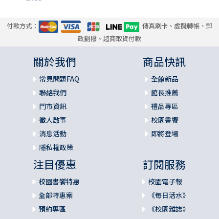
4
第11章 基督徒的世界觀與倫理抉擇 299
付款方式：
傳真刷卡、虛擬轉帳、郵
基督教群體的重大倫理挑戰302╱委身是明白信仰並力行相符
政劃撥、超商取貨付款
的生活313╱群體認同與倫理抉擇318╱小結325
關於我們
商品快訊
結語 329
附錄：聖經詮釋與基督徒倫理生活 333
常見問題FAQ
全館新品
前言333╱高士德森334╱理查．海斯340╱聖經與倫理抉擇
聯絡我們
館長推薦
之外344╱侯活士345╱司邦346╱結語354
門市資訊
禮品專區
參考書目 357
徵人啟事
校園書饗
消息活動
即將登場
隱私權政策
注目優惠
訂閱服務
校園書饗特惠
校園電子報
全部特惠案
《每日活水》
預約專區
《校園雜誌》