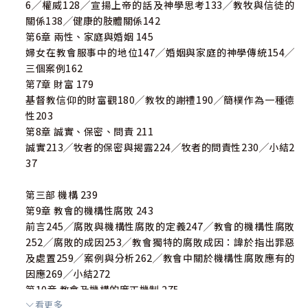
6╱權威128╱宣揚上帝的話及神學思考133╱教牧與信徒的
關係138╱健康的肢體關係142
第6章 兩性、家庭與婚姻 145
婦女在教會服事中的地位147╱婚姻與家庭的神學傳統154╱
三個案例162
第7章 財富 179
基督教信仰的財富觀180╱教牧的謝禮190╱簡樸作為一種德
性203
第8章 誠實、保密、問責 211
誠實213╱牧者的保密與揭露224╱牧者的問責性230╱小結2
37
第三部 機構 239
第9章 教會的機構性腐敗 243
前言245╱腐敗與機構性腐敗的定義247╱教會的機構性腐敗
252╱腐敗的成因253╱教會獨特的腐敗成因：諱於指出罪惡
及處置259╱案例與分析262╱教會中關於機構性腐敗應有的
因應269╱小結272
第10章 教會及機構的廉正機制 275
看更多
廉正機制276╱舉報279╱調查286╱塑造正直廉潔的群體29