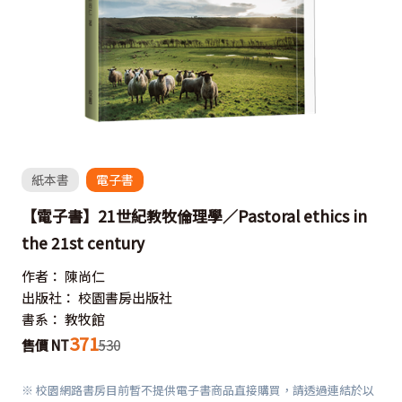
紙本書
電子書
【電子書】21世紀教牧倫理學／Pastoral ethics in
the 21st century
作者：
陳尚仁
出版社：
校園書房出版社
書系：
教牧館
371
售價 NT
530
※ 校園網路書房目前暫不提供電子書商品直接購買，請透過連結於以