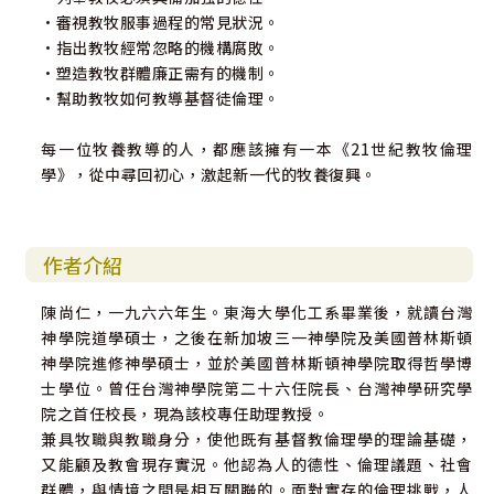
•審視教牧服事過程的常見狀況。
•指出教牧經常忽略的機構腐敗。
•塑造教牧群體廉正需有的機制。
•幫助教牧如何教導基督徒倫理。
每一位牧養教導的人，都應該擁有一本《21世紀教牧倫理
學》，從中尋回初心，激起新一代的牧養復興。
作者介紹
陳尚仁，一九六六年生。東海大學化工系畢業後，就讀台灣
神學院道學碩士，之後在新加坡三一神學院及美國普林斯頓
神學院進修神學碩士，並於美國普林斯頓神學院取得哲學博
士學位。曾任台灣神學院第二十六任院長、台灣神學研究學
院之首任校長，現為該校專任助理教授。
兼具牧職與教職身分，使他既有基督教倫理學的理論基礎，
又能顧及教會現存實況。他認為人的德性、倫理議題、社會
群體，與情境之間是相互關聯的。面對實存的倫理挑戰，人