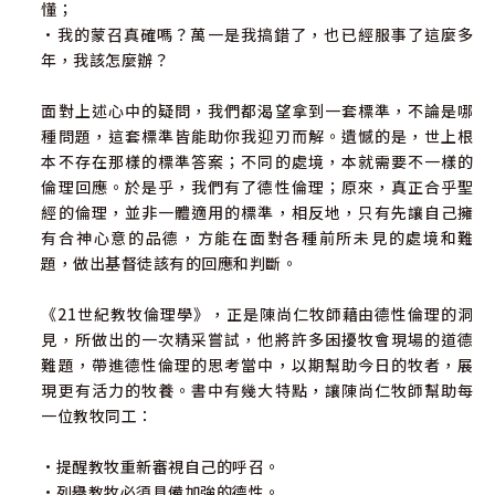
懂；
•我的蒙召真確嗎？萬一是我搞錯了，也已經服事了這麼多
年，我該怎麼辦？
面對上述心中的疑問，我們都渴望拿到一套標準，不論是哪
種問題，這套標準皆能助你我迎刃而解。遺憾的是，世上根
本不存在那樣的標準答案；不同的處境，本就需要不一樣的
倫理回應。於是乎，我們有了德性倫理；原來，真正合乎聖
經的倫理，並非一體適用的標準，相反地，只有先讓自己擁
有合神心意的品德，方能在面對各種前所未見的處境和難
題，做出基督徒該有的回應和判斷。
《21世紀教牧倫理學》，正是陳尚仁牧師藉由德性倫理的洞
見，所做出的一次精采嘗試，他將許多困擾牧會現場的道德
難題，帶進德性倫理的思考當中，以期幫助今日的牧者，展
現更有活力的牧養。書中有幾大特點，讓陳尚仁牧師幫助每
一位教牧同工：
•提醒教牧重新審視自己的呼召。
•列舉教牧必須具備加強的德性。