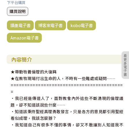
下平台購買
購買說明
讀墨電子書
博客來電子書
kobo電子書
Amazon電子書
看
內容簡介
更
多
電
子
★帶動牧養倫理的大復興
書
★在教牧現場付出生命的人，不時有一些難處或疑問……
=========================================
=
•我已經是傳道人了，面對教會內外這些不斷湧現的倫理議
題，卻不知道該說些什麼……
•知道該秉持聖經真理勇敢發言，只是各方的意見都引用聖經
看似成理，我該怎麼辦？
•我知道自己有很多不懂的事情，卻又不敢讓別人知道我不