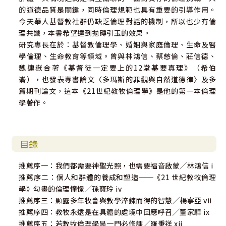
的道德品質是關鍵，同時倫理規範也具有重要的引導作用。
今天華人基督教社群仍缺乏倫理對話的機制，所以也少有倫
理共識，本書希望達到拋磚引玉的效果。
研究專長在於：基督教倫理學、婚姻與家庭倫理、生命及醫
學倫理、生命教育等領域。曾與林鴻信、蔡慈倫、莊信德、
魏連嶽合著《基督徒一定要上的12堂基要真理》（希伯
崙），也發表專書論文〈多瑪斯的罪觀與自然道德律〉及多
篇期刊論文，這本《21世紀教牧倫理學》是他的第一本倫理
學著作。
目錄
推薦序一：我們都需要神聖光照，也需要福音啟蒙╱林鴻信 i
推薦序二：個人和群體的養成和塑造──《21 世紀教牧倫理
學》勾畫的倫理憧憬╱孫寶玲 iv
推薦序三：顯露多年牧會與教學淬鍊而得的智慧╱楊寧亞 vii
推薦序四：教牧永遠是在具體的處境中回應呼召╱董家驊 ix
推薦序五：若教牧倫理學是一門必修課╱羅秉祥 xii