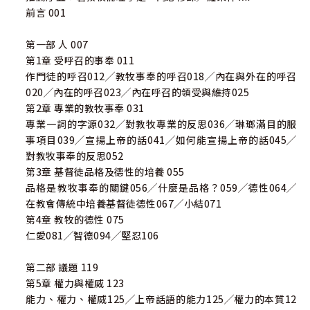
前言 001
第一部 人 007
第1章 受呼召的事奉 011
作門徒的呼召012╱教牧事奉的呼召018╱內在與外在的呼召
020╱內在的呼召023╱內在呼召的領受與維持025
第2章 專業的教牧事奉 031
專業一詞的字源032╱對教牧專業的反思036╱琳瑯滿目的服
事項目039╱宣揚上帝的話041╱如何能宣揚上帝的話045╱
對教牧事奉的反思052
第3章 基督徒品格及德性的培養 055
品格是教牧事奉的關鍵056╱什麼是品格？059╱德性064╱
在教會傳統中培養基督徒德性067╱小結071
第4章 教牧的德性 075
仁愛081╱智德094╱堅忍106
第二部 議題 119
第5章 權力與權威 123
能力、權力、權威125╱上帝話語的能力125╱權力的本質12