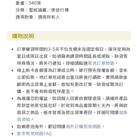
重量：540克
使徒行傳二十七章33-44節 船難
分類：聖經論叢／使徒行傳
使徒行傳二十八章1-10節 馬耳他島的蛇
適用對象：適用所有人
使徒行傳二十八章11-22節 終於抵達羅馬
使徒行傳二十八章23-31節 結尾正是我們的開頭
購物說明
詞彙索引
訂單備貨時間約3-5天不包含週末及國定假日，庫存足夠為
當日或隔日出貨，如遇廠商調貨時間延長或絕版、缺貨等
特殊情況，將另行通知。詳細請點選
常見訂單問題
。
線上刷卡金額僅為訂單成立時，銀行預先授權金額，並未
立即扣款，待訂單完成寄出當日將進行請款，實際請款金
額即為出貨單上金額，故如有更改訂單、缺貨或取消訂
購，皆不會有刷退程序產生。
為維護您的權益，如因個人因素欲辦理退貨，請維持產品
原狀並依原包裝包好，於收到商品鑑賞期七天內，將與欲
退貨之商品、紙本發票及原出貨單寄回。詳細可閱讀
退換
貨須知
。
如需寄送海外，歡迎閱讀
海外訂購常見問題
。
更多常見問題FAQ