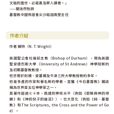
文版的面世，必能惠及華人讀者。」
——關浩然牧師
基督教中國佈道會尖沙咀迦南堂主任
作者介紹
作者 賴特（N. T. Wright）
英國聖公會杜倫前主教（Bishop of Durham），現為英國
聖安德烈斯大學（University of St Andrews）神學院新約
及初期基督教教授。
他亦曾於劍橋、麥基爾及牛津三所大學教授新約多年。
他是多產的作家和著名新約學者，並獲《今日基督教》雜誌
稱為世界首五位神學家之一。
其著作超過七十本，既達到學術水平（例如《耶穌與神的得
勝》和《神的兒子的復活》），也大眾化（例如《純．基督
教》和The Scriptures, the Cross and the Power of Go
d）。