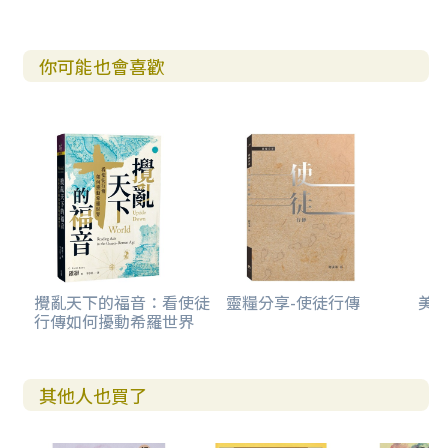
你可能也會喜歡
攪亂天下的福音：看使徒
靈糧分享-使徒行傳
美感
行傳如何擾動希羅世界
其他人也買了