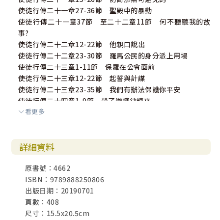
使徒行傳二十一章27-36節 聖殿中的暴動
使徒行傳二十一章37節 至二十二章11節 何不聽聽我的故
事?
使徒行傳二十二章12-22節 他親口說出
使徒行傳二十二章23-30節 羅馬公民的身分派上用場
使徒行傳二十三章1-11節 保羅在公會面前
使徒行傳二十三章12-22節 起誓與計謀
使徒行傳二十三章23-35節 我們有辦法保護你平安
使徒行傳二十四章1-9節 帶了辯護律師來
看更多
使徒行傳二十四章10-21節 為所盼望的分訴
使徒行傳二十四章22-27節 腓力斯將事情冷卻並延緩
使徒行傳二十五章1-12節 你應往凱撒那裡去
詳細資料
使徒行傳二十五章13-27節 亞基帕和百妮基
使徒行傳二十六章1-11節 在亞基帕面前的保羅
原書號：4662
使徒行傳二十六章12-23節 保羅回轉歸信的故事（再次敘
ISBN：9789888250806
述）
出版日期：20190701
使徒行傳二十六章24-32節 「保羅，你瘋了！」
頁數：408
使徒行傳二十七章1-12節 在海上
尺寸：15.5x20.5cm
使徒行傳二十七章13-32節 狂風與天使