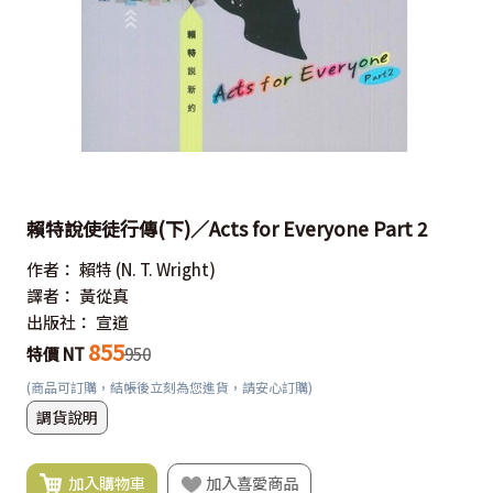
賴特說使徒行傳(下)／Acts for Everyone Part 2
作者：
賴特
(N. T. Wright)
譯者：
黃從真
出版社：
宣道
855
特價 NT
950
(商品可訂購，結帳後立刻為您進貨，請安心訂購)
調貨說明
加入購物車
加入喜愛商品