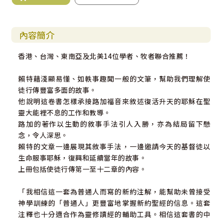
內容簡介
香港、台灣、東南亞及北美14位學者、牧者聯合推薦！
賴特藉淺顯易懂、如軼事趣聞一般的文筆，幫助我們理解使
徒行傳豐富多面的故事。
他說明這卷書怎樣承接路加福音來敘述復活升天的耶穌在聖
靈大能裡不息的工作和教導。
路加的著作以生動的敘事手法引人入勝，亦為結局留下懸
念，令人深思。
賴特的文章一邊展現其敘事手法，一邊邀請今天的基督徒以
生命服事耶穌，復興和延續當年的故事。
上冊包括使徒行傳第一至十二章的內容。
「我相信這一套為普通人而寫的新約注解，能幫助未曾接受
神學訓練的「普通人」更豐富地掌握新約聖經的信息。這套
注釋也十分適合作為靈修讀經的輔助工具。相信這套書的中