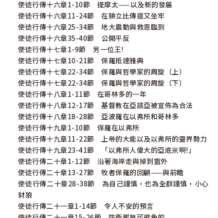
使徒行傳十六章1-10節 提摩太——以及新的發展
使徒行傳十六章11-24節 在腓立比傳道又坐牢
使徒行傳十六章25-34節 地大震動與救恩臨到
使徒行傳十六章35-40節 公開平反
使徒行傳十七章1-9節 另一位王!
使徒行傳十七章10-21節 保羅抵達雅典
使徒行傳十七章22-34節 保羅與哲學家的周旋（上）
使徒行傳十七章22-34節 保羅與哲學家的周旋（下）
使徒行傳十八章1-11節 在哥林多的一年
使徒行傳十八章12-17節 基督教在亞該亞被宣佈為合法
使徒行傳十八章18-28節 亞波羅在以弗所和哥林多
使徒行傳十九章1-10節 保羅在以弗所
使徒行傳十九章11-22節 上帝的大能以及以弗所的靈界勢力
使徒行傳十九章23-41節 「以弗所人偉大的亞底米啊!」
使徒行傳二十章1-12節 沿著海岸走與掉到窗外
使徒行傳二十章13-27節 牧者保羅的回顧——與前瞻
使徒行傳二十章28-38節 為自己謹慎，也為全群謹慎，小心
豺狼
使徒行傳二十一章1-14節 令人不安的預言
使徒行傳二十一章15-26節 防衛那無可避免的