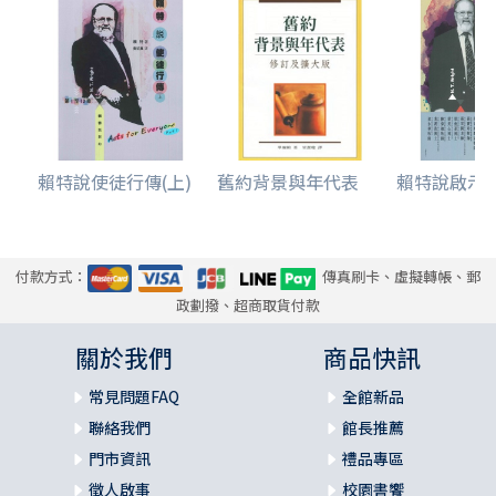
賴特說使徒行傳(上)
舊約背景與年代表
賴特說啟示
付款方式：
傳真刷卡、虛擬轉帳、郵
政劃撥、超商取貨付款
關於我們
商品快訊
常見問題FAQ
全館新品
聯絡我們
館長推薦
門市資訊
禮品專區
徵人啟事
校園書饗