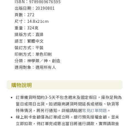
ISBN：9789869676595
出版日期：20190801
頁數：272
尺寸：14.8x21cm
重量：324克
排版方式：直排
語言：繁體中文
裝訂方式：平裝
印刷方式：單色印刷
分類：神學類／神、創造
適用對象：適用所有人
購物說明
訂單備貨時間約3-5天不包含週末及國定假日，庫存足夠為
當日或隔日出貨，如遇廠商調貨時間延長或絕版、缺貨等
特殊情況，將另行通知。詳細請點選
常見訂單問題
。
線上刷卡金額僅為訂單成立時，銀行預先授權金額，並未
立即扣款，待訂單完成寄出當日將進行請款，實際請款金