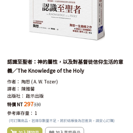
認識至聖者：神的屬性，以及對基督徒信仰生活的意
義／The Knowledge of the Holy
作者：
陶恕
( A. W. Tozer)
譯者：
陳雅馨
出版社：
啟示出版
297
特價 NT
330
參考庫存量：
1
(可訂購商品，若庫存數量不足，將於結帳後為您進貨，請安心訂購)
加入購物車
加入喜愛商品