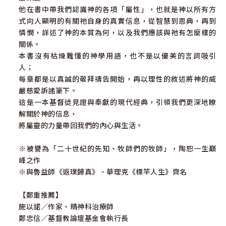
他在書中帶我們認識神的各項「屬性」，也就是神以所有方
式向人顯明的有關祂自身的真實信息，從智慧到恩典，再到
憐憫，詳述了神的本質為何，以及我們應該與祂有怎麼樣的
關係。
本書沒有枯燥難懂的神學用語，也不是以優美的言詞吸引
人；
每章都是以真誠的敬拜禱告開始，再以理性的敘述將神的威
嚴慈愛訴諸筆下。
這是一本基督徒見證與奉獻的現代經典，引領我們更深地瞭
解關於神的信息，
將屬靈的力量帶回我們的內心與生活。
※被譽為「二十世紀的先知、牧師們的牧師」，陶恕一生巔
峰之作
※與魯益師《返璞歸真》、華理克《標竿人生》齊名
【鄭重推薦】
施以諾／作家、精神科治療師
鄭忠信／基督教論壇基金會執行長