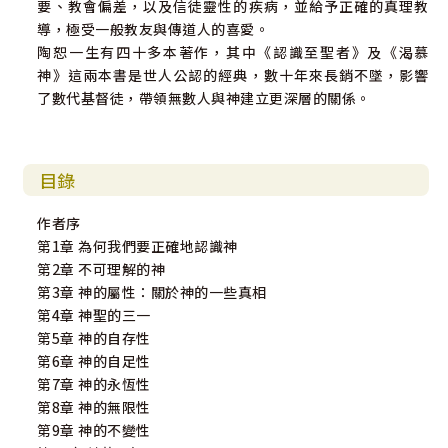
要、教會偏差，以及信徒靈性的疾病，並給予正確的真理教
導，極受一般教友與傳道人的喜愛。
陶恕一生有四十多本著作，其中《認識至聖者》及《渴慕
神》這兩本書是世人公認的經典，數十年來長銷不墜，影響
了數代基督徒，帶領無數人與神建立更深層的關係。
目錄
作者序
第1章 為何我們要正確地認識神
第2章 不可理解的神
第3章 神的屬性：關於神的一些真相
第4章 神聖的三一
第5章 神的自存性
第6章 神的自足性
第7章 神的永恆性
第8章 神的無限性
第9章 神的不變性