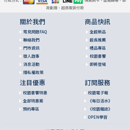
付款方式：
傳真刷卡、虛擬轉帳、郵
政劃撥、超商取貨付款
關於我們
商品快訊
常見問題FAQ
全館新品
聯絡我們
館長推薦
門市資訊
禮品專區
徵人啟事
校園書饗
消息活動
即將登場
隱私權政策
注目優惠
訂閱服務
校園書饗特惠
校園電子報
全部特惠案
《每日活水》
預約專區
《校園雜誌》
OPEN學習