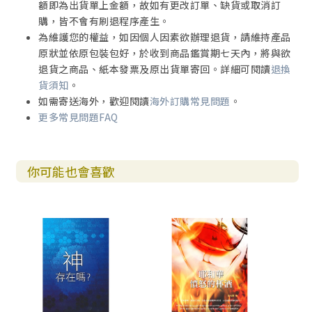
額即為出貨單上金額，故如有更改訂單、缺貨或取消訂
購，皆不會有刷退程序產生。
為維護您的權益，如因個人因素欲辦理退貨，請維持產品
原狀並依原包裝包好，於收到商品鑑賞期七天內，將與欲
退貨之商品、紙本發票及原出貨單寄回。詳細可閱讀
退換
貨須知
。
如需寄送海外，歡迎閱讀
海外訂購常見問題
。
更多常見問題FAQ
你可能也會喜歡