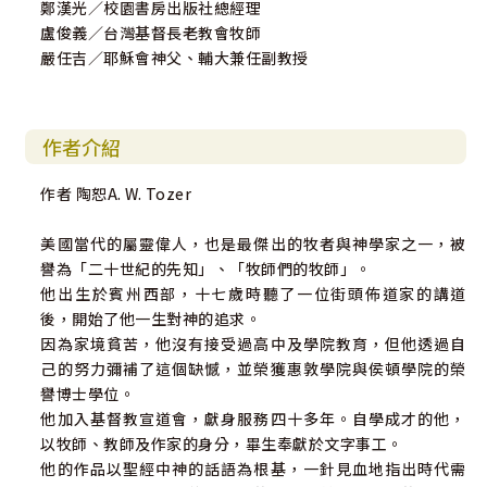
鄭漢光／校園書房出版社總經理
盧俊義／台灣基督長老教會牧師
嚴任吉／耶穌會神父、輔大兼任副教授
作者介紹
作者 陶恕A. W. Tozer
美國當代的屬靈偉人，也是最傑出的牧者與神學家之一，被
譽為「二十世紀的先知」、「牧師們的牧師」。
他出生於賓州西部，十七歲時聽了一位街頭佈道家的講道
後，開始了他一生對神的追求。
因為家境貧苦，他沒有接受過高中及學院教育，但他透過自
己的努力彌補了這個缺憾，並榮獲惠敦學院與侯頓學院的榮
譽博士學位。
他加入基督教宣道會，獻身服務四十多年。自學成才的他，
以牧師、教師及作家的身分，畢生奉獻於文字事工。
他的作品以聖經中神的話語為根基，一針見血地指出時代需