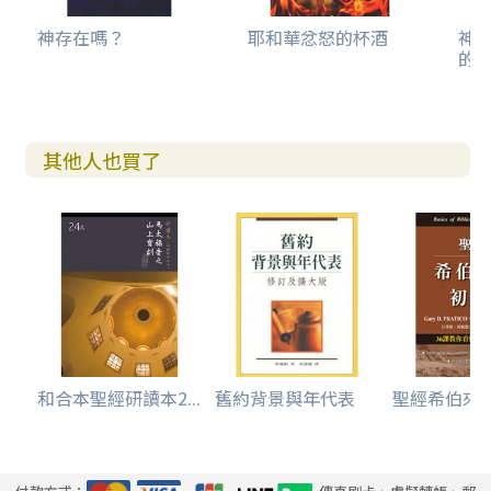
神存在嗎？
耶和華忿怒的杯酒
神的
的
其他人也買了
和合本聖經研讀本2...
舊約背景與年代表
聖經希伯來文初