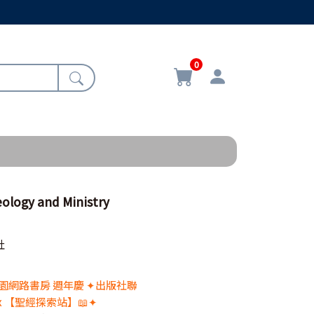
0
gy and Ministry
社
 校園網路書房 週年慶 ✦出版社聯
x 【聖經探索站】📖✦