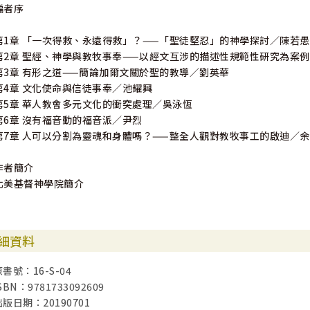
編者序
第1章 「一次得救、永遠得救」？——「聖徒堅忍」的神學探討／陳若愚
第2章 聖經、神學與教牧事奉——以經文互涉的描述性規範性研究為案
第3章 有形之道——簡論加爾文關於聖的教導／劉英華
第4章 文化使命與信徒事奉／池耀興
第5章 華人教會多元文化的衝突處理／吳泳恆
第6章 沒有福音動的福音派／尹烈
第7章 人可以分割為靈魂和身體嗎？——整全人觀對教牧事工的啟迪／
作者簡介
北美基督神學院簡介
細資料
原書號：16-S-04
SBN：9781733092609
出版日期：20190701