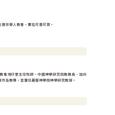
立普世華人教會，實在可喜可賀。
教會灣仔堂主任牧師、中國神學研究院教務長、加州
寫作及教導，並兼任基督神學院神學研究教授。