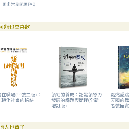
更多常見問題FAQ
可能也會喜歡
會在職場(平裝二版)：
領袖的養成：認識領導力
點燃愛跳
徒轉化社會的秘訣
發展的課題與歷程(全新
天國的舞
增訂版)
者裝備實
他人也買了