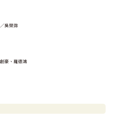
例／吳榮滁
余創豪、羅德鴻