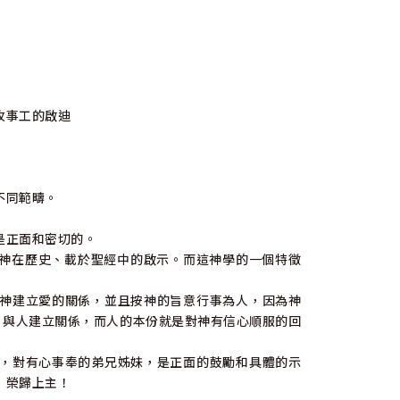
牧事工的啟迪
不同範疇。
是正面和密切的。
是研究神在歷史、載於聖經中的啟示。而這神學的一個特徵
神建立愛的關係，並且按神的旨意行事為人，因為神
），與人建立關係，而人的本份就是對神有信心順服的回
，對有心事奉的弟兄姊妹，是正面的鼓勵和具體的示
，榮歸上主！