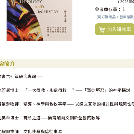
( 2026年
參考庫存量：
1
(可訂購商品，若庫存
加入購物車
容簡介
本書含七篇研究專論——
陳若愚博士：「一次得救、永遠得救」？——「聖徒堅忍」的神學探討
吳榮滁牧師：聖經、神學與教牧事奉—— 以經文互涉的描述性與規範性
劉英華博士：有形之道——簡論加爾文關於聖餐的教導
池耀興牧師：文化使命與信徒事奉