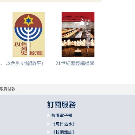
.
以色列史綜覽(平)
21世紀聖經講道學
取貨付款
訂閱服務
校園電子報
《每日活水》
《校園雜誌》