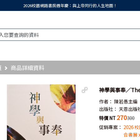
2026校園網路書房週年慶：與上帝同行的人生地圖！
頁
商品詳細資料
神學與事奉／Theolo
作者：
陳若愚主編
出版社：
天恩出版
270
特價 NT
300
促銷專案：
2026
合書展 