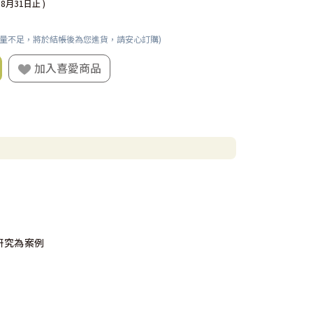
08月31日止 )
數量不足，將於結帳後為您進貨，請安心訂購)
加入喜愛商品
研究為案例