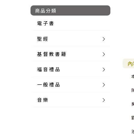
商品分類
電 子 書
聖 經
基 督 教 書 籍
新 舊 約 聖 經
內
福 音 禮 品
簡 體 聖 經
聖 經 論 叢
和 合 本
一 般 禮 品
英 文 聖 經
神 學 類
福 音 飾 品 配 件
和 合 本 標 點
參 考 書 工 具 書
音 樂
外 文 聖 經
實 踐 神 學
福 音 家 飾 用 品
一 般 卡 片
新 標 點 和 合 本
K J V
摩 西 五 經
系 統 神 學
福 音 項 鍊
讀 經 法
中 外 文 聖 經
教 會 歷 史
福 音 生 活 雜 貨
一 般 文 具
詩 本 樂 譜
和 合 本 修 訂 版
E S V
歷 史 書
神 、 創 造
宣 教 差 傳
福 音 耳 環 / 耳 夾
福 音 桌 飾 品
萬 用 卡
釋 經 法
創 世 記
註 釋 本 聖 經
生 命 造 就
福 音 食 器 廚 房
食 器 廚 房
C D
現 代 中 文 譯 本
G N B
和 合 本 / N I V
舊 約 註 釋
基 督
社 會 參 與
歷 史
福 音 手 環 / 手 鍊
福 音 布 軸 掛 畫
福 音 服 飾 布 品
貼 紙
日 記 . 筆 記
音 樂 叢 書
聖 經 概 論
出 埃 及 記
約 書 亞 記