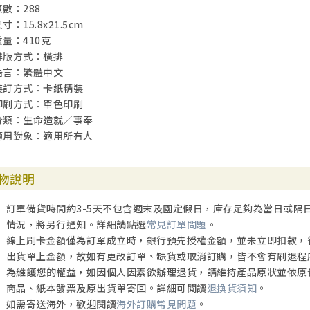
頁數：288
寸：15.8x21.5cm
重量：410克
排版方式：橫排
語言：繁體中文
裝訂方式：卡紙精裝
印刷方式：單色印刷
分類：生命造就／事奉
適用對象：適用所有人
物說明
訂單備貨時間約3-5天不包含週末及國定假日，庫存足夠為當日或隔
情況，將另行通知。詳細請點選
常見訂單問題
。
線上刷卡金額僅為訂單成立時，銀行預先授權金額，並未立即扣款，
出貨單上金額，故如有更改訂單、缺貨或取消訂購，皆不會有刷退程
為維護您的權益，如因個人因素欲辦理退貨，請維持產品原狀並依原
商品、紙本發票及原出貨單寄回。詳細可閱讀
退換貨須知
。
如需寄送海外，歡迎閱讀
海外訂購常見問題
。