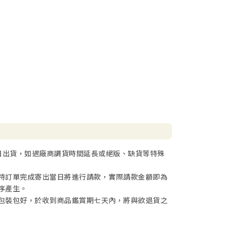
日出貨，如遇廠商調貨時間延長或絕版、缺貨等特殊
待訂單完成寄出當日將進行請款，實際請款金額即為
序產生。
包裝包好，於收到商品鑑賞期七天內，將與欲退貨之