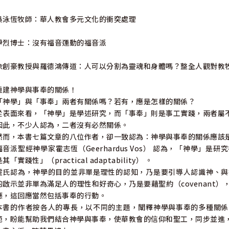
吳泳恆牧師：華人教會多元文化的衝突處理
尹烈博士：沒有福音運動的福音派
余創豪教授與羅德鴻傳道：人可以分割為靈魂和身體嗎？整全人觀對教
重建神學與事奉的關係！
「神學」與「事奉」兩者有關係嗎？若有，應是怎樣的關係？
從表面來看，「神學」是學述研究，而「事奉」則是事工實踐，兩者屬
因此，不少人認為，二者沒有必然關係。
然而，本書七篇文章的八位作者，卻一致認為：神學與事奉的關係應該
福音派聖經神學家霍志恆（Geerhardus Vos） 認為，「神學」
其「實踐性」（practical adaptability） 。
霍氏認為，神學的目的並非單是理性的認知，乃是要引導人認識神、與
的啟示並非單為滿足人的理性和好奇心，乃是要藉聖約（covenant
應，這回應當然包括事奉的行動。
本書的作者按各人的專長，以不同的主題，闡釋神學與事奉的多種關係
範，盼能幫助我們結合神學與事奉，使華教會的信仰和聖工，同步並進