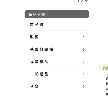
商品分類
電 子 書
聖 經
基 督 教 書 籍
新 舊 約 聖 經
福 音 禮 品
簡 體 聖 經
聖 經 論 叢
和 合 本
內
一 般 禮 品
英 文 聖 經
神 學 類
福 音 飾 品 配 件
和 合 本 標 點
參 考 書 工 具 書
音 樂
外 文 聖 經
實 踐 神 學
福 音 家 飾 用 品
一 般 卡 片
新 標 點 和 合 本
K J V
摩 西 五 經
系 統 神 學
福 音 項 鍊
讀 經 法
中 外 文 聖 經
教 會 歷 史
福 音 生 活 雜 貨
一 般 文 具
詩 本 樂 譜
和 合 本 修 訂 版
E S V
歷 史 書
神 、 創 造
宣 教 差 傳
福 音 耳 環 / 耳 夾
福 音 桌 飾 品
萬 用 卡
釋 經 法
創 世 記