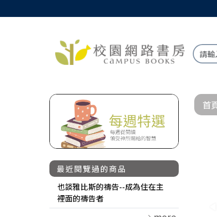
首
最近閱覽過的商品
也談雅比斯的禱告--成為住在主
裡面的禱告者
more