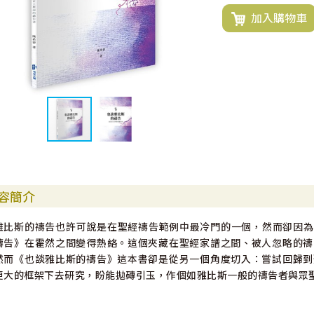
加入購物車
容簡介
雅比斯的禱告也許可說是在聖經禱告範例中最冷門的一個，然而卻因為魏肯生（
禱告》在霍然之間變得熱絡。這個夾藏在聖經家譜之間、被人忽略的禱
然而《也談雅比斯的禱告》這本書卻是從另一個角度切入：嘗試回歸到
更大的框架下去研究，盼能拋磚引玉，作個如雅比斯一般的禱告者與眾