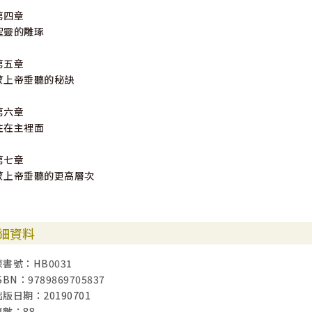
第四章
聖靈的雕琢
第五章
蒙上帝垂聽的秘訣
第六章
住在主裡面
第七章
蒙上帝垂聽的更高層次
細資料
原書號：HB0031
SBN：9789869705837
出版日期：20190701
頁數：88