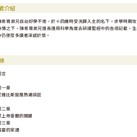
者介紹
陳希曾弟兄自幼好學不倦，於十四歲時受洗歸入主的名下。求學時期攻
熱情之下，陳希曾弟兄擅長運用科學角度去研讀聖經中的各項記載，生
今仍使眾多讀者深感於懷。
錄
前言
第一章
從雅比斯旋風熱潮談起
第二章
蒙上帝垂聽的關鍵
第三章
屬靈的家譜