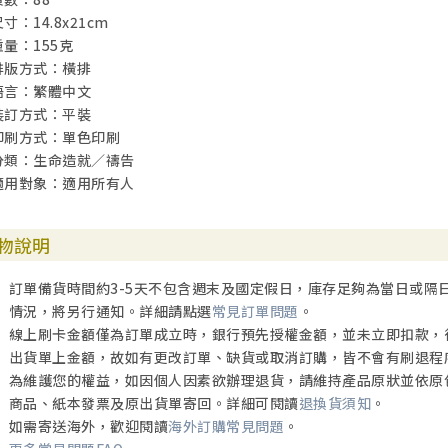
寸：14.8x21cm
重量：155克
排版方式：橫排
語言：繁體中文
裝訂方式：平裝
印刷方式：單色印刷
分類：生命造就／禱告
適用對象：適用所有人
物說明
訂單備貨時間約3-5天不包含週末及國定假日，庫存足夠為當日或隔
情況，將另行通知。詳細請點選
常見訂單問題
。
線上刷卡金額僅為訂單成立時，銀行預先授權金額，並未立即扣款，
出貨單上金額，故如有更改訂單、缺貨或取消訂購，皆不會有刷退程
為維護您的權益，如因個人因素欲辦理退貨，請維持產品原狀並依原
商品、紙本發票及原出貨單寄回。詳細可閱讀
退換貨須知
。
如需寄送海外，歡迎閱讀
海外訂購常見問題
。