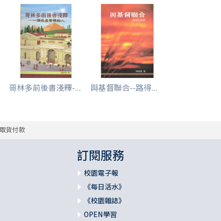
哥林多前後書淺釋-...
與基督聯合--路得...
取貨付款
訂閱服務
校園電子報
《每日活水》
《校園雜誌》
OPEN學習