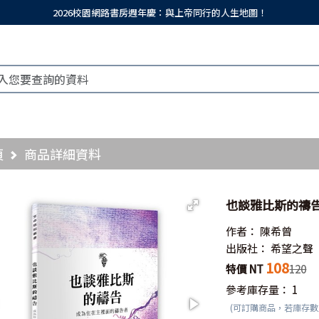
2026校園網路書房週年慶：與上帝同行的人生地圖！
頁
商品詳細資料
也談雅比斯的禱告
作者：
陳希曾
出版社：
希望之聲
108
特價 NT
120
參考庫存量：
1
(可訂購商品，若庫存