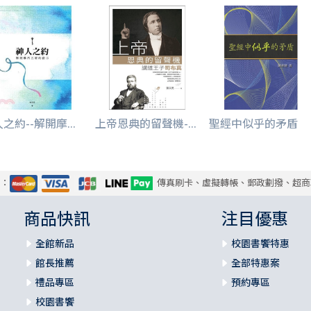
之約--解開摩...
上帝恩典的留聲機-...
聖經中似乎的矛盾
式：
傳真刷卡、虛擬轉帳、郵政劃撥、超商
商品快訊
注目優惠
全館新品
校園書饗特惠
館長推薦
全部特惠案
禮品專區
預約專區
校園書饗