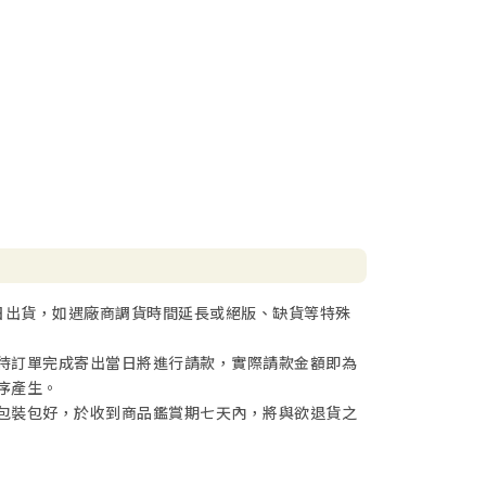
日出貨，如遇廠商調貨時間延長或絕版、缺貨等特殊
待訂單完成寄出當日將進行請款，實際請款金額即為
序產生。
包裝包好，於收到商品鑑賞期七天內，將與欲退貨之