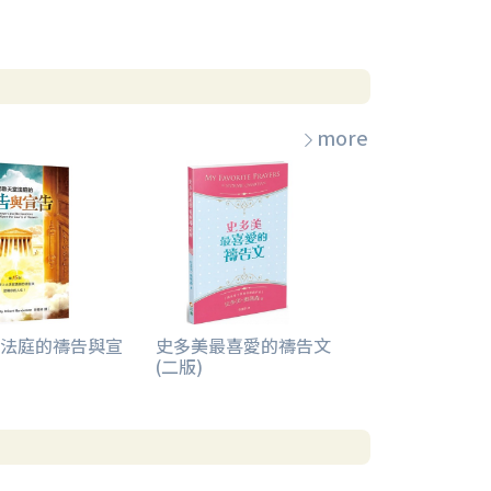
more
法庭的禱告與宣
史多美最喜愛的禱告文
(二版)