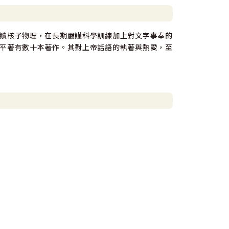
讀核子物理，在長期嚴謹科學訓練加上對文字事奉的
平著有數十本著作。其對上帝話語的執著與熱愛，至