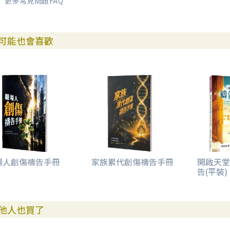
更多常見問題FAQ
可能也會喜歡
場人創傷禱告手冊
家族累代創傷禱告手冊
開啟天堂
告(平裝)
他人也買了