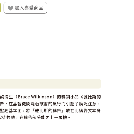
加入喜愛商品
Bruce Wilkinson）的暢銷小品《雅比斯的
告，在基督徒間隨著該書的風行而引起了廣泛注意。
聖經基本面，將「雅比斯的禱告」放在比禱告文本身
聖徒共勉，在禱告部分能更上一層樓。