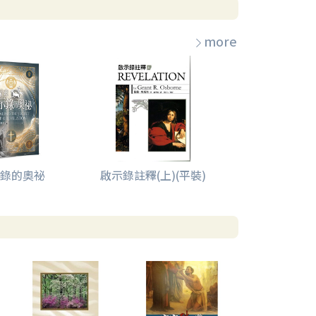
more
錄的奧祕
啟示錄註釋(上)(平裝)