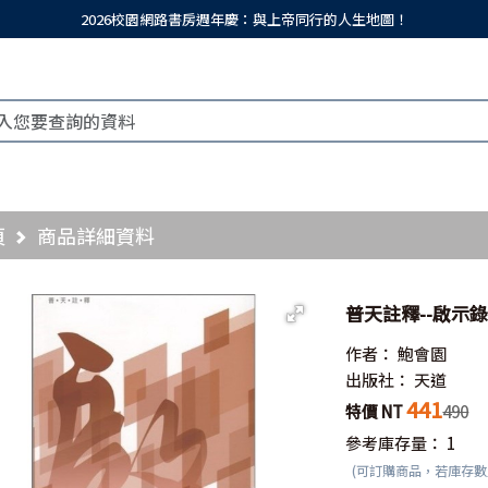
2026校園網路書房週年慶：與上帝同行的人生地圖！
頁
商品詳細資料
普天註釋--啟示
作者：
鮑會園
出版社：
天道
441
特價 NT
490
參考庫存量：
1
(可訂購商品，若庫存