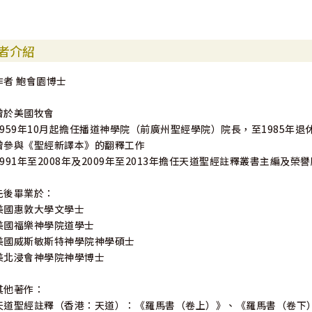
者介紹
作者 鮑會園博士
曾於美國牧會
1959年10月起擔任播道神學院（前廣州聖經學院）院長，至1985年
曾參與《聖經新譯本》的翻釋工作
1991年至2008年及2009年至2013年擔任天道聖經註釋叢書主編及榮
先後畢業於：
美國惠敦大學文學士
美國福樂神學院道學士
美國威斯敏斯特神學院神學碩士
美北浸會神學院神學博士
其他著作：
天道聖經註釋（香港：天道）：《羅馬書（卷上）》、《羅馬書（卷下