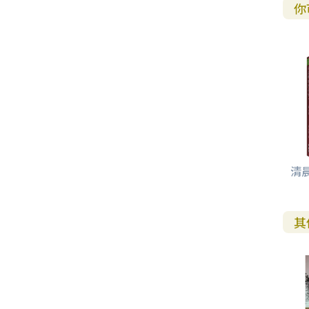
你
清
其