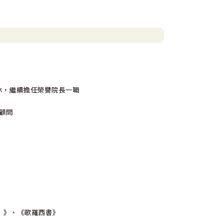
退休，繼續擔任榮譽院長一職
譽顧問
）》、《歌羅西書》