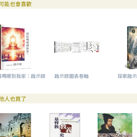
可能也會喜歡
晨嗎哪到我家：啟示錄
啟示錄圖表卷軸
探索啟示
他人也買了