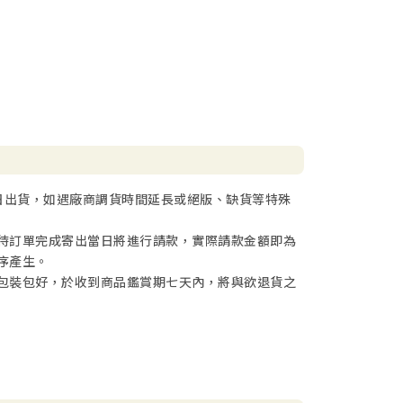
日出貨，如遇廠商調貨時間延長或絕版、缺貨等特殊
待訂單完成寄出當日將進行請款，實際請款金額即為
序產生。
包裝包好，於收到商品鑑賞期七天內，將與欲退貨之