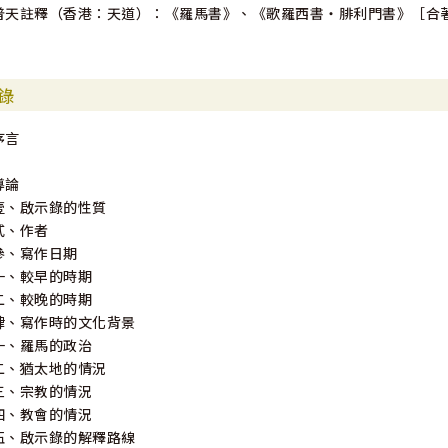
普天註釋（香港：天道）：《羅馬書》、《歌羅西書‧腓利門書》［合
錄
序言
導論
壹、啟示錄的性質
貳、作者
參、寫作日期
一、較早的時期
二、較晚的時期
肆、寫作時的文化背景
一、羅馬的政治
二、猶太地的情況
三、宗教的情況
四、教會的情況
伍、啟示錄的解釋路線