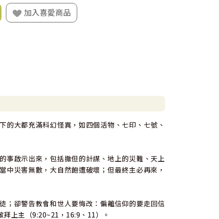
加入喜愛商品
下的大都充滿科幻怪異，如四個活物、七印、七號、
的事啟示出來，包括撒但的計謀、地上的災難、天上
當中災害無數，大自然飽遭破壞；但最終主必再來，
徒；卻警告教會和世人要悔改：偏離信仰的要走回信
上主（9:20~21，16:9、11）。