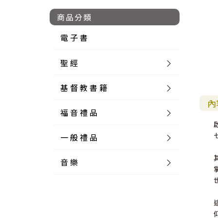
商品分類
電 子 書
聖 經
基 督 教 書 籍
新 舊 約 聖 經
內
福 音 禮 品
簡 體 聖 經
聖 經 論 叢
和 合 本
一 般 禮 品
英 文 聖 經
神 學 類
福 音 飾 品 配 件
和 合 本 標 點
參 考 書 工 具 書
音 樂
外 文 聖 經
實 踐 神 學
福 音 家 飾 用 品
一 般 卡 片
新 標 點 和 合 本
K J V
摩 西 五 經
系 統 神 學
福 音 項 鍊
讀 經 法
中 外 文 聖 經
教 會 歷 史
福 音 生 活 雜 貨
一 般 文 具
詩 本 樂 譜
和 合 本 修 訂 版
E S V
歷 史 書
神 、 創 造
宣 教 差 傳
福 音 耳 環 / 耳 夾
福 音 桌 飾 品
萬 用 卡
釋 經 法
創 世 記
註 釋 本 聖 經
生 命 造 就
福 音 食 器 廚 房
食 器 廚 房
C D
現 代 中 文 譯 本
G N B
和 合 本 / N I V
舊 約 註 釋
基 督
社 會 參 與
歷 史
福 音 手 環 / 手 鍊
福 音 布 軸 掛 畫
福 音 服 飾 布 品
貼 紙
日 記 . 筆 記
音 樂 叢 書
聖 經 概 論
出 埃 及 記
約 書 亞 記