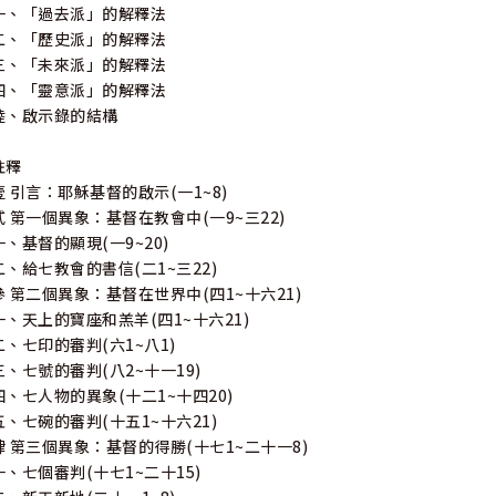
一、「過去派」的解釋法
二、「歷史派」的解釋法
三、「未來派」的解釋法
四、「靈意派」的解釋法
陸、啟示錄的結構
註釋
壹 引言：耶穌基督的啟示(一1~8)
貳 第一個異象：基督在教會中(一9~三22)
一、基督的顯現(一9~20)
二、給七教會的書信(二1~三22)
參 第二個異象：基督在世界中(四1~十六21)
一、天上的寶座和羔羊(四1~十六21)
二、七印的審判(六1~八1)
三、七號的審判(八2~十一19)
四、七人物的異象(十二1~十四20)
五、七碗的審判(十五1~十六21)
肆 第三個異象：基督的得勝(十七1~二十一8)
一、七個審判(十七1~二十15)