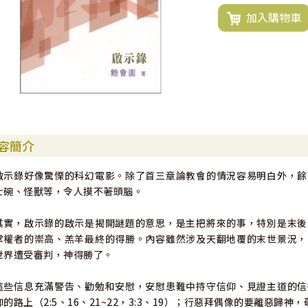
加入購物車
容簡介
啟示錄好像驚慄的科幻電影。除了首三章論教會的情況容易明白外，餘
七碗、怪獸等，令人摸不著頭腦。
其實，啟示錄的啟示是揭開謎題的意思，是主把將來的事，特別是末後
掌權者的崇高、羔羊最終的得勝。內容雖然涉及天翻地覆的末世景況，
世界遭受審判，神得勝了。
這些信息充滿警告、勸勉和安慰，安慰患難中持守信仰、見證主道的信
仰的路上（2:5、16、21~22，3:3、19）；行惡拜偶像的要離惡歸神，敬拜