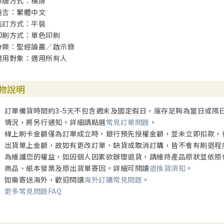
排版方式：橫排
語言：繁體中文
裝訂方式：平裝
印刷方式：單色印刷
分類：聖經論叢／啟示錄
適用對象：適用所有人
物說明
訂單備貨時間約3-5天不包含週末及國定假日，庫存足夠為當日或隔
情況，將另行通知。詳細請點選
常見訂單問題
。
線上刷卡金額僅為訂單成立時，銀行預先授權金額，並未立即扣款，
出貨單上金額，故如有更改訂單、缺貨或取消訂購，皆不會有刷退程
為維護您的權益，如因個人因素欲辦理退貨，請維持產品原狀並依原
商品、紙本發票及原出貨單寄回。詳細可閱讀
退換貨須知
。
如需寄送海外，歡迎閱讀
海外訂購常見問題
。
更多常見問題FAQ