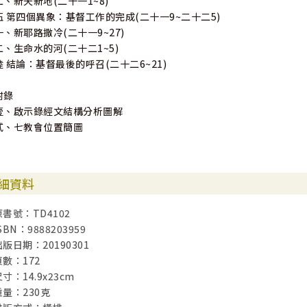
二、新天新地(二十一1~8)
伍 第四個異象：基督工作的完成(二十一9~二十二5)
一、新耶路撒冷(二十一9~27)
二、生命水的河(二十二1~5)
陸 結論：基督最後的呼召(二十二6~21)
附錄
壹、啟示錄經文結構分析圖解
貳、七教會位置簡圖
細資料
原書號：TD4102
SBN：9888203959
出版日期：20190301
頁數：172
寸：14.9x23cm
重量：230克