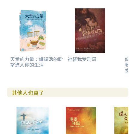
天堂的力量：讓復活的盼
祂替我受刑罰
認
望進入你的生活
教
視
其他人也買了