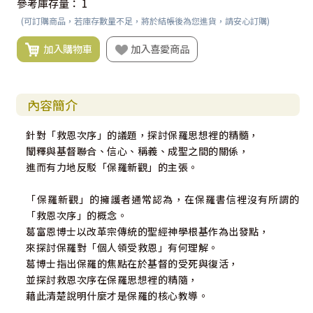
參考庫存量：
1
(可訂購商品，若庫存數量不足，將於結帳後為您進貨，請安心訂購)
加入購物車
加入喜愛商品
內容簡介
針對「救恩次序」的議題，探討保羅思想裡的精髓，
闡釋與基督聯合、信心、稱義、成聖之間的關係，
進而有力地反駁「保羅新觀」的主張。
「保羅新觀」的擁護者通常認為，在保羅書信裡沒有所謂的
「救恩次序」的概念。
葛富恩博士以改革宗傳統的聖經神學根基作為出發點，
來探討保羅對「個人領受救恩」有何理解。
葛博士指出保羅的焦點在於基督的受死與復活，
並探討救恩次序在保羅思想裡的精隨，
藉此清楚說明什麼才是保羅的核心教導。