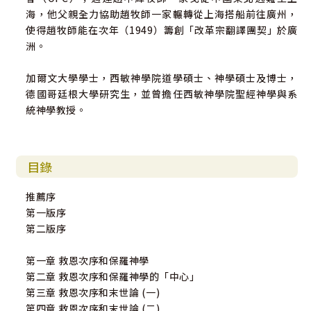
海，他父親全力協助趙牧師一家輾轉從上海搭船前往廣州，
使得趙牧師能在次年（1949）籌創「改革宗翻譯團契」於廣
洲。
加爾文大學學士，西敏神學院道學碩士、神學碩士及博士，
德國哥廷根大學研究生，並曾擔任西敏神學院聖經神學與系
統神學教授。
目錄
推薦序
第一版序
第二版序
第一章 救恩次序和保羅神學
第二章 救恩次序和保羅神學的「中心」
第三章 救恩次序和末世論 (一)
第四章 救恩次序和末世論 (二)