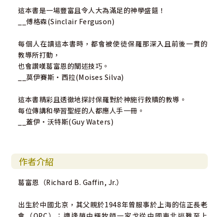
這本書是一場豐富且令人大為滿足的神學盛筵！
__傅格森(Sinclair Ferguson)
每個人在讀這本書時，都會被使徒保羅那深入且前後一貫的
教導所打動，
也會讚嘆葛富恩的闡述技巧。
__莫伊賽斯‧西拉(Moises Silva)
這本書精彩且透徹地探討保羅對於神施行救贖的教導。
每位傳講和學習聖經的人都應人手一冊。
__蓋伊‧沃特斯(Guy Waters)
作者介紹
葛富恩（Richard B. Gaffin, Jr.）
出生於中國北京，其父親於1948年曾服事於上海的信正長老
會（OPC）；適逢趙中輝牧師一家戈從中國東北逃難至上