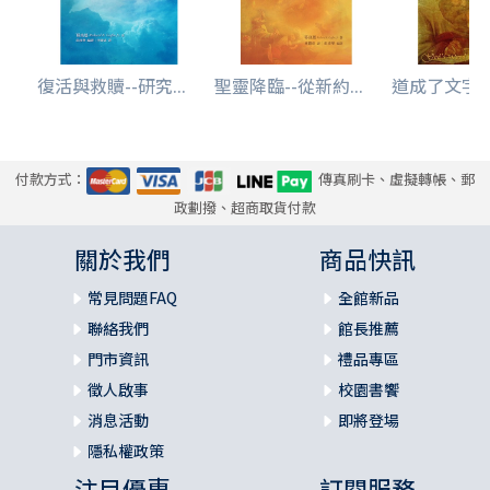
復活與救贖--研究...
聖靈降臨--從新約...
道成了文字--
付款方式：
傳真刷卡、虛擬轉帳、郵
政劃撥、超商取貨付款
關於我們
商品快訊
常見問題FAQ
全館新品
聯絡我們
館長推薦
門市資訊
禮品專區
徵人啟事
校園書饗
消息活動
即將登場
隱私權政策
注目優惠
訂閱服務