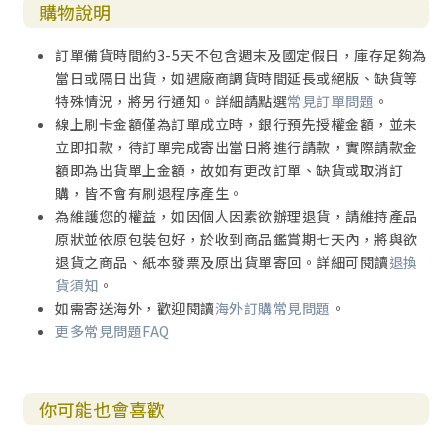
購物說明
訂單備貨時間約3-5天不包含週末及國定假日，庫存足夠為
當日或隔日出貨，如遇廠商調貨時間延長或絕版、缺貨等
特殊情況，將另行通知。詳細請點選
常見訂單問題
。
線上刷卡金額僅為訂單成立時，銀行預先授權金額，並未
立即扣款，待訂單完成寄出當日將進行請款，實際請款金
額即為出貨單上金額，故如有更改訂單、缺貨或取消訂
購，皆不會有刷退程序產生。
為維護您的權益，如因個人因素欲辦理退貨，請維持產品
原狀並依原包裝包好，於收到商品鑑賞期七天內，將與欲
退貨之商品、紙本發票及原出貨單寄回。詳細可閱讀
退換
貨須知
。
如需寄送海外，歡迎閱讀
海外訂購常見問題
。
更多常見問題FAQ
你可能也會喜歡