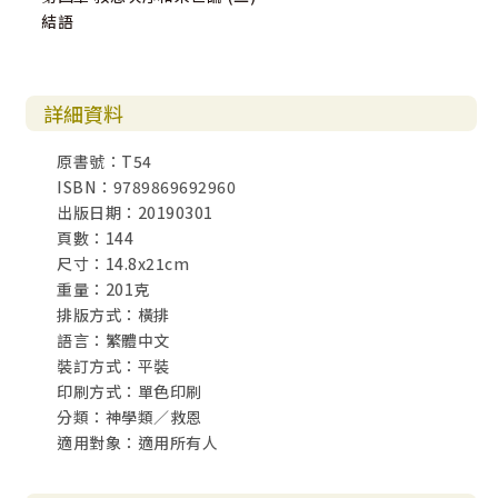
結語
詳細資料
原書號：T54
ISBN：9789869692960
出版日期：20190301
頁數：144
尺寸：14.8x21cm
重量：201克
排版方式：橫排
語言：繁體中文
裝訂方式：平裝
印刷方式：單色印刷
分類：神學類／救恩
適用對象：適用所有人