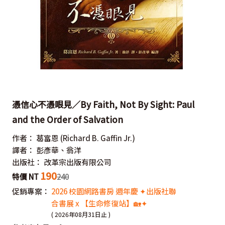
憑信心不憑眼見／By Faith, Not By Sight: Paul
and the Order of Salvation
作者：
葛富恩
(Richard B. Gaffin Jr.)
譯者：
彭彥華、翁洋
出版社：
改革宗出版有限公司
190
特價 NT
240
促銷專案：
2026 校園網路書房 週年慶 ✦出版社聯
合書展 x 【生命修復站】🏡✦
( 2026年08月31日止 )