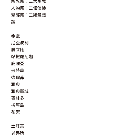
宗教篇：三大宗教
人物篇：三個使徒
聖經篇：三類體裁
跋
希臘
尼亞波利
腓立比
帖撒羅尼迦
庇哩亞
米特華
德爾菲
雅典
雅典衛城
哥林多
拔摩島
花絮
土耳其
以弗所