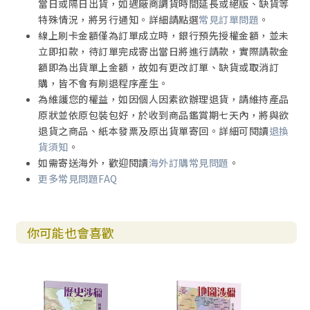
當日或隔日出貨，如遇廠商調貨時間延長或絕版、缺貨等
致以弗所書
特殊情況，將另行通知。詳細請點選
常見訂單問題
。
致士每拿書
線上刷卡金額僅為訂單成立時，銀行預先授權金額，並未
致別迦摩書
立即扣款，待訂單完成寄出當日將進行請款，實際請款金
致推雅推喇書
額即為出貨單上金額，故如有更改訂單、缺貨或取消訂
致撒狄書
購，皆不會有刷退程序產生。
致非拉鐵非書
為維護您的權益，如因個人因素欲辦理退貨，請維持產品
致老底嘉書
原狀並依原包裝包好，於收到商品鑑賞期七天內，將與欲
歌羅西書
退貨之商品、紙本發票及原出貨單寄回。詳細可閱讀
退換
加拉太書
貨須知
。
羅馬書
如需寄送海外，歡迎閱讀
海外訂購常見問題
。
更多常見問題FAQ
你可能也會喜歡