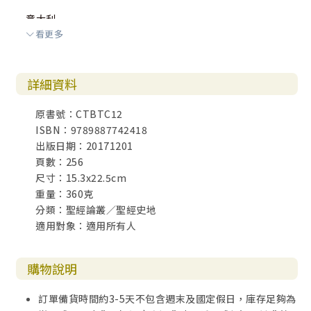
意大利
看更多
馬梅爾定監獄
羅馬的地下墓穴
主，你要往哪裡堂
詳細資料
羅馬競技場
聖保羅堂
原書號：CTBTC12
梵蒂岡城國
ISBN：9789887742418
梵蒂岡博物館
出版日期：20171201
西斯汀禮拜堂
頁數：256
聖彼得大教堂
尺寸：15.3x22.5cm
花絮
重量：360克
分類：聖經論叢／聖經史地
信息
適用對象：適用所有人
腓立比書
帖撒羅尼迦前後書
庇哩亞
購物說明
亞略巴古
哥林多前後書
訂單備貨時間約3-5天不包含週末及國定假日，庫存足夠為
以弗所書