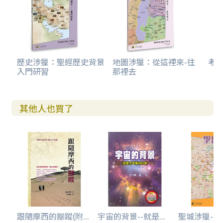
歷史涉獵：聖經歷史背景
地圖涉獵：從這裡來-往
考
入門研習
那裡去
其他人也買了
跟隨摩西的腳蹤(附...
宇宙的背景--就是...
聖城涉獵--耶