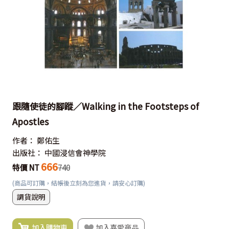
跟隨使徒的腳蹤／Walking in the Footsteps of
Apostles
作者：
鄭佑生
出版社：
中國浸信會神學院
666
特價 NT
740
(商品可訂購，結帳後立刻為您進貨，請安心訂購)
調貨說明
加入購物車
加入喜愛商品