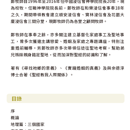
鄭牧師自1996年至2016年任中國浸信會神學院院長20年，現
為校牧。任職神學院院長前，鄭牧師在和樂浸信會事奉18年
之久，期間帶領教會建立順安浸信會、寶林浸信會及花園大
廈浸信會三間分堂，現鄭牧師仍為各堂之顧問牧師。
鄭牧師在事奉之餘，亦多關注建立基督化家庭事工及聖地事
工，曾多次獲邀主講戀愛、婚姻及家庭之專題講座，特別注
重婚前輔導。另鄭牧師亦多次帶領信徒往聖地考察，幫助弟
兄姊妹親身踏足聖地，從而加深對聖經的認識和了解。
著有《尋找祂鄉的意義》、《實踐婚姻的真義》及與余德淳
博士合著《聖經教我人際關係》。
目錄
序
概論
地理篇：三個國家