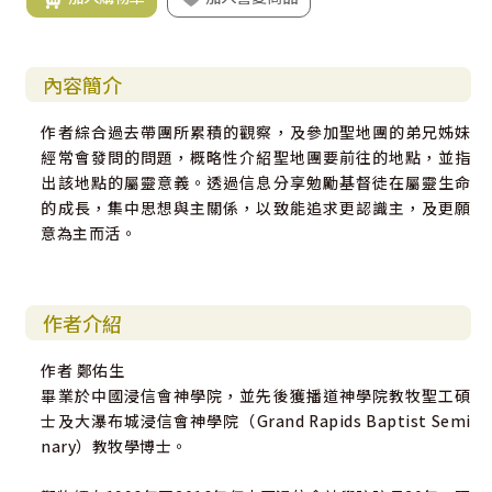
內容簡介
作者綜合過去帶團所累積的觀察，及參加聖地團的弟兄姊妹
經常會發問的問題，概略性介紹聖地團要前往的地點，並指
出該地點的屬靈意義。透過信息分享勉勵基督徒在屬靈生命
的成長，集中思想與主關係，以致能追求更認識主，及更願
意為主而活。
作者介紹
作者 鄭佑生
畢業於中國浸信會神學院，並先後獲播道神學院教牧聖工碩
士及大瀑布城浸信會神學院（Grand Rapids Baptist Semi
nary）教牧學博士。