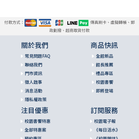
付款方式：
傳真刷卡、虛擬轉帳、郵
政劃撥、超商取貨付款
關於我們
商品快訊
常見問題FAQ
全館新品
聯絡我們
館長推薦
門市資訊
禮品專區
徵人啟事
校園書饗
消息活動
即將登場
隱私權政策
注目優惠
訂閱服務
校園書饗特惠
校園電子報
全部特惠案
《每日活水》
預約專區
《校園雜誌》