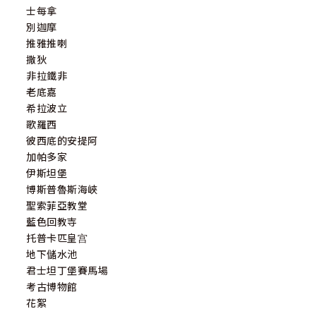
士每拿
別迦摩
推雅推喇
撒狄
非拉鐵非
老底嘉
希拉波立
歌羅西
彼西底的安提阿
加帕多家
伊斯坦堡
博斯普魯斯海峽
聖索菲亞教堂
藍色回教寺
托普卡匹皇宫
地下儲水池
君士坦丁堡賽馬場
考古博物館
花絮