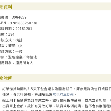
我杯中的分
細資料
時間的本質
贏在子宮裡？
原書號：3084659
捨不得
SBN：9789888250738
活比死更強的兩個東西
出版日期：20181201
日光之下的禮物
頁數：184
排版方式：橫排
語言：繁體中文
裝訂方式：平裝
分類：聖經論叢／釋經法
適用對象：適用所有人
物說明
訂單備貨時間約3-5天不包含週末及國定假日，庫存足夠為當日或隔
情況，將另行通知。詳細請點選
常見訂單問題
。
線上刷卡金額僅為訂單成立時，銀行預先授權金額，並未立即扣款，
出貨單上金額，故如有更改訂單、缺貨或取消訂購，皆不會有刷退程