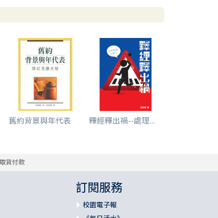
舊約背景與年代表
釋經釋出禍--處理...
取貨付款
訂閱服務
校園電子報
《每日活水》