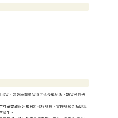
日出貨，如遇廠商調貨時間延長或絕版、缺貨等特殊
待訂單完成寄出當日將進行請款，實際請款金額即為
序產生。