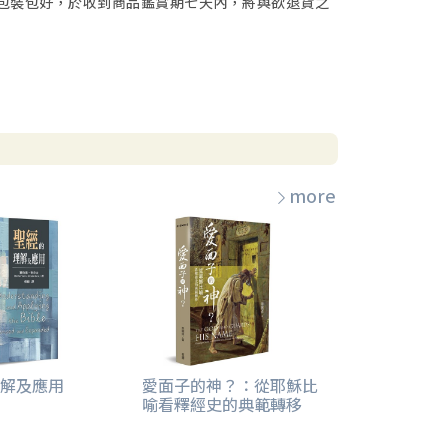
包裝包好，於收到商品鑑賞期七天內，將與欲退貨之
more
解及應用
愛面子的神？：從耶穌比
喻看釋經史的典範轉移