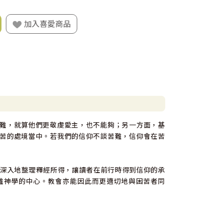
加入喜愛商品
難，就算他們更敬虔愛主，也不能夠；另一方面，基
苦的處境當中。若我們的信仰不談苦難，信仰會在苦
者深入地整理釋經所得，讓讀者在前行時得到信仰的承
難神學的中心。教會亦能因此而更適切地與困苦者同