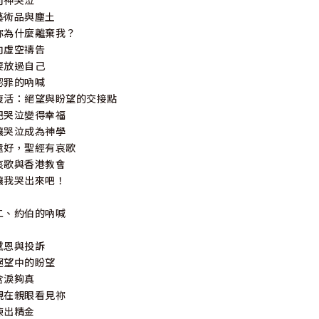
向神哭泣
藝術品與塵土
祢為什麼離棄我？
向虛空禱告
要放過自己
認罪的吶喊
復活：絕望與盼望的交接點
把哭泣變得幸福
讓哭泣成為神學
還好，聖經有哀歌
哀歌與香港教會
讓我哭出來吧！
二、約伯的吶喊
感恩與投訴
絕望中的盼望
含淚夠真
現在親眼看見祢
煉出精金