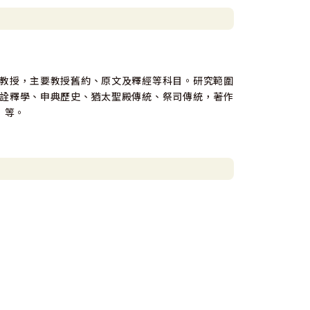
教授，主要教授舊約、原文及釋經等科目。研究範圍
詮釋學、申典歷史、猶太聖殿傳統、祭司傳統，著作
》等。