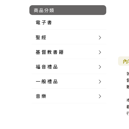
商品分類
電 子 書
聖 經
基 督 教 書 籍
新 舊 約 聖 經
內
福 音 禮 品
簡 體 聖 經
聖 經 論 叢
和 合 本
一 般 禮 品
英 文 聖 經
神 學 類
福 音 飾 品 配 件
和 合 本 標 點
參 考 書 工 具 書
音 樂
外 文 聖 經
實 踐 神 學
福 音 家 飾 用 品
一 般 卡 片
新 標 點 和 合 本
K J V
摩 西 五 經
系 統 神 學
福 音 項 鍊
讀 經 法
中 外 文 聖 經
教 會 歷 史
福 音 生 活 雜 貨
一 般 文 具
詩 本 樂 譜
和 合 本 修 訂 版
E S V
歷 史 書
神 、 創 造
宣 教 差 傳
福 音 耳 環 / 耳 夾
福 音 桌 飾 品
萬 用 卡
釋 經 法
創 世 記
註 釋 本 聖 經
生 命 造 就
福 音 食 器 廚 房
食 器 廚 房
C D
現 代 中 文 譯 本
G N B
和 合 本 / N I V
舊 約 註 釋
基 督
社 會 參 與
歷 史
福 音 手 環 / 手 鍊
福 音 布 軸 掛 畫
福 音 服 飾 布 品
貼 紙
日 記 . 筆 記
音 樂 叢 書
聖 經 概 論
出 埃 及 記
約 書 亞 記