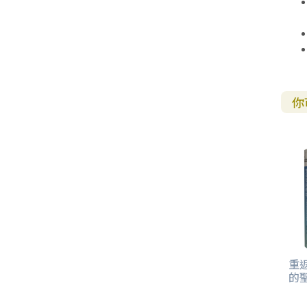
你
重
的