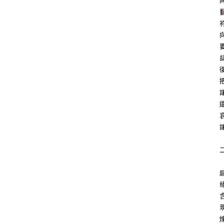
其 他 中 外 文 聖 經
新 約 歷 史 書
青 少 年
靈 恩
研 經 材 料
詩 、 散 文
福 音 包 裝 用 品
聖 經 故 事
約 拿 書
約 翰 福 音
加 拉 太 書
雅 各 書
啟 示 錄
信 徒 神 學
福 音 明 信 片 . 書 籤
成 人
教 育
兒 童 教 材
劇 本 遊 戲
福 音 文 具 雜 貨
聖 經 神 學
彌 迦 書
以 弗 所 書
彼 得 前 書
使 徒 行 傳
靈 界
福 音 季 節 卡
職 業
文 字 工 作
青 少 年 教 材
兒 童 故 事 C D
偽 經 次 經
那 鴻 書
腓 立 比 書
彼 得 後 書
福 音 小 禮 卡
特 殊 問 題
小 組 教 會
幼 稚 教 材
畫 冊
哈 巴 谷 書
歌 羅 西 書
約 翰 壹 、 貳 、 參 書
其 他 福 音 卡 片
生 活 教 導
成 人 教 材
西 番 雅 書
帖 撒 羅 尼 迦 前 後
猶 大 書
主 日 學 教 材
哈 該 書
提 摩 太 前 後
歸 納 法 研 經
撒 迦 利 亞 書
提 多 書
紙 品
瑪 拉 基 書
腓 利 門 書
教 牧 書 信