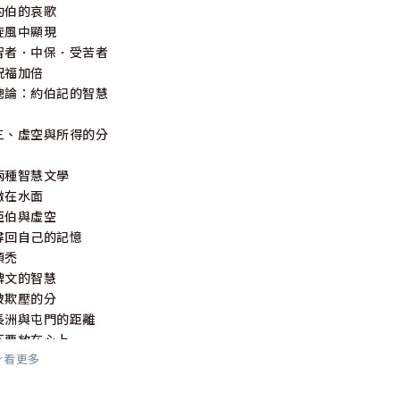
約伯的哀歌
旋風中顯現
智者．中保．受苦者
祝福加倍
總論：約伯記的智慧
三、虛空與所得的分
兩種智慧文學
撒在水面
亞伯與虛空
尋回自己的記憶
頭禿
碑文的智慧
被欺壓的分
長洲與屯門的距離
不要放在心上
看更多
起跑線vs終點線
死蒼蠅與膏油