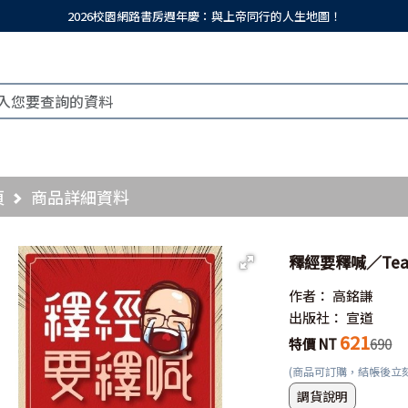
2026校園網路書房週年慶：與上帝同行的人生地圖！
頁
商品詳細資料
釋經要釋喊／Tears i
作者：
高銘謙
出版社：
宣道
621
特價 NT
690
(商品可訂購，結帳後立
調貨說明