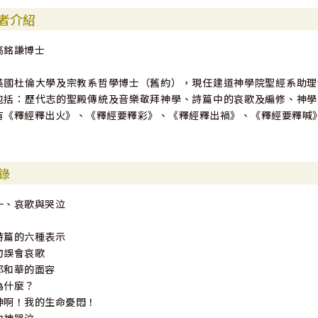
者介紹
高銘謙博士
英國杜倫大學及宗教系哲學博士（舊約），現任建道神學院聖經系助理
包括：歷代志的聖殿傳統及音樂敬拜神學、詩篇中的哀歌及編修、神學
有《釋經釋出火》、《釋經要釋彩》、《釋經釋出禍》、《釋經要釋喊
錄
一、哀歌與哭泣
詩篇的六種表示
勿誤會哀歌
耶和華的面容
為什麼？
神啊！我的生命憂悶！