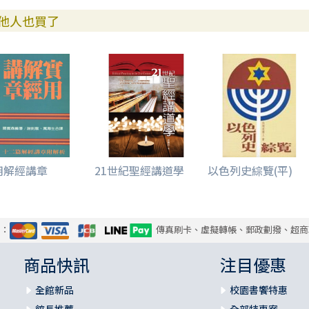
他人也買了
用解經講章
21世紀聖經講道學
以色列史綜覽(平)
式：
傳真刷卡、虛擬轉帳、郵政劃撥、超商
商品快訊
注目優惠
全館新品
校園書饗特惠
館長推薦
全部特惠案