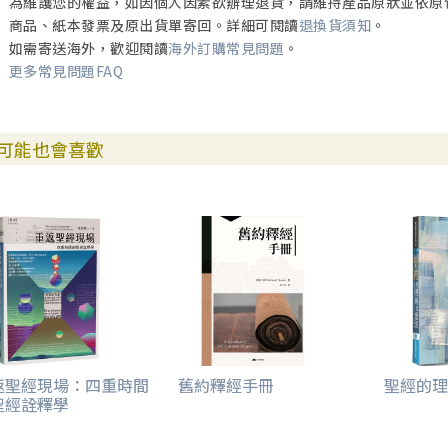
為維護您的權益，如因個人因素欲辦理退貨，請維持產品原狀並依原
商品、紙本發票及原出貨單寄回。詳細可閱讀
退換貨須知
。
如需寄送海外，歡迎閱讀
海外訂購常見問題
。
更多常見問題FAQ
可能也會喜歡
返聖經現場：四重時間
舊約釋經手冊
聖經的理
聖經詮釋學