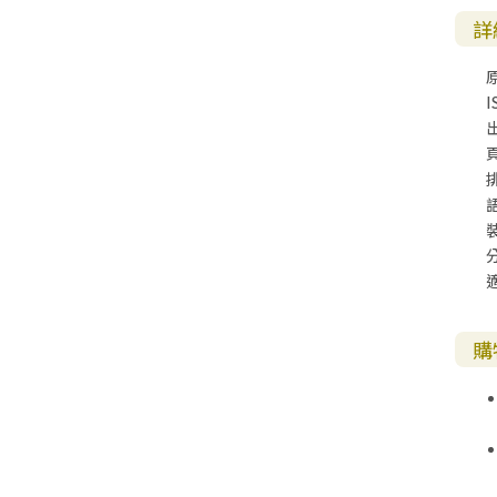
詳
I
購