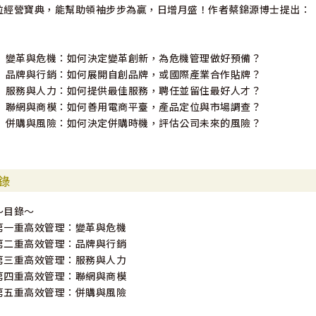
位經營寶典，能幫助領袖步步為贏，日增月盛！作者蔡錦源博士提出：
• 變革與危機：如何決定變革創新，為危機管理做好預備？
• 品牌與行銷：如何展開自創品牌，或國際產業合作貼牌？
• 服務與人力：如何提供最佳服務，聘任並留住最好人才？
• 聯網與商模：如何善用電商平臺，產品定位與市場調查？
• 併購與風險：如何決定併購時機，評估公司未來的風險？
錄
～目錄～
第一重高效管理：變革與危機
第二重高效管理：品牌與行銷
第三重高效管理：服務與人力
第四重高效管理：聯網與商模
第五重高效管理：併購與風險