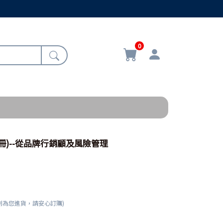
0
冊)--從品牌行銷顧及風險管理
刻為您進貨，請安心訂購)