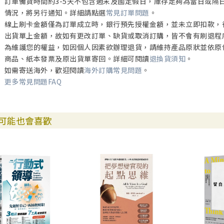
訂單備貨時間約3-5天不包含週末及國定假日，庫存足夠為當日或隔
情況，將另行通知。詳細請點選
常見訂單問題
。
線上刷卡金額僅為訂單成立時，銀行預先授權金額，並未立即扣款，
出貨單上金額，故如有更改訂單、缺貨或取消訂購，皆不會有刷退程
為維護您的權益，如因個人因素欲辦理退貨，請維持產品原狀並依原
商品、紙本發票及原出貨單寄回。詳細可閱讀
退換貨須知
。
如需寄送海外，歡迎閱讀
海外訂購常見問題
。
更多常見問題FAQ
可能也會喜歡