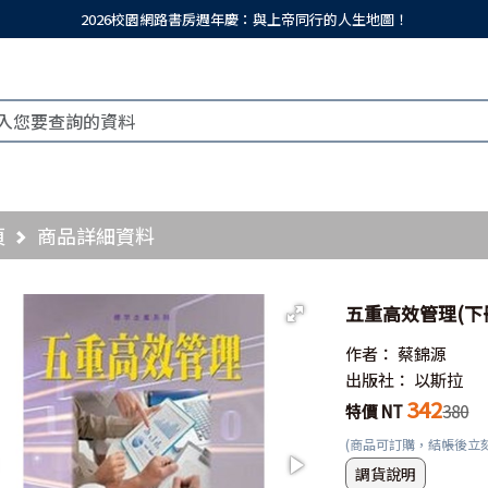
2026校園網路書房週年慶：與上帝同行的人生地圖！
頁
商品詳細資料
五重高效管理(下
作者：
蔡錦源
出版社：
以斯拉
342
特價 NT
380
(商品可訂購，結帳後立
調貨說明