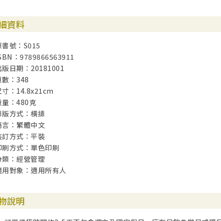
細資料
原書號：S015
SBN：9789866563911
出版日期：20181001
頁數：348
寸：14.8x21cm
重量：480克
排版方式：橫排
語言：繁體中文
裝訂方式：平裝
印刷方式：單色印刷
分類：經營管理
適用對象：適用所有人
物說明