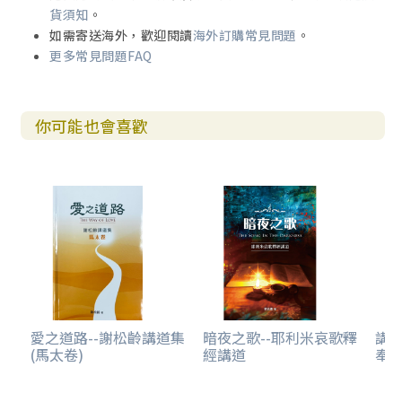
貨須知
。
如需寄送海外，歡迎閱讀
海外訂購常見問題
。
更多常見問題FAQ
你可能也會喜歡
愛之道路--謝松齡講道集
暗夜之歌--耶利米哀歌釋
講
(馬太卷)
經講道
奉