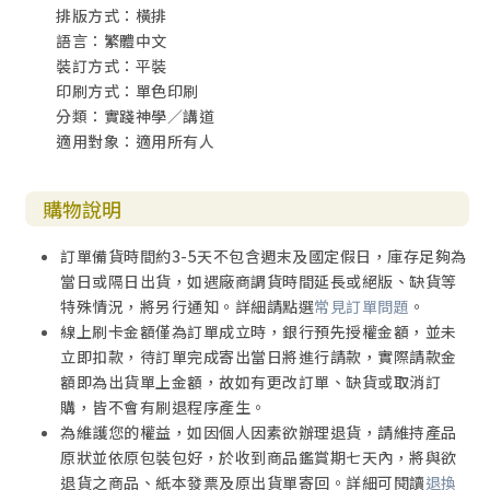
排版方式：橫排
語言：繁體中文
裝訂方式：平裝
印刷方式：單色印刷
分類：實踐神學／講道
適用對象：適用所有人
購物說明
訂單備貨時間約3-5天不包含週末及國定假日，庫存足夠為
當日或隔日出貨，如遇廠商調貨時間延長或絕版、缺貨等
特殊情況，將另行通知。詳細請點選
常見訂單問題
。
線上刷卡金額僅為訂單成立時，銀行預先授權金額，並未
立即扣款，待訂單完成寄出當日將進行請款，實際請款金
額即為出貨單上金額，故如有更改訂單、缺貨或取消訂
購，皆不會有刷退程序產生。
為維護您的權益，如因個人因素欲辦理退貨，請維持產品
原狀並依原包裝包好，於收到商品鑑賞期七天內，將與欲
退貨之商品、紙本發票及原出貨單寄回。詳細可閱讀
退換