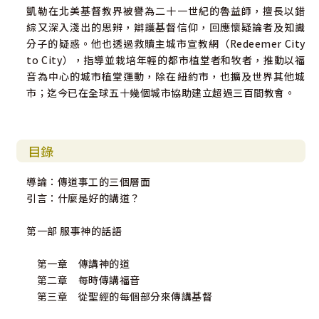
凱勒在北美基督教界被譽為二十一世紀的魯益師，擅長以錯
綜又深入淺出的思辨，辯護基督信仰，回應懷疑論者及知識
分子的疑惑。他也透過救贖主城市宣教網（Redeemer City
to City），指導並栽培年輕的都市植堂者和牧者，推動以福
音為中心的城市植堂運動，除在紐約市，也擴及世界其他城
市；迄今已在全球五十幾個城市協助建立超過三百間教會。
目錄
導論：傳道事工的三個層面
引言：什麼是好的講道？
第一部 服事神的話語
第一章 傳講神的道
第二章 每時傳講福音
第三章 從聖經的每個部分來傳講基督