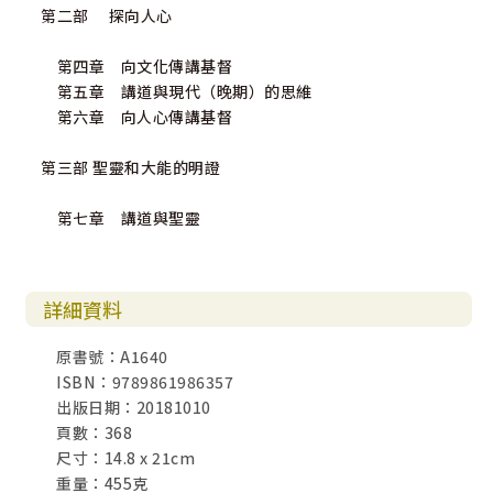
第二部 探向人心
第四章 向文化傳講基督
第五章 講道與現代（晚期）的思維
第六章 向人心傳講基督
第三部 聖靈和大能的明證
第七章 講道與聖靈
詳細資料
原書號：A1640
ISBN：9789861986357
出版日期：20181010
頁數：368
尺寸：14.8 x 21cm
重量：455克