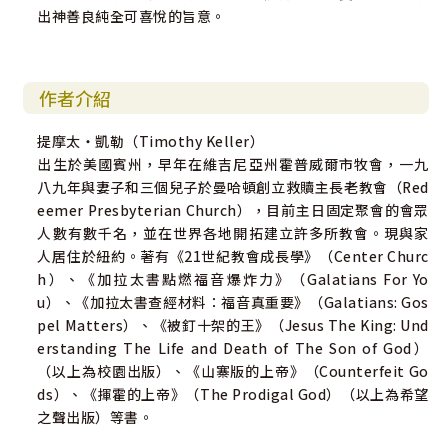
出神善良純全可喜悅的旨意。
作者介紹
提摩太‧凱勒（Timothy Keller）
出生於美國賓州，早年在維吉尼亞州霍普威爾市牧會，一九
八九年與妻子和三個兒子於曼哈頓創立救贖主長老教會（Red
eemer Presbyterian Church），目前主日固定聚會的會眾
人數有數千名，並在世界各地開拓建立許多所教會。現與家
人居住於紐約。著有《21世紀教會成長學》（Center Churc
h）、《加拉太書點燃福音爆炸力》（Galatians For Yo
u）、《加拉太書查經材料：福音真重要》（Galatians: Gos
pel Matters）、《被釘十架的王》（Jesus The King: Und
erstanding The Life and Death of The Son of God）
（以上為校園出版）、《山寨版的上帝》（Counterfeit Go
ds）、《揮霍的上帝》（The Prodigal God）（以上為希望
之聲出版）等書。