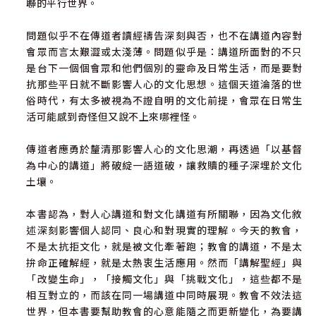
聯的平行世界。
問題似乎不在傳道者讀經禱告深刻與否，也不在講道內容對
會眾而言太艱澀或太淺薄。問題似乎是：講道所面對的不只
是台下一個個會眾和他們個別的靈命及日常生活，而是要對
抗那些平日就不斷影響人心的文化思想。這個天道淪落的世
俗時代，有太多被視為不證自明的文化前提，會眾在日常生
活可能感到奇怪但又說不上來哪裡怪。
傳道者應勇於釐清那影響人心的文化思潮，再透過「以基督
為中心的講道」將破綻一語道破，讓救贖的種子深埋於文化
土壤。
本書認為，對人心講道和對文化講道有所關聯，因為文化敘
述深刻影響個人認同、良心和對現實的理解。今天的教會，
不是太抗拒文化，就是被文化牽著跑；教會的講道，不是太
拚命正確解經，就是太熱衷生活應用。然而「講解聖經」與
「改變生命」，「接觸文化」與「挑戰文化」，這些都不是
相互對立的，而該在同一場講道中同時展現。教會不效法這
世界，但本書要幫助教會的心意能隨之而更新變化，為要講