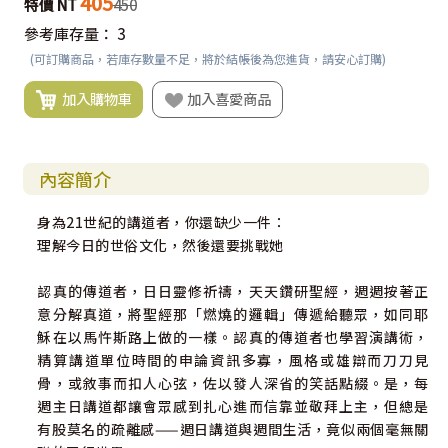
405
特價 NT
450
參考庫存量：
3
(可訂購商品，若庫存數量不足，將於結帳後為您進貨，請安心訂購)
加入購物車
加入喜愛商品
內容簡介
身為21世紀的講道者，你還缺少一件：
理解今日的世俗文化，然後還要挑戰她
認真的傳道者，日日靈修祈禱，天天鑽研聖經，週週按著正
意分解真道，將聖經那「燃燒的邏輯」傳遞給聽眾，如同耶
穌在以馬忤斯路上做的一樣。認真的傳道者也學習演講術，
精算講道單位時間的申論資訊多寡，風格或雄辯而刀刀見
骨，或敘事而扣人心弦，佐以發人深省的笑話點綴。是，每
週主日講道都讓會眾感到扎心進而信靠並敬拜上主，但總是
有股莫名的疏離感——週日講道與週間生活，竟似兩個毫無關