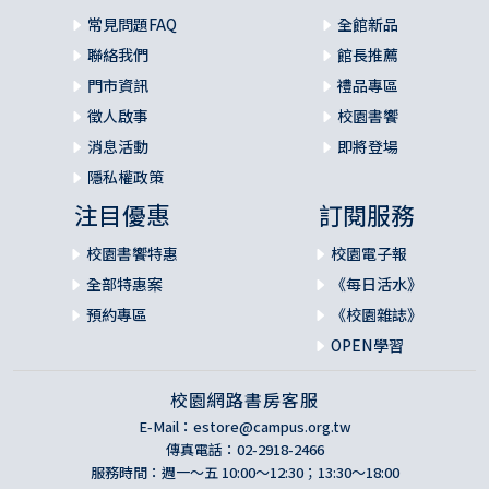
常見問題FAQ
全館新品
聯絡我們
館長推薦
門市資訊
禮品專區
徵人啟事
校園書饗
消息活動
即將登場
隱私權政策
注目優惠
訂閱服務
校園書饗特惠
校園電子報
全部特惠案
《每日活水》
預約專區
《校園雜誌》
OPEN學習
校園網路書房客服
E-Mail：
estore@campus.org.tw
傳真電話：02-2918-2466
服務時間：週一～五 10:00～12:30；13:30～18:00