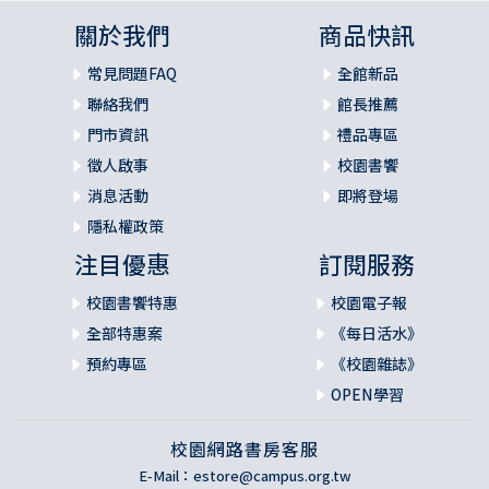
關於我們
商品快訊
常見問題FAQ
全館新品
聯絡我們
館長推薦
門市資訊
禮品專區
徵人啟事
校園書饗
消息活動
即將登場
隱私權政策
注目優惠
訂閱服務
校園書饗特惠
校園電子報
全部特惠案
《每日活水》
預約專區
《校園雜誌》
OPEN學習
校園網路書房客服
E-Mail：
estore@campus.org.tw