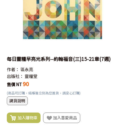
每日靈糧早亮光系列--約翰福音(三)15-21章(7週)
作者：
區永亮
出版社：
靈糧堂
90
售價 NT
(商品可訂購，結帳後立刻為您進貨，請安心訂購)
調貨說明
加入購物車
加入喜愛商品