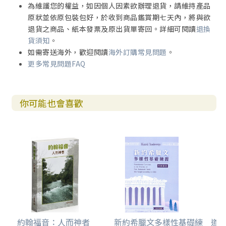
為維護您的權益，如因個人因素欲辦理退貨，請維持產品
原狀並依原包裝包好，於收到商品鑑賞期七天內，將與欲
退貨之商品、紙本發票及原出貨單寄回。詳細可閱讀
退換
貨須知
。
如需寄送海外，歡迎閱讀
海外訂購常見問題
。
更多常見問題FAQ
你可能也會喜歡
約翰福音：人而神者
新約希臘文多樣性基礎練
道成