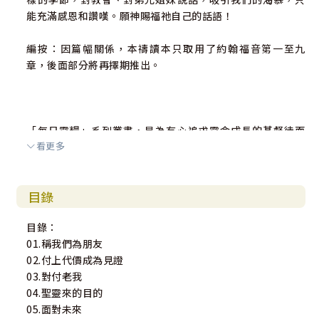
能充滿感恩和讚嘆。願神賜福祂自己的話語！
編按：因篇幅關係，本禱讀本只取用了約翰福音第一至九
章，後面部分將再擇期推出。
「每日靈糧」系列叢書，是為有心追求靈命成長的基督徒而
看更多
寫的一本靈修讀經輔助教材。
特點：1)每日選取一小段經文禱讀，細細品嚐神的話語。
目錄
2)內容強調生命的供應與生活中的行道。
3)適合與團契、小組、主日崇拜，同步進行。同一段經
目錄：
文藉著個人靈修、小組討論、崇拜教導，反覆咀嚼，集中學
01.稱我們為朋友
習焦點，果效尤佳。
02.付上代價成為見證
03.對付老我
使用說明：1)何讀「禱讀」? 禱讀是以神的話為禱告素材，藉
04.聖靈來的目的
著禱告，將神的話消化吸收，使生命得著餵養。約6:63『我
05.面對未來
對