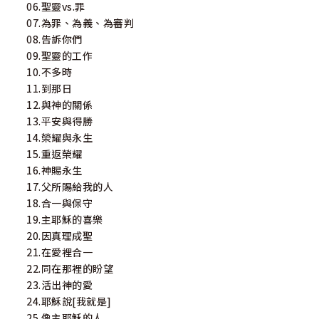
06.聖靈vs.罪
你們所說的話，就是靈，就是生命』，我們若在主話中遇
07.為罪、為義、為審判
見，我們裡面的靈就得甦醒，得飽足，這是我們禱讀的目
08.告訴你們
的。
09.聖靈的工作
10.不多時
2)「禱讀」的方式：
11.到那日
A)採個人禱讀、兩個人電話禱讀或小組禱讀均
12.與神的關係
可。
13.平安與得勝
B)基本的時間分配如下，若有更長的靈修時間可
14.榮耀與永生
加強敬拜及禱讀時間。靈修禱讀15分＝禱告1分+讀經2分+禱
15.重返榮耀
讀5分+讀每日靈糧2分+禱告5分。
16.神賜永生
17.父所賜給我的人
18.合一與保守
19.主耶穌的喜樂
20.因真理成聖
21.在愛裡合一
22.同在那裡的盼望
23.活出神的愛
24.耶穌說[我就是]
25.像主耶穌的人