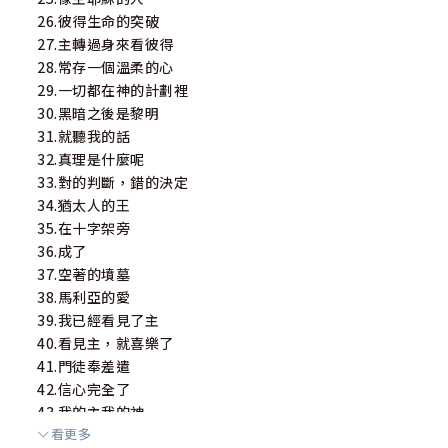
26.彼得生命的突破
27.主轉過身來看彼得
28.常存一個溫柔的心
29.一切都在神的計劃裡
30.黑暗之後是黎明
31.就聽我的話
32.真理是什麼呢
33.對的判斷，錯的決定
34.猶太人的王
35.在十字架旁
36.成了
37.空著的墳墓
38.馬利亞的愛
39.我已經看見了主
40.看見主，就喜樂了
41.門徒奉差遣
42.信心完全了
43.我的主我的神
看更多
44.信心三部曲