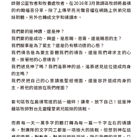
師辦公室牧者和牧養處牧者，在2016年3月敦請區牧師將晨禱
的約翰福音分享，除了上傳早亮光聲音檔在網路上供弟兄姐
妹聆聽，另外也轉成文字和禱讀本。
我們要的是神蹟、還是神？
我們要的是成功、興盛，是恩賜、恩膏，還是賜恩的主？
我們服事是為了愛主？還是仍有積功德的心態？
我們禱告是為要主垂聽我們的禱告，還是我們尋求主的心
意，按著祂的心意禱告？
我們遇見神了嗎？我們渴慕神的話，渴慕遇見這位道成肉身
的主嗎？
我們昃把自己的心意讀進聖經裡面，還是容許道成肉身的
主，將他的道放在我們裡面？
套句區牧在晨禱常提的話－破碎！謙卑，放下自己！這是神
藉區牧師對台北靈糧堂弟兄姐妹的挑戰。
而將每一天一萬多字的聽打轉為每一篇一千字左右的禱讀
本，對團隊的文字同工都是一項極大的挑戰，但想到神在這
樣的季節，對教會、對弟兄姐妹說話，吸引我們的渴慕，只