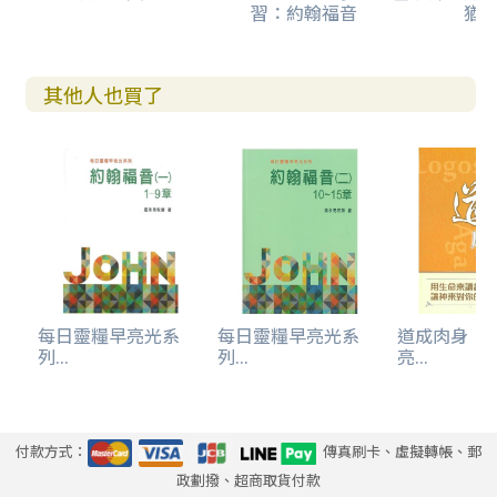
習：約翰福音
猶
其他人也買了
每日靈糧早亮光系
每日靈糧早亮光系
道成肉身：
列...
列...
亮...
付款方式：
傳真刷卡、虛擬轉帳、郵
政劃撥、超商取貨付款