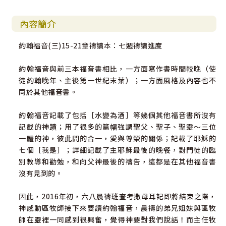
內容簡介
約翰福音(三)15-21章禱讀本：七週禱讀進度
約翰福音與前三本福音書相比，一方面寫作書時間較晚（使
徒約翰晚年、主後第一世紀末葉）；一方面風格及內容也不
同於其他福音書。
約翰福音記載了包括［水變為酒］等幾個其他福音書所沒有
記載的神蹟；用了很多的篇幅強調聖父、聖子、聖靈～三位
一體的神，彼此間的合一，愛與尊榮的關係；記載了耶穌的
七個［我是］；詳細記載了主耶穌最後的晚餐，對門徒的臨
別教導和勸勉，和向父神最後的禱告，這都是在其他福音書
沒有見到的。
因此，2016年初，六八晨禱班查考撒母耳記即將結束之際，
神感動區牧師接下來要讀約翰福音，晨禱的弟兄姐妹與區牧
師在靈裡一同感到很興奮，覺得神要對我們說話！而主任牧