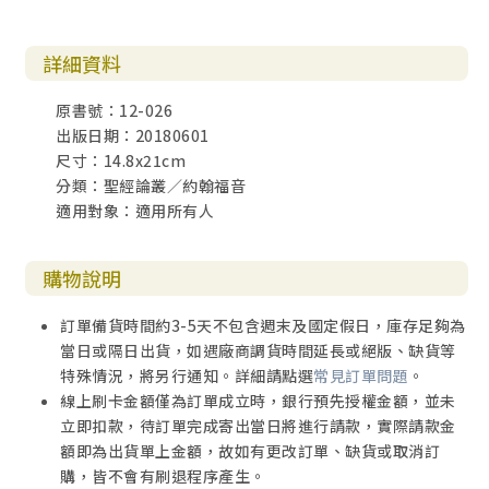
45.再次建立信心
46.牧養主的羊
詳細資料
47.走出[比]的軟弱
48.跟隨主，只有一條路
原書號：12-026
49.盡心盡性盡力盡意來愛主
出版日期：20180601
尺寸：14.8x21cm
分類：聖經論叢／約翰福音
適用對象：適用所有人
購物說明
訂單備貨時間約3-5天不包含週末及國定假日，庫存足夠為
當日或隔日出貨，如遇廠商調貨時間延長或絕版、缺貨等
特殊情況，將另行通知。詳細請點選
常見訂單問題
。
線上刷卡金額僅為訂單成立時，銀行預先授權金額，並未
立即扣款，待訂單完成寄出當日將進行請款，實際請款金
額即為出貨單上金額，故如有更改訂單、缺貨或取消訂
購，皆不會有刷退程序產生。