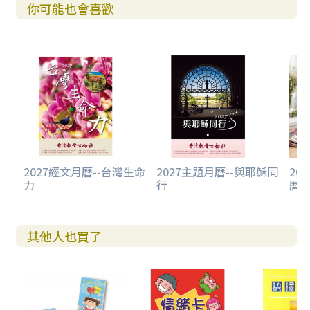
你可能也會喜歡
2027經文月曆--台灣生命
2027主題月曆--與耶穌同
20
力
行
曆-
其他人也買了