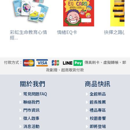
彩虹生命教育心情
情緒EQ卡
抉擇之路(上
經...
付款方式：
傳真刷卡、虛擬轉帳、郵
政劃撥、超商取貨付款
關於我們
商品快訊
常見問題FAQ
全館新品
聯絡我們
館長推薦
門市資訊
禮品專區
徵人啟事
校園書饗
消息活動
即將登場