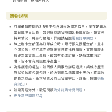
適用對象：適用所有人
購物說明
訂單備貨時間約3-5天不包含週末及國定假日，庫存足夠為
當日或隔日出貨，如遇廠商調貨時間延長或絕版、缺貨等
特殊情況，將另行通知。詳細請點選
常見訂單問題
。
線上刷卡金額僅為訂單成立時，銀行預先授權金額，並未
立即扣款，待訂單完成寄出當日將進行請款，實際請款金
額即為出貨單上金額，故如有更改訂單、缺貨或取消訂
購，皆不會有刷退程序產生。
為維護您的權益，如因個人因素欲辦理退貨，請維持產品
原狀並依原包裝包好，於收到商品鑑賞期七天內，將與欲
退貨之商品、紙本發票及原出貨單寄回。詳細可閱讀
退換
貨須知
。
如需寄送海外，歡迎閱讀
海外訂購常見問題
。
更多常見問題FAQ