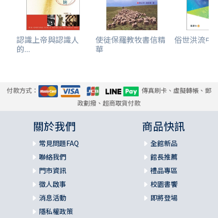
認識上帝與認識人
使徒保羅教牧書信精
俗世洪流中的堅
的...
華
付款方式：
傳真刷卡、虛擬轉帳、郵
政劃撥、超商取貨付款
關於我們
商品快訊
常見問題FAQ
全館新品
聯絡我們
館長推薦
門市資訊
禮品專區
徵人啟事
校園書饗
消息活動
即將登場
隱私權政策