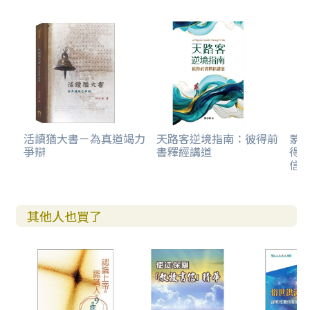
活讀猶大書－為真道竭力
天路客逆境指南：彼得前
蒙
爭辯
書釋經講道
得
信
其他人也買了