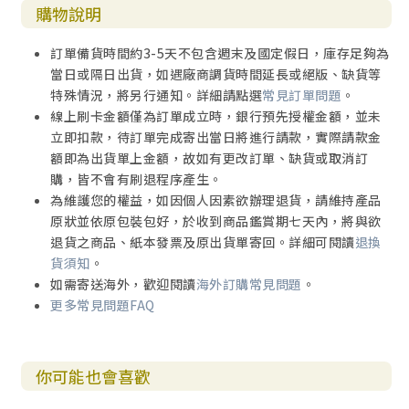
購物說明
訂單備貨時間約3-5天不包含週末及國定假日，庫存足夠為
當日或隔日出貨，如遇廠商調貨時間延長或絕版、缺貨等
特殊情況，將另行通知。詳細請點選
常見訂單問題
。
線上刷卡金額僅為訂單成立時，銀行預先授權金額，並未
立即扣款，待訂單完成寄出當日將進行請款，實際請款金
額即為出貨單上金額，故如有更改訂單、缺貨或取消訂
購，皆不會有刷退程序產生。
為維護您的權益，如因個人因素欲辦理退貨，請維持產品
原狀並依原包裝包好，於收到商品鑑賞期七天內，將與欲
退貨之商品、紙本發票及原出貨單寄回。詳細可閱讀
退換
貨須知
。
如需寄送海外，歡迎閱讀
海外訂購常見問題
。
更多常見問題FAQ
你可能也會喜歡