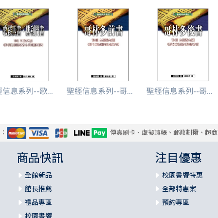
信息系列--歌...
聖經信息系列--哥...
聖經信息系列--哥...
式：
傳真刷卡、虛擬轉帳、郵政劃撥、超商
商品快訊
注目優惠
全館新品
校園書饗特惠
館長推薦
全部特惠案
禮品專區
預約專區
校園書饗