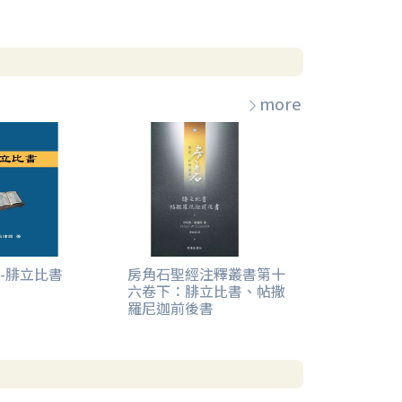
more
-腓立比書
房角石聖經注釋叢書第十
六卷下：腓立比書、帖撒
羅尼迦前後書