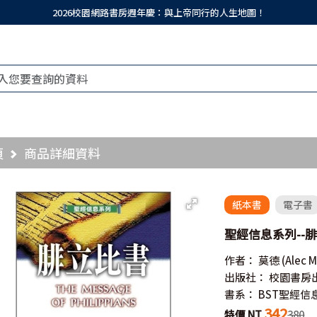
2026校園網路書房週年慶：與上帝同行的人生地圖！
頁
商品詳細資料
紙本書
電子書
聖經信息系列--腓立比書
作者：
莫德
(Alec 
出版社：
校園書房
書系：
BST聖經信
342
特價 NT
380