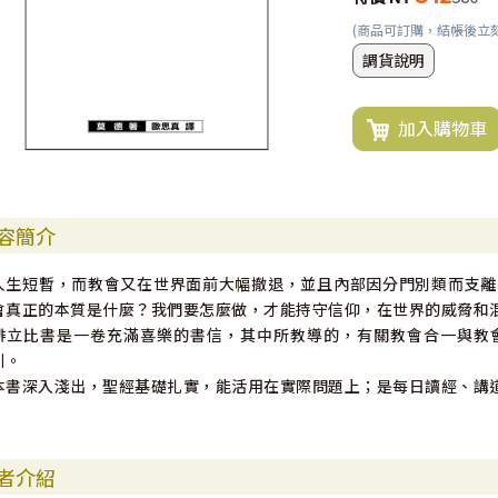
(商品可訂購，結帳後立
調貨說明
加入購物車
容簡介
人生短暫，而教會又在世界面前大幅撤退，並且內部因分門別類而支離
會真正的本質是什麼？我們要怎麼做，才能持守信仰，在世界的威脅和
腓立比書是一卷充滿喜樂的書信，其中所教導的，有關教會合一與教
引。
本書深入淺出，聖經基礎扎實，能活用在實際問題上；是每日讀經、講
者介紹