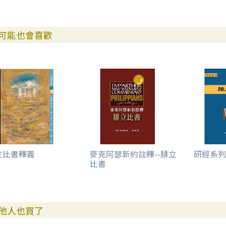
可能也會喜歡
立比書釋義
麥克阿瑟新約註釋--腓立
研經系列
比書
他人也買了