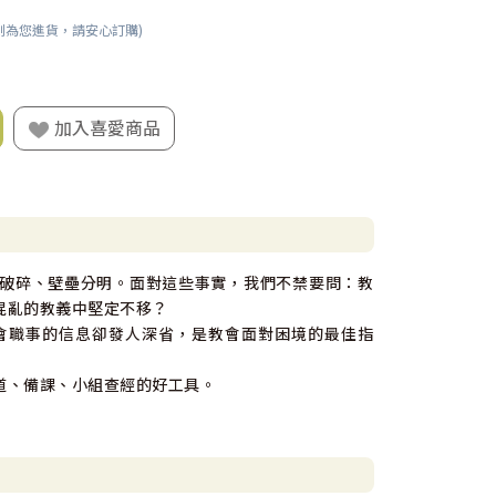
刻為您進貨，請安心訂購)
加入喜愛商品
破碎、壁壘分明。面對這些事實，我們不禁要問：教
混亂的教義中堅定不移？
會職事的信息卻發人深省，是教會面對困境的最佳指
道、備課、小組查經的好工具。