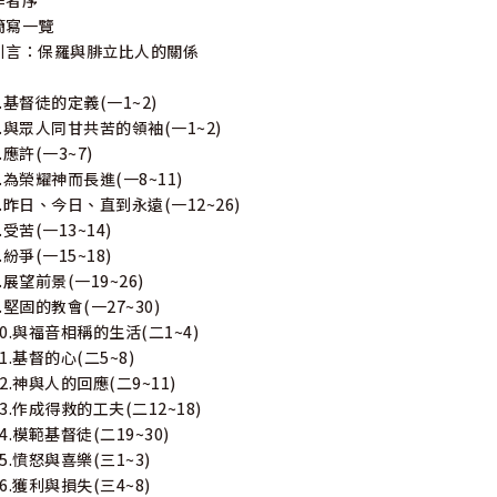
作者序
簡寫一覽
引言：保羅與腓立比人的關係
1.基督徒的定義(一1~2)
2.與眾人同甘共苦的領袖(一1~2)
.應許(一3~7)
4.為榮耀神而長進(一8~11)
5.昨日、今日、直到永遠(一12~26)
.受苦(一13~14)
.紛爭(一15~18)
8.展望前景(一19~26)
9.堅固的教會(一27~30)
10.與福音相稱的生活(二1~4)
11.基督的心(二5~8)
12.神與人的回應(二9~11)
13.作成得救的工夫(二12~18)
14.模範基督徒(二19~30)
15.憤怒與喜樂(三1~3)
16.獲利與損失(三4~8)