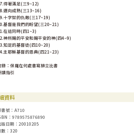
17.得著滿足(三9~12)
18.邁向成熟(三13~16)
19.十字架的仇敵(三17~19)
20.基督是我們的盼望(三20~21)
21.在這同時(四1~3)
22.神所賜的平安和賜平安的神(四4~9)
23.知足的基督徒(四10~20)
24.主耶穌基督的恩典(四21~23)
附錄：保羅在何處書寫腓立比書
研讀指引
細資料
原書號：A710
SBN：9789575876890
出版日期：20010205
頁數：320