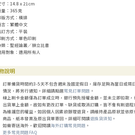
寸：14.8 x 21cm
重量：365克
排版方式：橫排
語言：繁體中文
裝訂方式：平裝
印刷方式：單色印刷
分類：聖經論叢／腓立比書
適用對象：適用所有人
物說明
訂單備貨時間約3-5天不包含週末及國定假日，庫存足夠為當日或隔
情況，將另行通知。詳細請點選
常見訂單問題
。
線上刷卡金額僅為訂單成立時，銀行預先授權金額，並未立即扣款，
出貨單上金額，故如有更改訂單、缺貨或取消訂購，皆不會有刷退程
為維護您的權益，如因個人因素欲辦理退貨，請維持產品原狀並依原
商品、紙本發票及原出貨單寄回。詳細可閱讀
退換貨須知
。
如需寄送海外，歡迎閱讀
海外訂購常見問題
。
更多常見問題FAQ