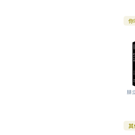
你
腓
其