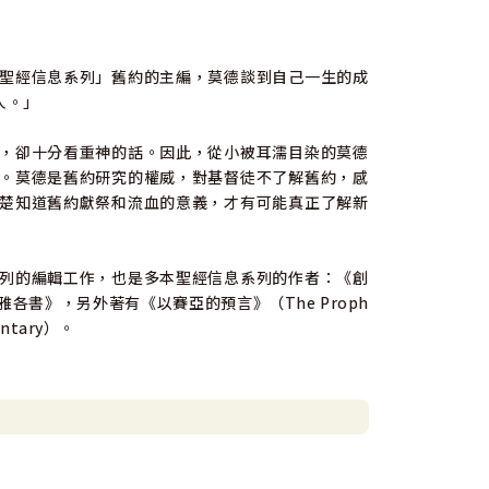
聖經信息系列」舊約的主編，莫德談到自己一生的成
人。」
，卻十分看重神的話。因此，從小被耳濡目染的莫德
。莫德是舊約研究的權威，對基督徒不了解舊約，感
楚知道舊約獻祭和流血的意義，才有可能真正了解新
列的編輯工作，也是多本聖經信息系列的作者：《創
書》，另外著有《以賽亞的預言》（The Proph
ntary）。