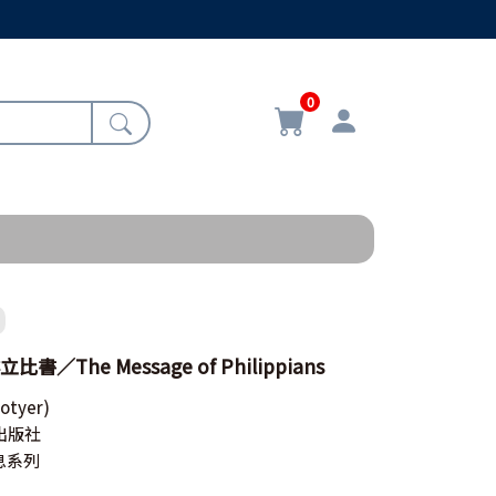
0
／The Message of Philippians
Motyer)
出版社
息系列