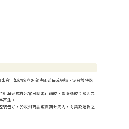
日出貨，如遇廠商調貨時間延長或絕版、缺貨等特殊
待訂單完成寄出當日將進行請款，實際請款金額即為
序產生。
包裝包好，於收到商品鑑賞期七天內，將與欲退貨之