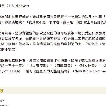
德（J. A. Motyer）
身為著名的聖經學者，曾經是英國布里斯托三一神學院的院長，也是「
就，卻淡淡地說：「我其實不是一個學者，我只是一個熱愛上帝話語的
莫德認為，這份對聖經的熱愛是被他的祖母所感染。她沒受過什麼教育
成為聖經學者後，做的事不只是研究經文，而是讓上帝的話能夠被彰顯
到痛心疾首。他認為，惟有清楚神乃是舊約中創造的主、立約的主，清
約的十字架。
從院長職務退休後，莫德仍然繼續寫作和演講。他除了擔任聖經信息系
世記一至十一章》、《以賽亞書》、《阿摩司書》、《腓立比書》、《雅各
ecy of Isaiah），編有《證主21世紀聖經新釋》（New Bible Comme
錄
總序