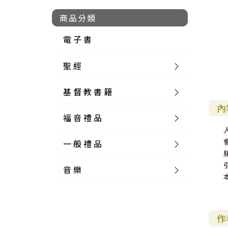
商品分類
電 子 書
聖 經
基 督 教 書 籍
新 舊 約 聖 經
內
福 音 禮 品
簡 體 聖 經
聖 經 論 叢
和 合 本
一 般 禮 品
英 文 聖 經
神 學 類
福 音 飾 品 配 件
和 合 本 標 點
參 考 書 工 具 書
音 樂
外 文 聖 經
實 踐 神 學
福 音 家 飾 用 品
一 般 卡 片
新 標 點 和 合 本
K J V
摩 西 五 經
系 統 神 學
福 音 項 鍊
讀 經 法
中 外 文 聖 經
教 會 歷 史
福 音 生 活 雜 貨
一 般 文 具
詩 本 樂 譜
和 合 本 修 訂 版
E S V
歷 史 書
神 、 創 造
宣 教 差 傳
福 音 耳 環 / 耳 夾
福 音 桌 飾 品
萬 用 卡
釋 經 法
創 世 記
作
註 釋 本 聖 經
生 命 造 就
福 音 食 器 廚 房
食 器 廚 房
C D
現 代 中 文 譯 本
G N B
和 合 本 / N I V
舊 約 註 釋
基 督
社 會 參 與
歷 史
福 音 手 環 / 手 鍊
福 音 布 軸 掛 畫
福 音 服 飾 布 品
貼 紙
日 記 . 筆 記
音 樂 叢 書
聖 經 概 論
出 埃 及 記
約 書 亞 記