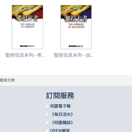
聖經信息系列--希...
聖經信息系列--加...
取貨付款
訂閱服務
校園電子報
《每日活水》
《校園雜誌》
OPEN學習