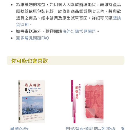
為維護您的權益，如因個人因素欲辦理退貨，請維持產品
原狀並依原包裝包好，於收到商品鑑賞期七天內，將與欲
退貨之商品、紙本發票及原出貨單寄回。詳細可閱讀
退換
貨須知
。
如需寄送海外，歡迎閱讀
海外訂購常見問題
。
更多常見問題FAQ
你可能也會喜歡
最美的歌
烈焰深水頌愛情--雅歌析
雅