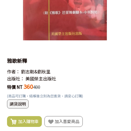
雅歌新釋
作者：
劉志剛&劉秋里
出版社：
美國榮主出版社
360
特價 NT
400
(商品可訂購，結帳後立刻為您進貨，請安心訂購)
調貨說明
加入購物車
加入喜愛商品