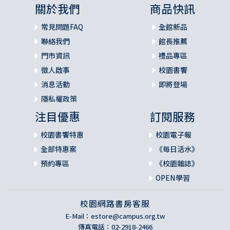
關於我們
商品快訊
常見問題FAQ
全館新品
聯絡我們
館長推薦
門市資訊
禮品專區
徵人啟事
校園書饗
消息活動
即將登場
隱私權政策
注目優惠
訂閱服務
校園書饗特惠
校園電子報
全部特惠案
《每日活水》
預約專區
《校園雜誌》
OPEN學習
校園網路書房客服
E-Mail：
estore@campus.org.tw
傳真電話：02-2918-2466