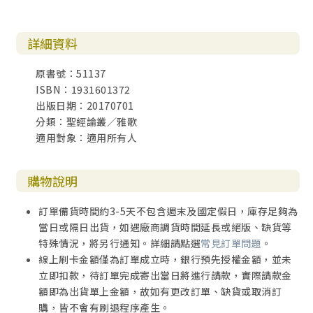
詳細資料
原書號：51137
ISBN：1931601372
出版日期：20170701
分類：聖經論叢／雅歌
適用對象：適用所有人
購物說明
訂單備貨時間約3-5天不包含週末及國定假日，庫存足夠為
當日或隔日出貨，如遇廠商調貨時間延長或絕版、缺貨等
特殊情況，將另行通知。詳細請點選
常見訂單問題
。
線上刷卡金額僅為訂單成立時，銀行預先授權金額，並未
立即扣款，待訂單完成寄出當日將進行請款，實際請款金
額即為出貨單上金額，故如有更改訂單、缺貨或取消訂
購，皆不會有刷退程序產生。