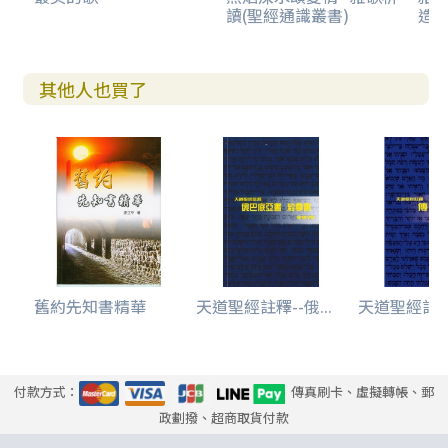
讀(聖經通識叢書)
造
其他人也買了
舊約先知書精華
天道聖經註釋--俄...
天道聖經註釋-
付款方式：
傳真刷卡、虛擬轉帳、郵
政劃撥、超商取貨付款