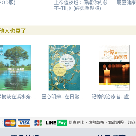
POD版)
上帝值夜班：保護你的必
屬靈健康
不打盹》(經典重製版)
他人也買了
樹栽在溪水旁-...
靈心明辨--在日常...
記憶的治療者--盧...
式：
傳真刷卡、虛擬轉帳、郵政劃撥、超商