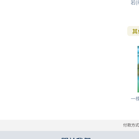
若(
其
一棵
付款方