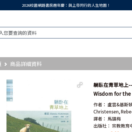
2026校園網路書房週年慶：與上帝同行的人生地圖！
頁
商品詳細資料
躺臥在青草地上--盧雲
Wisdom for the 
作者：
盧雲&基斯
Christensen, Rebe
譯者：
馬鎮梅
出版社：
宗教教育