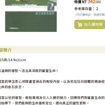
342
特價 NT
380
參考庫存量：
2
(可訂購商品，若庫存
加入購物車
容簡介
15頁/14.9x21cm
以溫婉的睿智～活出具深度的屬靈生命！
盧雲的學生悉心梳理盧雲過去的教授內容，以及他在信仰群體的親身經
生命的金石良言。
盧雲以他的睿智、輕鬆風格及引人入勝的魅力，回應我們對屬靈生命的
的指導下，我們能夠把生命重新定位，邁向真正的靈性更新。