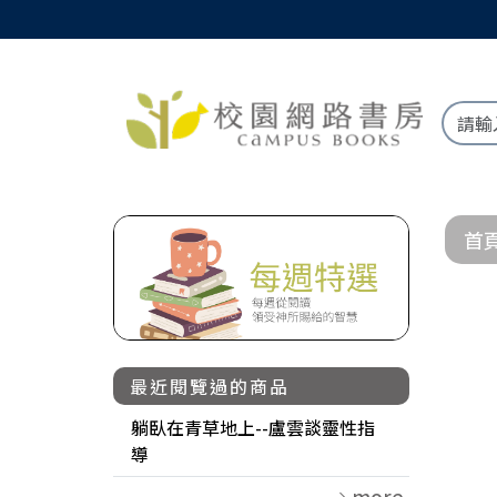
首
最近閱覽過的商品
躺臥在青草地上--盧雲談靈性指
導
more