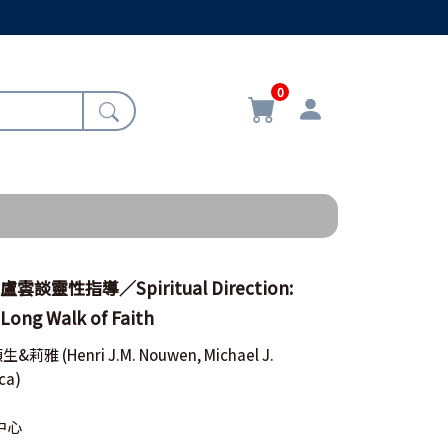
0
談靈性指導／Spiritual Direction:
Long Walk of Faith
頓生&莉雅
(Henri J.M. Nouwen, Michael J.
ca)
中心