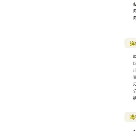
其 他 中 外 文 聖 經
新 約 歷 史 書
青 少 年
靈 恩
研 經 材 料
詩 、 散 文
福 音 包 裝 用 品
聖 經 故 事
約 拿 書
約 翰 福 音
加 拉 太 書
雅 各 書
啟 示 錄
信 徒 神 學
福 音 明 信 片 . 書 籤
成 人
教 育
兒 童 教 材
劇 本 遊 戲
福 音 文 具 雜 貨
聖 經 神 學
彌 迦 書
以 弗 所 書
彼 得 前 書
使 徒 行 傳
靈 界
福 音 季 節 卡
職 業
文 字 工 作
青 少 年 教 材
兒 童 故 事 C D
偽 經 次 經
那 鴻 書
腓 立 比 書
彼 得 後 書
詳
福 音 小 禮 卡
特 殊 問 題
小 組 教 會
幼 稚 教 材
畫 冊
哈 巴 谷 書
歌 羅 西 書
約 翰 壹 、 貳 、 參 書
其 他 福 音 卡 片
I
生 活 教 導
成 人 教 材
西 番 雅 書
帖 撒 羅 尼 迦 前 後
猶 大 書
尺
主 日 學 教 材
哈 該 書
提 摩 太 前 後
歸 納 法 研 經
撒 迦 利 亞 書
提 多 書
紙 品
瑪 拉 基 書
腓 利 門 書
購
教 牧 書 信