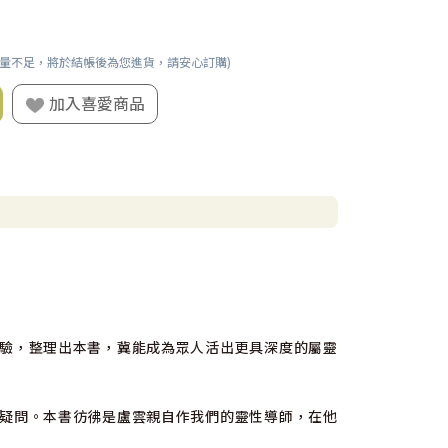
數量不足，將於結帳後為您進貨，請安心訂購)
加入喜愛商品
驗，整理出本書，冀能成為眾人活出更具深度的屬靈
疑問。本書彷彿是盧雲親自作我們的靈性導師，在他