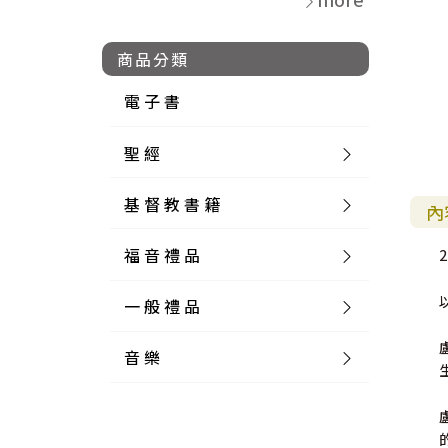
商品分類
電 子 書
聖 經
基 督 教 書 籍
新 舊 約 聖 經
內
福 音 禮 品
簡 體 聖 經
聖 經 論 叢
和 合 本
2
一 般 禮 品
英 文 聖 經
神 學 類
福 音 飾 品 配 件
和 合 本 標 點
參 考 書 工 具 書
音 樂
外 文 聖 經
實 踐 神 學
福 音 家 飾 用 品
一 般 卡 片
新 標 點 和 合 本
K J V
摩 西 五 經
系 統 神 學
福 音 項 鍊
讀 經 法
中 外 文 聖 經
教 會 歷 史
福 音 生 活 雜 貨
一 般 文 具
詩 本 樂 譜
和 合 本 修 訂 版
E S V
歷 史 書
神 、 創 造
宣 教 差 傳
福 音 耳 環 / 耳 夾
福 音 桌 飾 品
萬 用 卡
釋 經 法
創 世 記