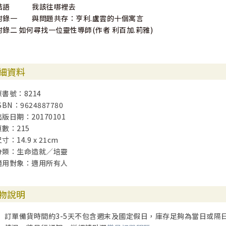
結語 我該往哪裡去
附錄一 與問題共存：亨利.盧雲的十個寓言
附錄二 如何尋找一位靈性導師(作者 利百加.莉雅)
細資料
原書號：8214
SBN：9624887780
出版日期：20170101
頁數：215
寸：14.9 x 21cm
分類：生命造就／培靈
適用對象：適用所有人
物說明
訂單備貨時間約3-5天不包含週末及國定假日，庫存足夠為當日或隔