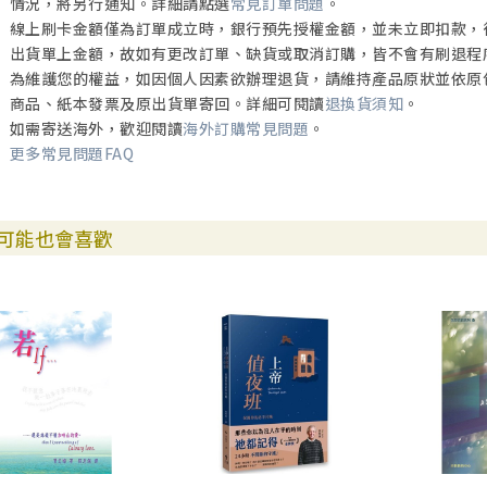
情況，將另行通知。詳細請點選
常見訂單問題
。
線上刷卡金額僅為訂單成立時，銀行預先授權金額，並未立即扣款，
出貨單上金額，故如有更改訂單、缺貨或取消訂購，皆不會有刷退程
為維護您的權益，如因個人因素欲辦理退貨，請維持產品原狀並依原
商品、紙本發票及原出貨單寄回。詳細可閱讀
退換貨須知
。
如需寄送海外，歡迎閱讀
海外訂購常見問題
。
更多常見問題FAQ
可能也會喜歡