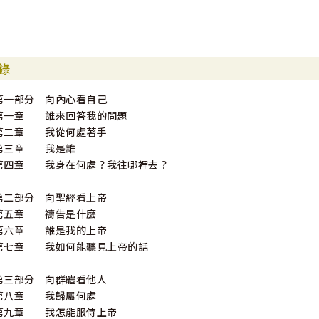
錄
第一部分 向內心看自己
第一章 誰來回答我的問題
第二章 我從何處著手
第三章 我是誰
第四章 我身在何處？我往哪裡去？
第二部分 向聖經看上帝
第五章 禱告是什麼
第六章 誰是我的上帝
第七章 我如何能聽見上帝的話
第三部分 向群體看他人
第八章 我歸屬何處
第九章 我怎能服侍上帝