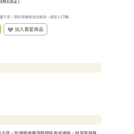
08月31日止 )
數量不足，將於結帳後為您進貨，請安心訂購)
加入喜愛商品
日出貨，如遇廠商調貨時間延長或絕版、缺貨等特殊