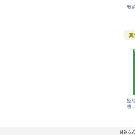
我
其 他 中 外 文 聖 經
新 約 歷 史 書
青 少 年
靈 恩
研 經 材 料
詩 、 散 文
福 音 包 裝 用 品
聖 經 故 事
約 拿 書
約 翰 福 音
加 拉 太 書
雅 各 書
啟 示 錄
信 徒 神 學
福 音 明 信 片 . 書 籤
成 人
教 育
兒 童 教 材
劇 本 遊 戲
福 音 文 具 雜 貨
聖 經 神 學
彌 迦 書
以 弗 所 書
彼 得 前 書
使 徒 行 傳
靈 界
福 音 季 節 卡
其
職 業
文 字 工 作
青 少 年 教 材
兒 童 故 事 C D
偽 經 次 經
那 鴻 書
腓 立 比 書
彼 得 後 書
福 音 小 禮 卡
特 殊 問 題
小 組 教 會
幼 稚 教 材
畫 冊
哈 巴 谷 書
歌 羅 西 書
約 翰 壹 、 貳 、 參 書
其 他 福 音 卡 片
生 活 教 導
成 人 教 材
西 番 雅 書
帖 撒 羅 尼 迦 前 後
猶 大 書
主 日 學 教 材
哈 該 書
提 摩 太 前 後
歸 納 法 研 經
撒 迦 利 亞 書
提 多 書
聖
書..
紙 品
瑪 拉 基 書
腓 利 門 書
教 牧 書 信
付款方