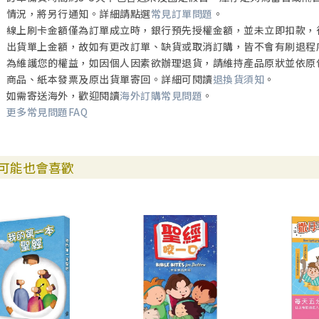
情況，將另行通知。詳細請點選
常見訂單問題
。
線上刷卡金額僅為訂單成立時，銀行預先授權金額，並未立即扣款，
出貨單上金額，故如有更改訂單、缺貨或取消訂購，皆不會有刷退程
為維護您的權益，如因個人因素欲辦理退貨，請維持產品原狀並依原
商品、紙本發票及原出貨單寄回。詳細可閱讀
退換貨須知
。
如需寄送海外，歡迎閱讀
海外訂購常見問題
。
更多常見問題FAQ
可能也會喜歡