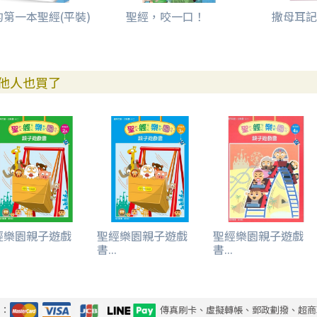
的第一本聖經(平裝)
聖經，咬一口！
撒母耳記
他人也買了
經樂園親子遊戲
聖經樂園親子遊戲
聖經樂園親子遊戲
.
書...
書...
式：
傳真刷卡、虛擬轉帳、郵政劃撥、超商