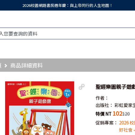
2026校園網路書房週年慶：與上帝同行的人生地圖！
頁
商品詳細資料
聖經樂園親子遊戲
作者：
出版社：
彩虹愛家
102
特價 NT
120
促銷專案：
2026
好社會 