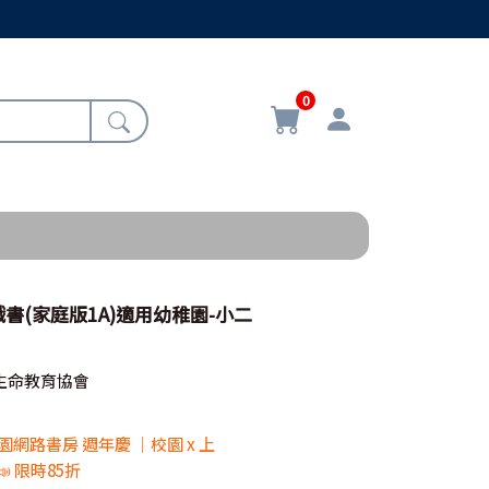
0
書(家庭版1A)適用幼稚園-小二
生命教育協會
 校園網路書房 週年慶 ｜校園 x 上
📣 限時85折