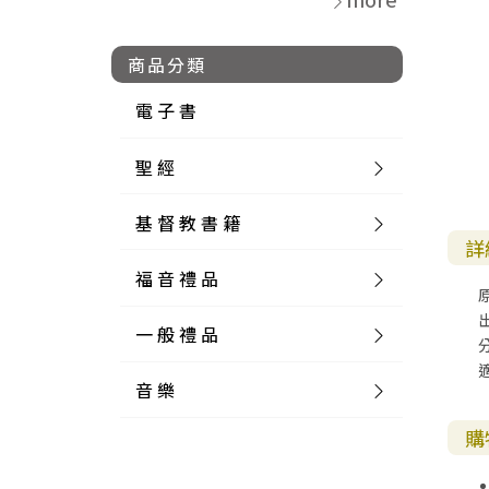
商品分類
電 子 書
聖 經
基 督 教 書 籍
新 舊 約 聖 經
詳
福 音 禮 品
簡 體 聖 經
聖 經 論 叢
和 合 本
一 般 禮 品
英 文 聖 經
神 學 類
福 音 飾 品 配 件
和 合 本 標 點
參 考 書 工 具 書
音 樂
外 文 聖 經
實 踐 神 學
福 音 家 飾 用 品
一 般 卡 片
新 標 點 和 合 本
K J V
摩 西 五 經
系 統 神 學
福 音 項 鍊
讀 經 法
購
中 外 文 聖 經
教 會 歷 史
福 音 生 活 雜 貨
一 般 文 具
詩 本 樂 譜
和 合 本 修 訂 版
E S V
歷 史 書
神 、 創 造
宣 教 差 傳
福 音 耳 環 / 耳 夾
福 音 桌 飾 品
萬 用 卡
釋 經 法
創 世 記