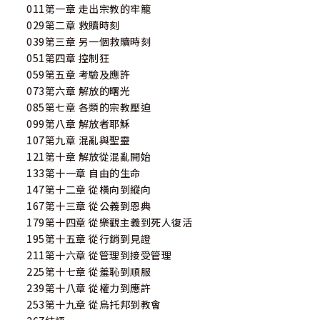
011第一章 走出宗教的牢籠
029第二章 救贖時刻
039第三章 另一個救贖時刻
051第四章 控制狂
059第五章 考驗及應許
073第六章 解放的曙光
085第七章 各類的宗教壓迫
099第八章 解放者耶穌
107第九章 混亂與聖靈
121第十章 解放從混亂開始
133第十一章 自由的生命
147第十二章 從橫向到縱向
167第十三章 從公義到恩典
179第十四章 從樂觀主義到死人復活
195第十五章 從行銷到見證
211第十六章 從管理到接受管理
225第十七章 從羞恥到順服
239第十八章 從權力到應許
253第十九章 從烏托邦到教會