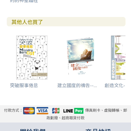
約的神聖臨在
其他人也買了
突破服事倦怠
建立國度的禱告--...
創造文化--世
付款方式：
傳真刷卡、虛擬轉帳、郵
政劃撥、超商取貨付款