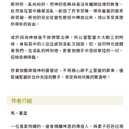
鬧哄哄、亂紛紛的。而神的恩典絲毫沒有離開這樣的教會，
反而是在當中藉著混亂，創造了許多契機，帶來屬靈的變革
與突破，將祂的兒女從靈性壓迫中釋放出來，得以享受真理
所帶來的自由。
或許因為神總是不按牌理出牌，所以當聖靈大大動工的時
候，身陷其中的人往往感到混亂又困惑，但，這同時也提醒
著我們，在混亂的時刻裡，更要放開手中亟欲掌控的一切，
迎接恩典降臨。
想要放膽跟隨神的基督徒，不用擔心跟不上聖靈的節奏，儘
管讓聖靈抓住你失控的雙手，享受與祂共舞的驚喜吧！
作者介紹
馬‧蓋里
一位喜愛飛蠅釣，還會精釀啤酒的傳道人，與妻子芭芭拉現