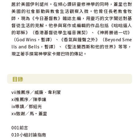
居於美國伊利諾州。在傾心鑽研靈修神學的同時，蓋里也對
美國的社會脈動與教會生活觀察入微。他曾任長老教會牧
師，現為《今日基督教》雜誌主編，用靈巧的文字闡述對基
督徒生活的見解。他參與寫作或編輯的作品包括《咄咄逼人
的耶穌》（香港基督徒學生福音團契）、《神將勝過一切》
（God Wins，暫譯）、《香氣與鐘聲之外》（Beyond Sme
lls and Bells，暫譯）、《聖法蘭西斯和他的世界》等等，
現正著手撰寫神學家卡爾巴特的傳記。
目錄
vii推薦序／威廉．韋利蒙
xi推薦序／陳季讓
ix導讀／鄧紹光
xv致謝／馬‧蓋里
001前言
010小組討論指南