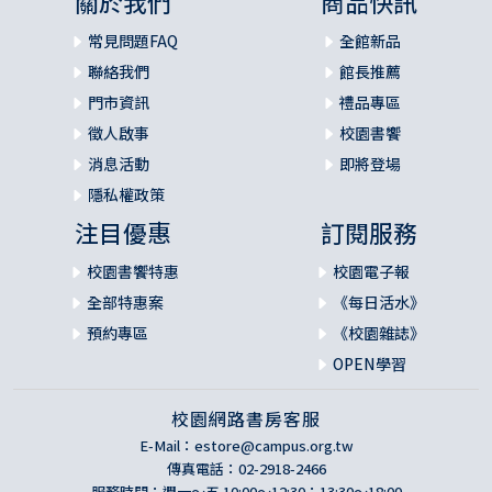
關於我們
商品快訊
常見問題FAQ
全館新品
聯絡我們
館長推薦
門市資訊
禮品專區
徵人啟事
校園書饗
消息活動
即將登場
隱私權政策
注目優惠
訂閱服務
校園書饗特惠
校園電子報
全部特惠案
《每日活水》
預約專區
《校園雜誌》
OPEN學習
校園網路書房客服
E-Mail：
estore@campus.org.tw
傳真電話：02-2918-2466
服務時間：週一～五 10:00～12:30；13:30～18:00