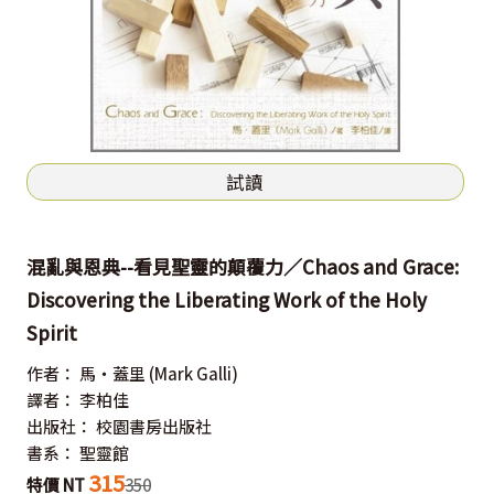
試讀
混亂與恩典--看見聖靈的顛覆力／Chaos and Grace:
Discovering the Liberating Work of the Holy
Spirit
作者：
馬‧蓋里
(Mark Galli)
譯者：
李柏佳
出版社：
校園書房出版社
書系：
聖靈館
315
特價 NT
350