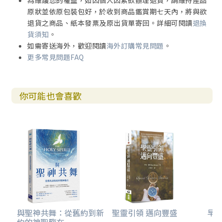
為維護您的權益，如因個人因素欲辦理退貨，請維持產品
原狀並依原包裝包好，於收到商品鑑賞期七天內，將與欲
退貨之商品、紙本發票及原出貨單寄回。詳細可閱讀
退換
貨須知
。
如需寄送海外，歡迎閱讀
海外訂購常見問題
。
更多常見問題FAQ
你可能也會喜歡
與聖神共舞：從舊約到新
聖靈引領 邁向豐盛
早安