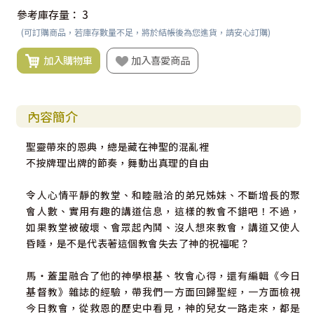
參考庫存量：
3
(可訂購商品，若庫存數量不足，將於結帳後為您進貨，請安心訂購)
加入購物車
加入喜愛商品
內容簡介
聖靈帶來的恩典，總是藏在神聖的混亂裡
不按牌理出牌的節奏，舞動出真理的自由
令人心情平靜的教堂、和睦融洽的弟兄姊妹、不斷增長的聚
會人數、實用有趣的講道信息，這樣的教會不錯吧！不過，
如果教堂被破壞、會眾起內鬨、沒人想來教會，講道又使人
昏睡，是不是代表著這個教會失去了神的祝福呢？
馬‧蓋里融合了他的神學根基、牧會心得，還有編輯《今日
基督教》雜誌的經驗，帶我們一方面回歸聖經，一方面檢視
今日教會，從救恩的歷史中看見，神的兒女一路走來，都是