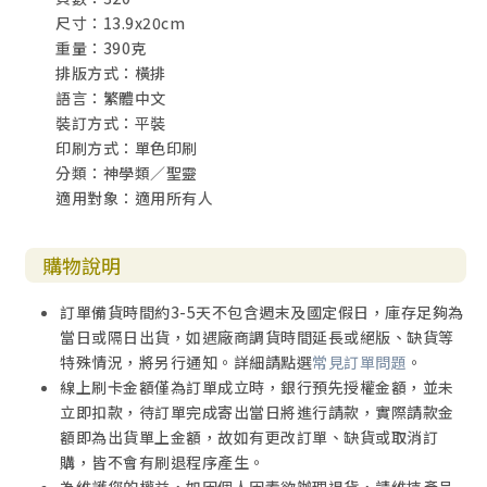
尺寸：13.9x20cm
重量：390克
排版方式：橫排
語言：繁體中文
裝訂方式：平裝
印刷方式：單色印刷
分類：神學類／聖靈
適用對象：適用所有人
購物說明
訂單備貨時間約3-5天不包含週末及國定假日，庫存足夠為
當日或隔日出貨，如遇廠商調貨時間延長或絕版、缺貨等
特殊情況，將另行通知。詳細請點選
常見訂單問題
。
線上刷卡金額僅為訂單成立時，銀行預先授權金額，並未
立即扣款，待訂單完成寄出當日將進行請款，實際請款金
額即為出貨單上金額，故如有更改訂單、缺貨或取消訂
購，皆不會有刷退程序產生。