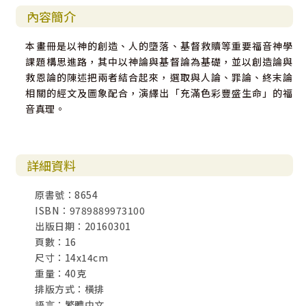
內容簡介
本畫冊是以神的創造、人的墮落、基督救贖等重要福音神學
課題構思進路，其中以神論與基督論為基礎，並以創造論與
救恩論的陳述把兩者結合起來，選取與人論、罪論、終末論
相關的經文及圖象配合，演繹出「充滿色彩豐盛生命」的福
音真理。
詳細資料
原書號：8654
ISBN：9789889973100
出版日期：20160301
頁數：16
尺寸：14x14cm
重量：40克
排版方式：橫排
語言：繁體中文