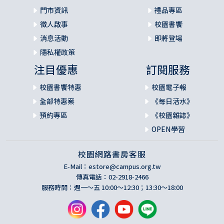
門市資訊
禮品專區
徵人啟事
校園書饗
消息活動
即將登場
隱私權政策
注目優惠
訂閱服務
校園書饗特惠
校園電子報
全部特惠案
《每日活水》
預約專區
《校園雜誌》
OPEN學習
校園網路書房客服
E-Mail：
estore@campus.org.tw
傳真電話：02-2918-2466
服務時間：週一～五 10:00～12:30；13:30～18:00