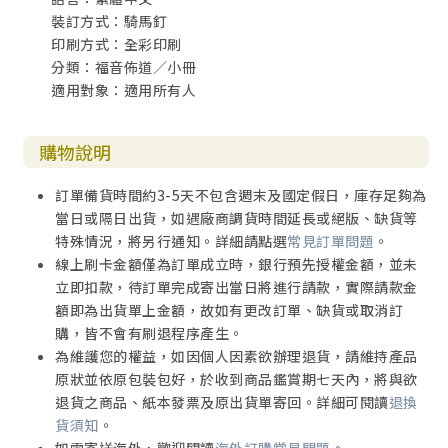
裝訂方式：騎馬釘
印刷方式：全彩印刷
分類：福音佈道／小冊
適用對象：適用所有人
購物說明
訂單備貨時間約3-5天不包含週末及國定假日，庫存足夠為
當日或隔日出貨，如遇廠商調貨時間延長或絕版、缺貨等
特殊情況，將另行通知。詳細請點選
常見訂單問題
。
線上刷卡金額僅為訂單成立時，銀行預先授權金額，並未
立即扣款，待訂單完成寄出當日將進行請款，實際請款金
額即為出貨單上金額，故如有更改訂單、缺貨或取消訂
購，皆不會有刷退程序產生。
為維護您的權益，如因個人因素欲辦理退貨，請維持產品
原狀並依原包裝包好，於收到商品鑑賞期七天內，將與欲
退貨之商品、紙本發票及原出貨單寄回。詳細可閱讀
退換
貨須知
。