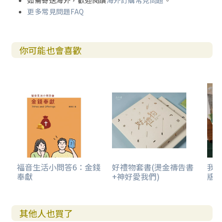
如需寄送海外，歡迎閱讀
海外訂購常見問題
。
更多常見問題FAQ
你可能也會喜歡
福音生活小問答6：金錢
好禮物套書(燙金禱告書
我
奉獻
+神好愛我們)
版)
其他人也買了