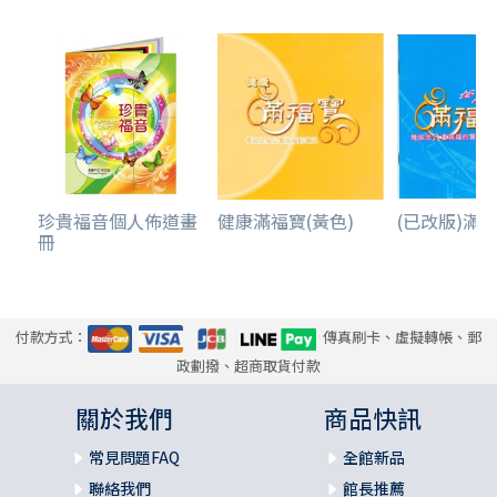
珍貴福音個人佈道畫
健康滿福寶(黃色)
(已改版)滿福寶
冊
付款方式：
傳真刷卡、虛擬轉帳、郵
政劃撥、超商取貨付款
關於我們
商品快訊
常見問題FAQ
全館新品
聯絡我們
館長推薦