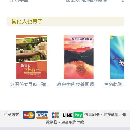
其他人也買了
為關係立界線--建...
教會中的牧養關顧
生命軌跡--13
付款方式：
傳真刷卡、虛擬轉帳、郵
政劃撥、超商取貨付款