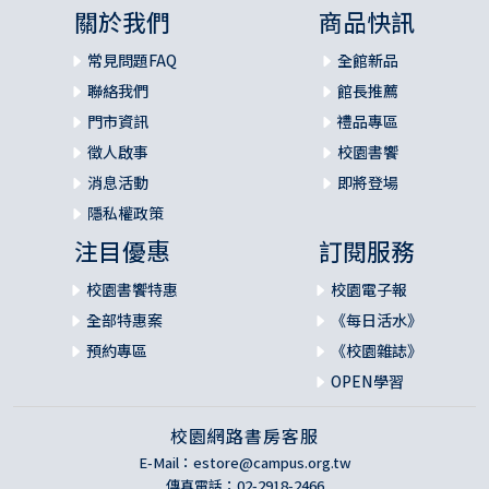
關於我們
商品快訊
常見問題FAQ
全館新品
聯絡我們
館長推薦
門市資訊
禮品專區
徵人啟事
校園書饗
消息活動
即將登場
隱私權政策
注目優惠
訂閱服務
校園書饗特惠
校園電子報
全部特惠案
《每日活水》
預約專區
《校園雜誌》
OPEN學習
校園網路書房客服
E-Mail：
estore@campus.org.tw
傳真電話：02-2918-2466