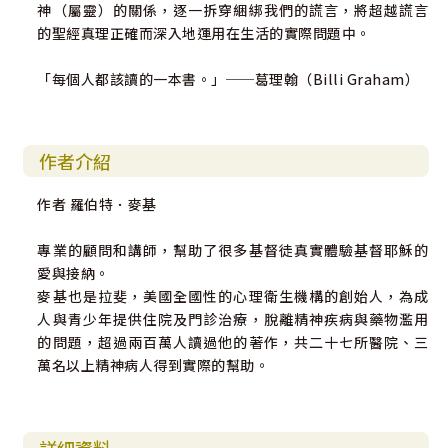
神（屬靈）的關係，逐一拆穿綑綁我們的謊言，將超越謊言
的聖經真理正確而深入地運用在生活的實際問題中。
「每個人都該讀的一本書。」──葛理翰（Billi Graham）
作者介紹
作者 羅伯特．麥基
專業的顧問和講師，幫助了很多基督徒真實體驗基督耶穌的
愛與接納。
麥基也是拉斐，美國全國性的心理衛生機構的創始人，為成
人與青少年提供住院及門診治療，脫離精神疾病與藥物濫用
的問題，超過兩百萬人讀過他的著作，共二十七所醫院、三
萬名以上精神病人得到實際的幫助。