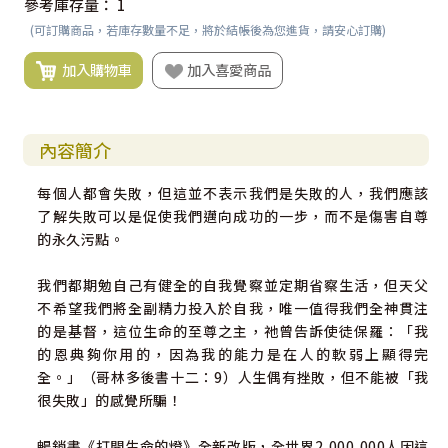
參考庫存量：
1
(可訂購商品，若庫存數量不足，將於結帳後為您進貨，請安心訂購)
加入購物車
加入喜愛商品
內容簡介
每個人都會失敗，但這並不表示我們是失敗的人，我們應該
了解失敗可以是促使我們邁向成功的一步，而不是傷害自尊
的永久污點。
我們都期勉自己有健全的自我覺察並定期省察生活，但天父
不希望我們將全副精力投入於自我，唯一值得我們全神貫注
的是基督，這位生命的至尊之主，祂曾告訴使徒保羅：「我
的恩典夠你用的，因為我的能力是在人的軟弱上顯得完
全。」（哥林多後書十二：9）人生偶有挫敗，但不能被「我
很失敗」的感覺所騙！
暢銷書《打開生命的燈》全新改版，全世界2,000,000人因這