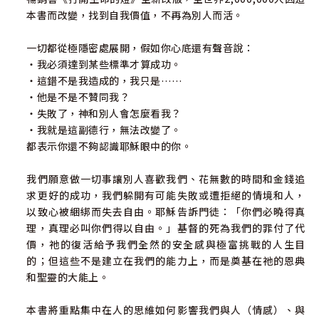
本書而改變，找到自我價值，不再為別人而活。
一切都從極隱密處展開，假如你心底還有聲音說：
‧我必須達到某些標準才算成功。
‧這錯不是我造成的，我只是……
‧他是不是不贊同我？
‧失敗了，神和別人會怎麼看我？
‧我就是這副德行，無法改變了。
都表示你還不夠認識耶穌眼中的你。
我們願意做一切事讓別人喜歡我們、花無數的時間和金錢追
求更好的成功，我們躲開有可能失敗或遭拒絕的情境和人，
以致心被綑綁而失去自由。耶穌告訴門徒：「你們必曉得真
理，真理必叫你們得以自由。」基督的死為我們的罪付了代
價，祂的復活給予我們全然的安全感與極富挑戰的人生目
的；但這些不是建立在我們的能力上，而是奠基在祂的恩典
和聖靈的大能上。
本書將重點集中在人的思維如何影響我們與人（情感）、與