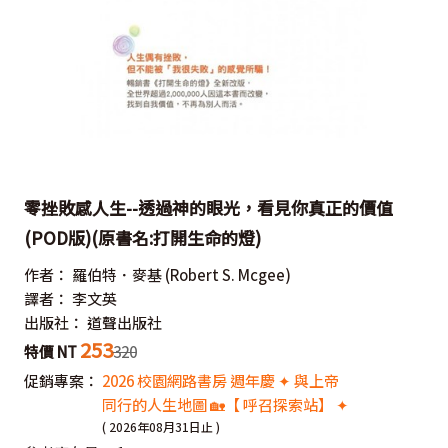
零挫敗感人生--透過神的眼光，看見你真正的價值
(POD版)(原書名:打開生命的燈)
作者：
羅伯特．麥基
(Robert S. Mcgee)
譯者：
李文英
出版社：
道聲出版社
253
特價 NT
320
促銷專案：
2026 校園網路書房 週年慶 ✦ 與上帝
同行的人生地圖 🏡【 呼召探索站】 ✦
( 2026年08月31日止 )