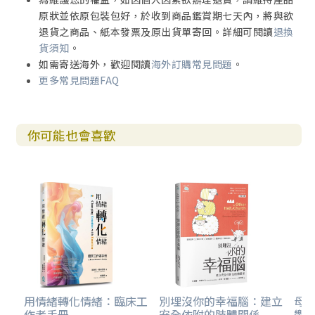
原狀並依原包裝包好，於收到商品鑑賞期七天內，將與欲
退貨之商品、紙本發票及原出貨單寄回。詳細可閱讀
退換
貨須知
。
如需寄送海外，歡迎閱讀
海外訂購常見問題
。
更多常見問題FAQ
你可能也會喜歡
用情緒轉化情緒：臨床工
別埋沒你的幸福腦：建立
母親
作者手冊
安全依附的肢體關係
響走