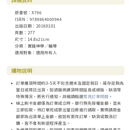
詳細資料
原書號：X796
ISBN：9789864000944
出版日期：20160101
頁數：277
尺寸：14.8x21cm
分類：實踐神學／輔導
適用對象：適用所有人
購物說明
訂單備貨時間約3-5天不包含週末及國定假日，庫存足夠為
當日或隔日出貨，如遇廠商調貨時間延長或絕版、缺貨等
特殊情況，將另行通知。詳細請點選
常見訂單問題
。
線上刷卡金額僅為訂單成立時，銀行預先授權金額，並未
立即扣款，待訂單完成寄出當日將進行請款，實際請款金
額即為出貨單上金額，故如有更改訂單、缺貨或取消訂
購，皆不會有刷退程序產生。
為維護您的權益，如因個人因素欲辦理退貨，請維持產品