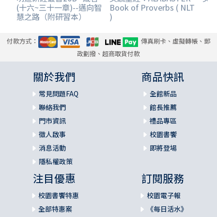
(十六~三十一章)--邁向智
Book of Proverbs ( NLT
慧之路（附研習本）
)
付款方式：
傳真刷卡、虛擬轉帳、郵
政劃撥、超商取貨付款
關於我們
商品快訊
常見問題FAQ
全館新品
聯絡我們
館長推薦
門市資訊
禮品專區
徵人啟事
校園書饗
消息活動
即將登場
隱私權政策
注目優惠
訂閱服務
校園書饗特惠
校園電子報
全部特惠案
《每日活水》