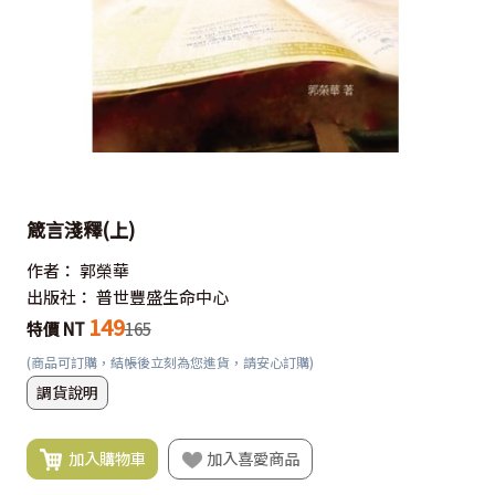
箴言淺釋(上)
作者：
郭榮華
出版社：
普世豐盛生命中心
149
特價 NT
165
(商品可訂購，結帳後立刻為您進貨，請安心訂購)
調貨說明
加入購物車
加入喜愛商品