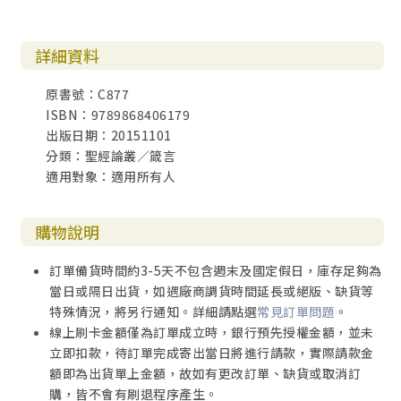
詳細資料
原書號：C877
ISBN：9789868406179
出版日期：20151101
分類：聖經論叢／箴言
適用對象：適用所有人
購物說明
訂單備貨時間約3-5天不包含週末及國定假日，庫存足夠為
當日或隔日出貨，如遇廠商調貨時間延長或絕版、缺貨等
特殊情況，將另行通知。詳細請點選
常見訂單問題
。
線上刷卡金額僅為訂單成立時，銀行預先授權金額，並未
立即扣款，待訂單完成寄出當日將進行請款，實際請款金
額即為出貨單上金額，故如有更改訂單、缺貨或取消訂
購，皆不會有刷退程序產生。