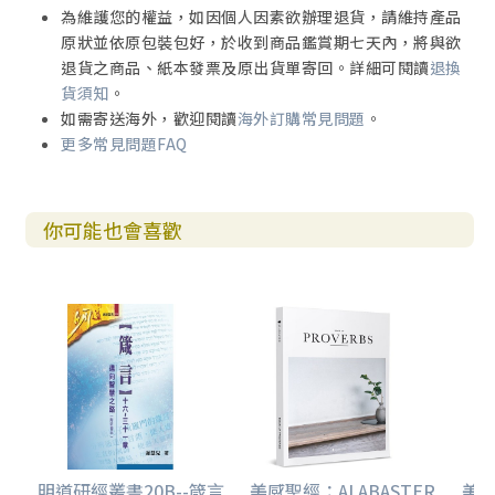
為維護您的權益，如因個人因素欲辦理退貨，請維持產品
原狀並依原包裝包好，於收到商品鑑賞期七天內，將與欲
退貨之商品、紙本發票及原出貨單寄回。詳細可閱讀
退換
貨須知
。
如需寄送海外，歡迎閱讀
海外訂購常見問題
。
更多常見問題FAQ
你可能也會喜歡
明道研經叢書20B--箴言
美感聖經：ALABASTER
美感