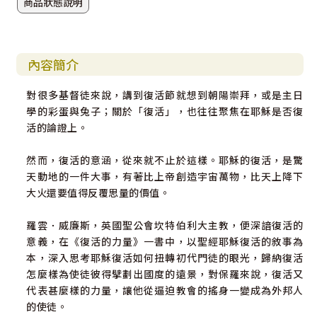
商品狀態說明
內容簡介
對很多基督徒來說，講到復活節就想到朝陽崇拜，或是主日
學的彩蛋與兔子；關於「復活」，也往往聚焦在耶穌是否復
活的論證上。
然而，復活的意涵，從來就不止於這樣。耶穌的復活，是驚
天動地的一件大事，有著比上帝創造宇宙萬物，比天上降下
大火還要值得反覆思量的價值。
羅雲．威廉斯，英國聖公會坎特伯利大主教，便深諳復活的
意義，在《復活的力量》一書中，以聖經耶穌復活的敘事為
本，深入思考耶穌復活如何扭轉初代門徒的眼光，歸納復活
怎麼樣為使徒彼得擘劃出國度的遠景，對保羅來說，復活又
代表甚麼樣的力量，讓他從逼迫教會的搖身一變成為外邦人
的使徒。