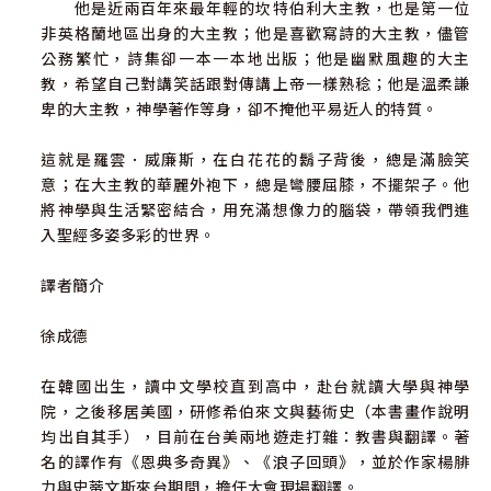
他是近兩百年來最年輕的坎特伯利大主教，也是第一位
非英格蘭地區出身的大主教；他是喜歡寫詩的大主教，儘管
公務繁忙，詩集卻一本一本地出版；他是幽默風趣的大主
教，希望自己對講笑話跟對傳講上帝一樣熟稔；他是溫柔謙
卑的大主教，神學著作等身，卻不掩他平易近人的特質。
這就是羅雲．威廉斯，在白花花的鬍子背後，總是滿臉笑
意；在大主教的華麗外袍下，總是彎腰屈膝，不擺架子。他
將神學與生活緊密結合，用充滿想像力的腦袋，帶領我們進
入聖經多姿多彩的世界。
譯者簡介
徐成德
在韓國出生，讀中文學校直到高中，赴台就讀大學與神學
院，之後移居美國，研修希伯來文與藝術史（本書畫作說明
均出自其手），目前在台美兩地遊走打雜：教書與翻譯。著
名的譯作有《恩典多奇異》、《浪子回頭》，並於作家楊腓
力與史蒂文斯來台期間，擔任大會現場翻譯。