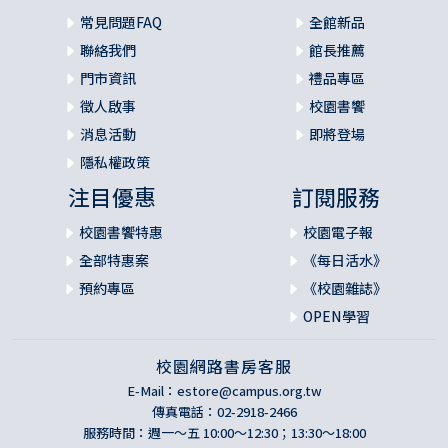
常見問題FAQ
全館新品
聯絡我們
館長推薦
門市資訊
禮品專區
徵人啟事
校園書饗
消息活動
即將登場
隱私權政策
注目優惠
訂閱服務
校園書饗特惠
校園電子報
全部特惠案
《每日活水》
預約專區
《校園雜誌》
OPEN學習
校園網路書房客服
E-Mail：
estore@campus.org.tw
傳真電話：02-2918-2466
服務時間：週一～五 10:00～12:30；13:30～18:00