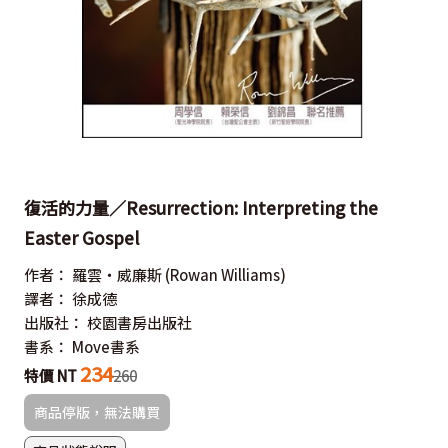
復活的力量／Resurrection: Interpreting the
Easter Gospel
作者：
羅雲‧威廉斯
(Rowan Williams)
譯者：
徐成德
出版社：
校園書房出版社
書系：
Move書系
234
特價 NT
260
商品停版，無法購買