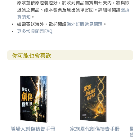
原狀並依原包裝包好，於收到商品鑑賞期七天內，將與欲
退貨之商品、紙本發票及原出貨單寄回。詳細可閱讀
退換
貨須知
。
如需寄送海外，歡迎閱讀
海外訂購常見問題
。
更多常見問題FAQ
你可能也會喜歡
職場人創傷禱告手冊
家族累代創傷禱告手冊
開
告(