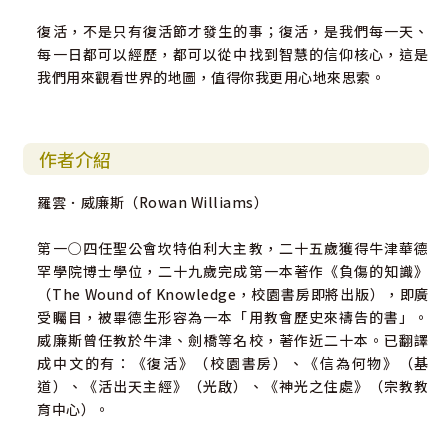
復活，不是只有復活節才發生的事；復活，是我們每一天、
每一日都可以經歷，都可以從中找到智慧的信仰核心，這是
我們用來觀看世界的地圖，值得你我更用心地來思索。
作者介紹
羅雲．威廉斯（Rowan Williams）
第一○四任聖公會坎特伯利大主教，二十五歲獲得牛津華德
罕學院博士學位，二十九歲完成第一本著作《負傷的知識》
（The Wound of Knowledge，校園書房即將出版），即廣
受矚目，被畢德生形容為一本「用教會歷史來禱告的書」。
威廉斯曾任教於牛津、劍橋等名校，著作近二十本。已翻譯
成中文的有：《復活》（校園書房）、《信為何物》（基
道）、《活出天主經》（光啟）、《神光之住處》（宗教教
育中心）。