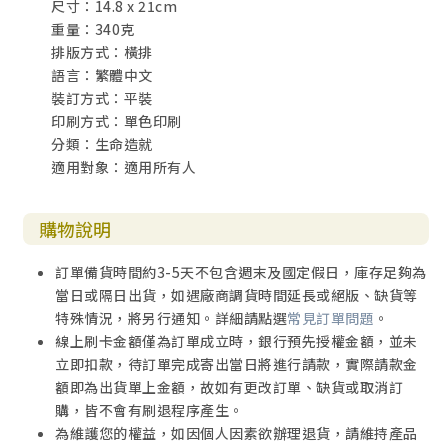
尺寸：14.8 x 21cm
重量：340克
排版方式：橫排
語言：繁體中文
裝訂方式：平裝
印刷方式：單色印刷
分類：生命造就
適用對象：適用所有人
購物說明
訂單備貨時間約3-5天不包含週末及國定假日，庫存足夠為
當日或隔日出貨，如遇廠商調貨時間延長或絕版、缺貨等
特殊情況，將另行通知。詳細請點選
常見訂單問題
。
線上刷卡金額僅為訂單成立時，銀行預先授權金額，並未
立即扣款，待訂單完成寄出當日將進行請款，實際請款金
額即為出貨單上金額，故如有更改訂單、缺貨或取消訂
購，皆不會有刷退程序產生。
為維護您的權益，如因個人因素欲辦理退貨，請維持產品