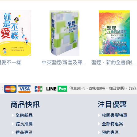
是愛不一樣
中英聖經(新普及譯...
聖經．新約全書(附...
式：
傳真刷卡、虛擬轉帳、郵政劃撥、超商
商品快訊
注目優惠
全館新品
校園書饗特惠
館長推薦
全部特惠案
禮品專區
預約專區