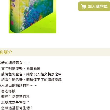
加入購物車
容簡介
嶄新的讀經體會……
‧文句明快流暢，易讀易懂
‧感情色彩豐富，讓您投入經文情景之中
‧語言生動活潑，體驗停不了的讀經樂趣
深入淺出的輔讀材料……
‧書卷導讀
‧聖經生活智慧百科
‧怎樣成為基督徒？
‧怎樣過基督徒生活？