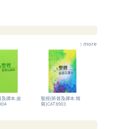
more
普及譯本.皮
聖經(新普及譯本.精
904
裝)CAT8903