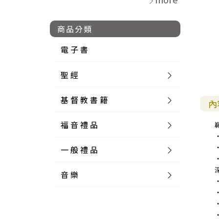
商品分類
電 子 書
聖 經
基 督 教 書 籍
新 舊 約 聖 經
內
福 音 禮 品
簡 體 聖 經
聖 經 論 叢
和 合 本
一 般 禮 品
英 文 聖 經
神 學 類
福 音 飾 品 配 件
和 合 本 標 點
參 考 書 工 具 書
音 樂
外 文 聖 經
實 踐 神 學
福 音 家 飾 用 品
一 般 卡 片
新 標 點 和 合 本
K J V
摩 西 五 經
系 統 神 學
福 音 項 鍊
讀 經 法
中 外 文 聖 經
教 會 歷 史
福 音 生 活 雜 貨
一 般 文 具
詩 本 樂 譜
和 合 本 修 訂 版
E S V
歷 史 書
神 、 創 造
宣 教 差 傳
福 音 耳 環 / 耳 夾
福 音 桌 飾 品
萬 用 卡
釋 經 法
創 世 記