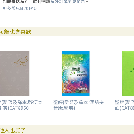
如需寄送海外，歡迎閱讀
海外訂購常見問題
。
更多常見問題FAQ
可能也會喜歡
(新普及譯本.輕便本.
聖經(新普及譯本.漢語拼
聖經(新
.灰)CAT8950
音版.精裝)
面)CAT8
他人也買了