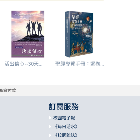
活出信心--30天...
聖經導覽手冊：逐卷...
取貨付款
訂閱服務
校園電子報
《每日活水》
《校園雜誌》