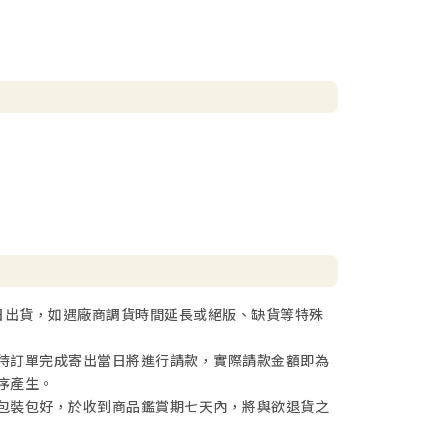
日出貨，如遇廠商調貨時間延長或絕版、缺貨等特殊
待訂單完成寄出當日將進行請款，實際請款金額即為
序產生。
包裝包好，於收到商品鑑賞期七天內，將與欲退貨之