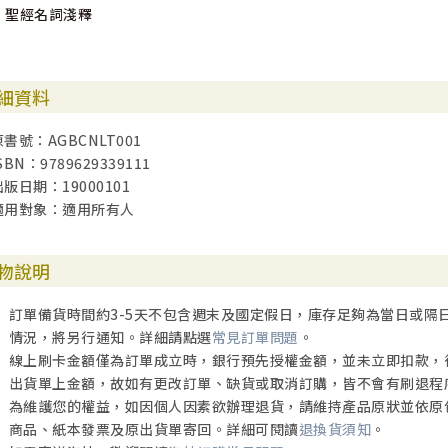
‧聖經名詞淺釋
細資料
原書號：AGBCNLT001
SBN：9789629339111
出版日期：19000101
適用對象：適用所有人
物說明
訂單備貨時間約3-5天不包含週末及國定假日，庫存足夠為當日或隔
情況，將另行通知。詳細請點選
常見訂單問題
。
線上刷卡金額僅為訂單成立時，銀行預先授權金額，並未立即扣款，
出貨單上金額，故如有更改訂單、缺貨或取消訂購，皆不會有刷退程
為維護您的權益，如因個人因素欲辦理退貨，請維持產品原狀並依原
商品、紙本發票及原出貨單寄回。詳細可閱讀
退換貨須知
。