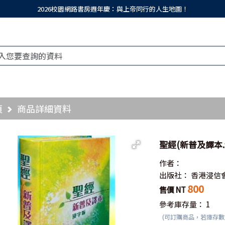
2026校園網路書房週年慶：與上帝同行的人生地圖！
頁
商品詳細資料
聖經(新普及譯本.浸
作者：
出版社：
香港浸信
800
售價 NT
參考庫存量：
1
(可訂購商品，若庫存