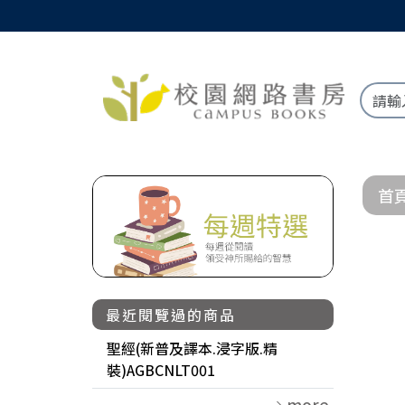
首
最近閱覽過的商品
聖經(新普及譯本.浸字版.精
裝)AGBCNLT001
more