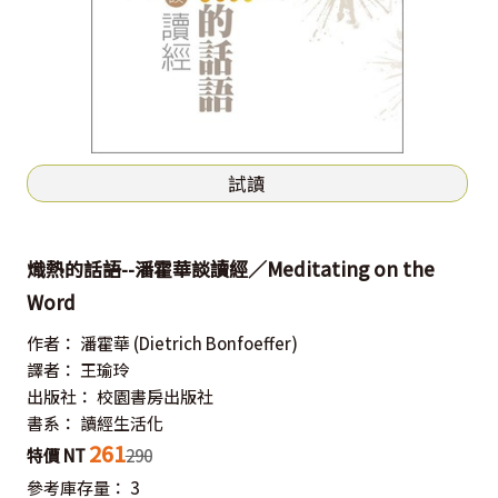
試讀
熾熱的話語--潘霍華談讀經／Meditating on the
Word
作者：
潘霍華
(Dietrich Bonfoeffer)
譯者：
王瑜玲
出版社：
校園書房出版社
書系：
讀經生活化
261
特價 NT
290
參考庫存量：
3