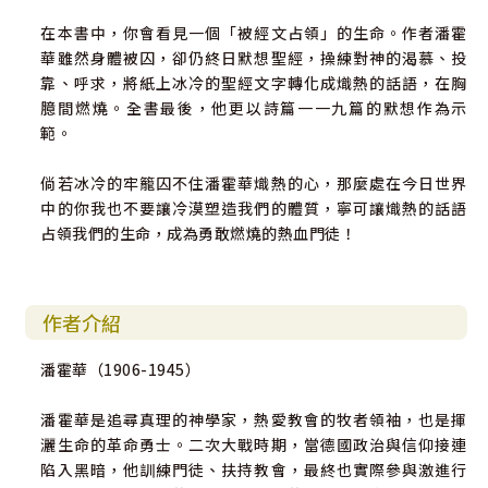
在本書中，你會看見一個「被經文占領」的生命。作者潘霍
華雖然身體被囚，卻仍終日默想聖經，操練對神的渴慕、投
靠、呼求，將紙上冰冷的聖經文字轉化成熾熱的話語，在胸
臆間燃燒。全書最後，他更以詩篇一一九篇的默想作為示
範。
倘若冰冷的牢籠囚不住潘霍華熾熱的心，那麼處在今日世界
中的你我也不要讓冷漠塑造我們的體質，寧可讓熾熱的話語
占領我們的生命，成為勇敢燃燒的熱血門徒！
作者介紹
潘霍華（1906-1945）
潘霍華是追尋真理的神學家，熱愛教會的牧者領袖，也是揮
灑生命的革命勇士。二次大戰時期，當德國政治與信仰接連
陷入黑暗，他訓練門徒、扶持教會，最終也實際參與激進行