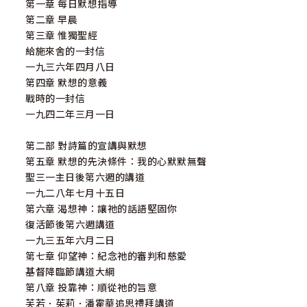
第一章 每日默想指導
第二章 早晨
第三章 惟獨聖經
給施來舍的一封信
一九三六年四月八日
第四章 默想的意義
戰時的一封信
一九四二年三月一日
第二部 對詩篇的宣講與默想
第五章 默想的先決條件：我的心默默無聲
聖三一主日後第六週的講道
一九二八年七月十五日
第六章 渴想神：讓祂的話語堅固你
復活節後第六週講道
一九三五年六月二日
第七章 仰望神：紀念祂的審判和慈愛
基督降臨節講道大綱
第八章 投靠神：順從祂的旨意
芙若．茱莉．潘霍華追思禮拜講道