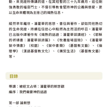
動，來見證所傳講的道。在其短暫的三十九年歲月，這位剛
強勇敢的福音鬥士，不僅引導教會堅持神的公義與慈愛，更
以生命來體現為主捨己的熾熱信息。
縱然早年離世，潘霍華的思想、書信與著作，卻如同他熱切
的生命見證，持續在信徒心中點燃為主而活的呼召。潘霍華
已出版中譯著作有《熾熱的話語：潘霍華談讀經》、《耶穌
的祈禱書：潘霍華談詩篇》、《牧養是場冒險》、《潘霍華
獄中情書》（校園）、《獄中書簡》（基督教文藝）、《倫
理學》（漢語基督教文化）、《團契生活》（基督教文藝）
等。
目錄
導讀：被經文占領：潘霍華的默想觀
編序：我們需要神的話語
第一部 論默想