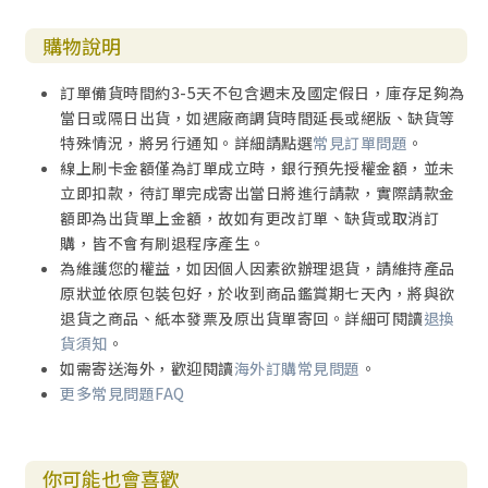
購物說明
訂單備貨時間約3-5天不包含週末及國定假日，庫存足夠為
當日或隔日出貨，如遇廠商調貨時間延長或絕版、缺貨等
特殊情況，將另行通知。詳細請點選
常見訂單問題
。
線上刷卡金額僅為訂單成立時，銀行預先授權金額，並未
立即扣款，待訂單完成寄出當日將進行請款，實際請款金
額即為出貨單上金額，故如有更改訂單、缺貨或取消訂
購，皆不會有刷退程序產生。
為維護您的權益，如因個人因素欲辦理退貨，請維持產品
原狀並依原包裝包好，於收到商品鑑賞期七天內，將與欲
退貨之商品、紙本發票及原出貨單寄回。詳細可閱讀
退換
貨須知
。
如需寄送海外，歡迎閱讀
海外訂購常見問題
。
更多常見問題FAQ
你可能也會喜歡