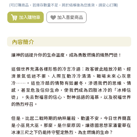
(可訂購商品，若庫存數量不足，將於結帳後為您進貨，請安心訂購)
加入購物車
加入喜愛商品
內容簡介
讓神的話提升你的生命溫度，成為勇敢燃燒的熾熱門徒！
這個世界充滿各樣形態的冷言冷語：政客彼此暗放冷箭、經
濟景氣低迷不振、人際互動冷冷清清、職場未來心灰意
冷……。這些冷酷的情勢有如嚴冬，滲透我們的思維、情
感，甚至危及信仰生命，使我們成為四肢冰冷的「冰棒信
徒」，失去對福音的信心、對神話語的渴慕，以及祝福世界
的熱烈呼召。
但是，比起二戰時期的納粹屠殺、動盪不安，今日世界簡直
是小巫見大巫。那麼，是什麼原因，讓德國思想家潘霍華在
冰凍三尺之下仍能持守堅定熱烈、為主燃燒的生命？