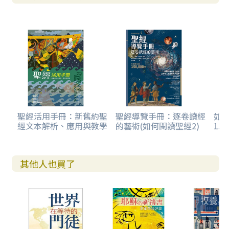
聖經活用手冊：新舊約聖
聖經導覽手冊：逐卷讀經
如
經文本解析、應用與教學
的藝術(如何閱讀聖經2)
13
其他人也買了