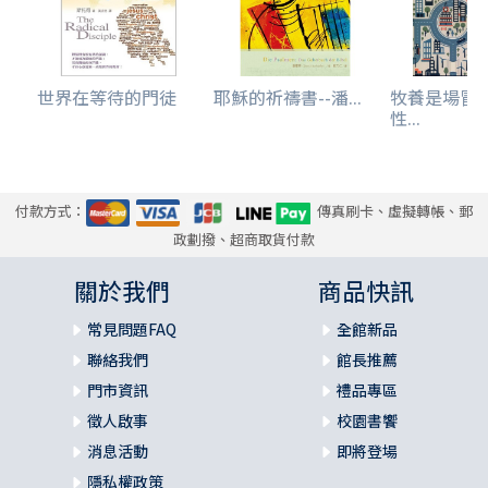
世界在等待的門徒
耶穌的祈禱書--潘...
牧養是場冒
性...
付款方式：
傳真刷卡、虛擬轉帳、郵
政劃撥、超商取貨付款
關於我們
商品快訊
常見問題FAQ
全館新品
聯絡我們
館長推薦
門市資訊
禮品專區
徵人啟事
校園書饗
消息活動
即將登場
隱私權政策