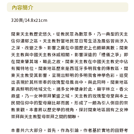
內容簡介
320頁/14.8x21cm
閩東天主教歷史悠久，從教民眾為數眾多，乃一典型的天主
信仰濃郁之區。天主教對當地民眾日常生活及風俗習尚涉入
之深、改變之多、影響之廣在中國歷史上也頗顯異數；閩東
天主教與中國天主教休戚相關，影響深遠的「禮儀之爭」即
在閩東肇其端，職此之故，閩東天主教在中國天主教史中佔
有獨特地位。閩東地區歷來是西班牙多明我會的傳教區，閩
東天主教受其影響，呈現出鮮明的多明我會神學色彩，這突
出表現於其所崇奉的玫瑰聖母風尚中。與此同時，閩東地區
素具鮮明的地域文化，諸多女神棲身於此，廟宇林立，香火
鼎盛，乃一女神崇拜繁盛之域。天主教的玫瑰聖母堂與本土
民間信仰中的聖母廟比鄰而居，形成了一頗為引人側目的宗
教景觀。本書將以歷史學的視角，探討閩東地區固有之女神
崇拜與天主教聖母崇拜之間的關聯。
本書共六大部分。首先，作為引論，作者基於實地的田野考