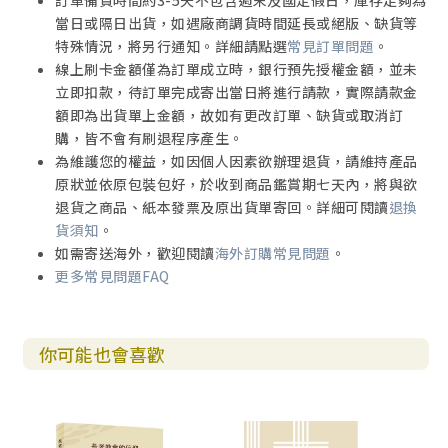
訂單備貨時間約3-5天不包含週末及國定假日，庫存足夠為
當日或隔日出貨，如遇廠商調貨時間延長或絕版、缺貨等
特殊情況，將另行通知。詳細請點選
常見訂單問題
。
線上刷卡金額僅為訂單成立時，銀行預先授權金額，並未
立即扣款，待訂單完成寄出當日將進行請款，實際請款金
額即為出貨單上金額，故如有更改訂單、缺貨或取消訂
購，皆不會有刷退程序產生。
為維護您的權益，如因個人因素欲辦理退貨，請維持產品
原狀並依原包裝包好，於收到商品鑑賞期七天內，將與欲
退貨之商品、紙本發票及原出貨單寄回。詳細可閱讀
退換
貨須知
。
如需寄送海外，歡迎閱讀
海外訂購常見問題
。
更多常見問題FAQ
你可能也會喜歡