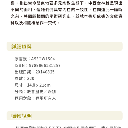
察，指出當今閩東地區多元宗教生態下，中西女神雖呈現出
不同的面相，但她們仍具有內在的一致性。在闡述此一論斷
之前，將回顧相關的學術研究史，並就本書所依據的文獻資
料以及相關概念作一交代。
詳細資料
原書號：A53TW1504
ISBN：9789866131257
出版日期：20140825
頁數：320
尺寸：14.8 x 21cm
分類：教會歷史／派別
適用對象：適用所有人
購物說明