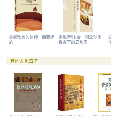
長老教會的信仰：簡要導
靈風牽引-合一與全球化
這是
論
視野下的五旬宗
信
其他人也買了