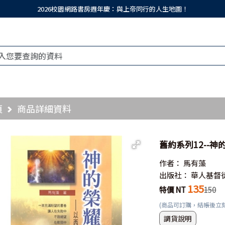
2026校園網路書房週年慶：與上帝同行的人生地圖！
頁
商品詳細資料
舊約系列12--
作者：
馬有藻
出版社：
華人基督
135
特價 NT
150
(商品可訂購，結帳後立
調貨說明