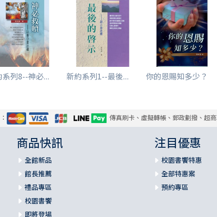
系列8--神必...
新約系列1--最後...
你的恩賜知多少？
式：
傳真刷卡、虛擬轉帳、郵政劃撥、超商
商品快訊
注目優惠
全館新品
校園書饗特惠
館長推薦
全部特惠案
禮品專區
預約專區
校園書饗
即將登場