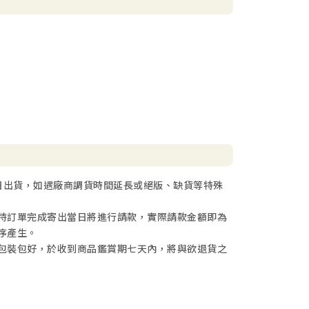
日出貨，如遇廠商調貨時間延長或絕版、缺貨等特殊
待訂單完成寄出當日將進行請款，實際請款金額即為
序產生。
包裝包好，於收到商品鑑賞期七天內，將與欲退貨之