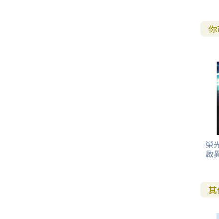
其 他 中 外 文 聖 經
新 約 歷 史 書
青 少 年
靈 恩
研 經 材 料
詩 、 散 文
福 音 包 裝 用 品
聖 經 故 事
約 拿 書
約 翰 福 音
加 拉 太 書
雅 各 書
啟 示 錄
信 徒 神 學
福 音 明 信 片 . 書 籤
你
成 人
教 育
兒 童 教 材
劇 本 遊 戲
福 音 文 具 雜 貨
聖 經 神 學
彌 迦 書
以 弗 所 書
彼 得 前 書
使 徒 行 傳
靈 界
福 音 季 節 卡
職 業
文 字 工 作
青 少 年 教 材
兒 童 故 事 C D
偽 經 次 經
那 鴻 書
腓 立 比 書
彼 得 後 書
福 音 小 禮 卡
特 殊 問 題
小 組 教 會
幼 稚 教 材
畫 冊
哈 巴 谷 書
歌 羅 西 書
約 翰 壹 、 貳 、 參 書
其 他 福 音 卡 片
生 活 教 導
成 人 教 材
西 番 雅 書
帖 撒 羅 尼 迦 前 後
猶 大 書
主 日 學 教 材
哈 該 書
提 摩 太 前 後
榮
啟
歸 納 法 研 經
撒 迦 利 亞 書
提 多 書
紙 品
瑪 拉 基 書
腓 利 門 書
其
教 牧 書 信