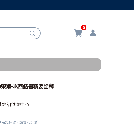
0
神的榮耀-以西結書精要詮釋
徒培訓供應中心
刻為您進貨，請安心訂購)