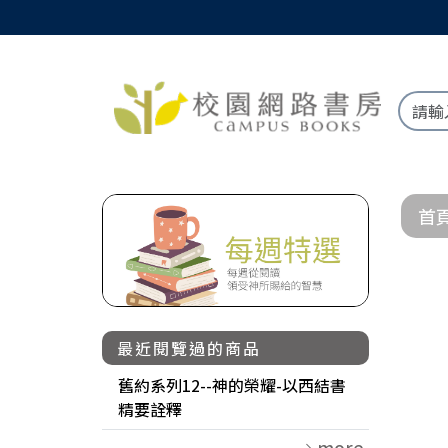
首
最近閱覽過的商品
舊約系列12--神的榮耀-以西結書
精要詮釋
more