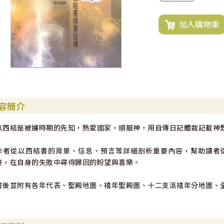
加入購物車
容簡介
以西結是被擄時期的先知，熱愛國家，順服神，用自傳日記體裁記載神
作者從以西結書的背景、信息、預言等詳細剖析重要內容，幫助讀者
許，在自身的失敗中尋得歸回的盼望與喜樂。
書後並附有各年代表、聖殿地圖、禧年聖殿圖、十二支派禧年分地圖、