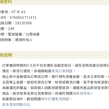
細資料
原書號：07-R-43
SBN：9789862771471
出版日期：19120308
頁數：144
分類：聖經論叢／以西結書
適用對象：適用所有人
物說明
訂單備貨時間約3-5天不包含週末及國定假日，庫存足夠為當日或隔
情況，將另行通知。詳細請點選
常見訂單問題
。
線上刷卡金額僅為訂單成立時，銀行預先授權金額，並未立即扣款，
出貨單上金額，故如有更改訂單、缺貨或取消訂購，皆不會有刷退程
為維護您的權益，如因個人因素欲辦理退貨，請維持產品原狀並依原
商品、紙本發票及原出貨單寄回。詳細可閱讀
退換貨須知
。
如需寄送海外，歡迎閱讀
海外訂購常見問題
。
更多常見問題FAQ