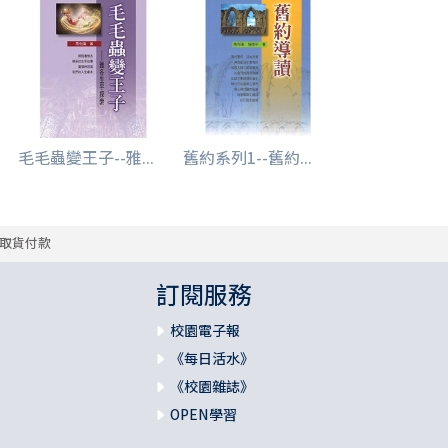
毛毛蟲變王子--雅...
舊約系列1--舊約...
取貨付款
訂閱服務
校園電子報
《每日活水》
《校園雜誌》
OPEN學習