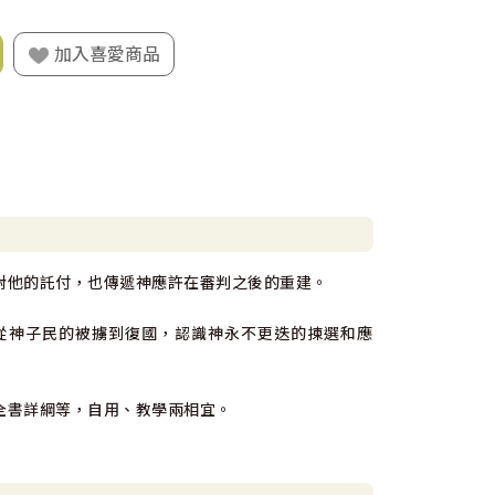
加入喜愛商品
對他的託付，也傳遞神應許在審判之後的重建。
從神子民的被擄到復國，認識神永不更迭的揀選和應
全書詳綱等，自用、教學兩相宜。