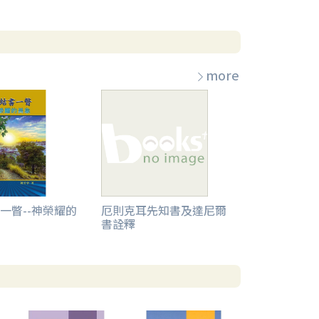
more
一瞥--神榮耀的
厄則克耳先知書及達尼爾
書詮釋