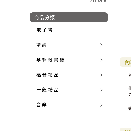
商品分類
電 子 書
聖 經
基 督 教 書 籍
新 舊 約 聖 經
內
福 音 禮 品
簡 體 聖 經
聖 經 論 叢
和 合 本
一 般 禮 品
英 文 聖 經
神 學 類
福 音 飾 品 配 件
和 合 本 標 點
參 考 書 工 具 書
音 樂
外 文 聖 經
實 踐 神 學
福 音 家 飾 用 品
一 般 卡 片
新 標 點 和 合 本
K J V
摩 西 五 經
系 統 神 學
福 音 項 鍊
讀 經 法
中 外 文 聖 經
教 會 歷 史
福 音 生 活 雜 貨
一 般 文 具
詩 本 樂 譜
和 合 本 修 訂 版
E S V
歷 史 書
神 、 創 造
宣 教 差 傳
福 音 耳 環 / 耳 夾
福 音 桌 飾 品
萬 用 卡
釋 經 法
創 世 記