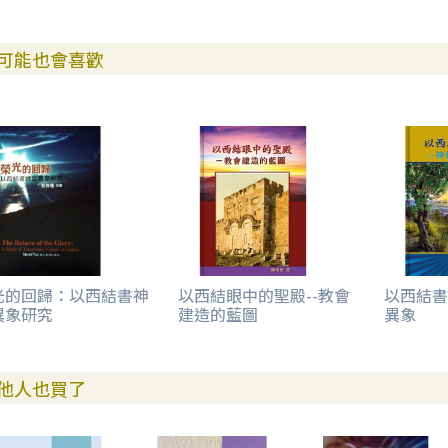
可能也會喜歡
光的回歸：以西結書神
以西結眼中的聖殿--教會
以西結書
異象研究
建造的藍圖
異象
他人也買了