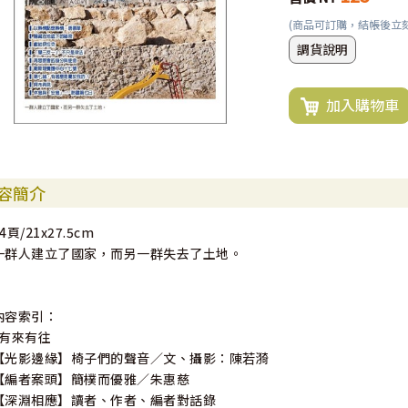
(商品可訂購，結帳後立
調貨說明
加入購物車
容簡介
4頁/21x27.5cm
一群人建立了國家，而另一群失去了土地。
內容索引：
*有來有往
【光影邊緣】椅子們的聲音／文、攝影：陳若漪
【編者案頭】簡樸而優雅／朱惠慈
【深淵相應】讀者、作者、編者對話錄