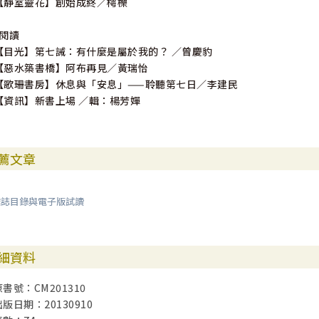
【靜室靈花】創始成終／樗櫟
*閱讀
【目光】第七誡：有什麼是屬於我的？ ／曾慶豹
【惡水築書橋】阿布再見／黃瑞怡
【歌珊書房】休息與「安息」——聆聽第七日／李建民
【資訊】新書上場 ／輯：楊芳嬋
薦文章
雜誌目錄與電子版試讀
細資料
原書號：CM201310
出版日期：20130910