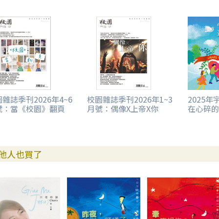
雜誌季刊2026年4~6
校園雜誌季刊2026年1~3
2025年
號：當《校園》翻頁
月號：偶像X上帝X你
在心碎的
他人也買了