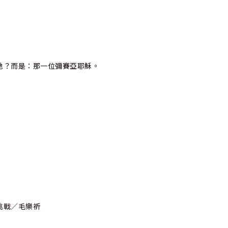
地？而是：那一位彌賽亞耶穌。
挑戰／毛樂祈