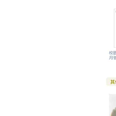
校園
月
其