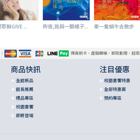
耶穌GIVE ...
昨夜,我與一顆橘子...
牽一隻蝸牛去散步
式：
傳真刷卡、虛擬轉帳、郵政劃撥、超商
商品快訊
注目優惠
全館新品
校園書饗特惠
館長推薦
全部特惠案
禮品專區
預約專區
校園書饗
即將登場