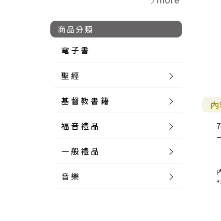
商品分類
電 子 書
聖 經
基 督 教 書 籍
新 舊 約 聖 經
內
福 音 禮 品
簡 體 聖 經
聖 經 論 叢
和 合 本
7
一 般 禮 品
英 文 聖 經
神 學 類
福 音 飾 品 配 件
和 合 本 標 點
參 考 書 工 具 書
音 樂
外 文 聖 經
實 踐 神 學
福 音 家 飾 用 品
一 般 卡 片
新 標 點 和 合 本
K J V
摩 西 五 經
系 統 神 學
福 音 項 鍊
讀 經 法
中 外 文 聖 經
教 會 歷 史
福 音 生 活 雜 貨
一 般 文 具
詩 本 樂 譜
和 合 本 修 訂 版
E S V
歷 史 書
神 、 創 造
宣 教 差 傳
福 音 耳 環 / 耳 夾
福 音 桌 飾 品
萬 用 卡
釋 經 法
創 世 記