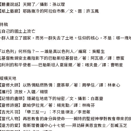
【聽畫說話】天開了／攝影：孫以理
【紙上藝廊】耶路撒冷的阿拉伯市集／文、圖：許玉鳳
*特稿
在自己的國土上流亡
一群人建立了國家，而另一群失去了土地。信仰的核心，不是：哪一塊
「以色列」何所指？— —誰是真以色列人／編寫 ：吳鯤生
在基督教錫安主義陰影下的巴勒斯坦基督徒／著：阿瓦德／譯：懋蜜
加利利的和平使者——巴勒斯坦人夏庫爾／著：喀夫曼／譯：曹明星
*縱橫天地
【靈修大師】以熱情點燃熱情：唐慕華／著：周學信／譯：林聿心
【攜行】流放，入疆／楊懷
【記憶的盡頭】隱藏在地底下的祕密／文、攝影：白嘉靈
【靈修詩選】獻給伊拉克／著：楊克勤／譯：林梅芬
【吉光片羽】「舉三反一」：不只是律法／李思敬
【當代人物】再思教會的身分與使命──賴特的聖經神學對教會帶來的
【遠方的愛】衛斯理養護中心十七號——拜訪蘇美恩宣教士／彭臧玉芝