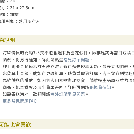
頁數：74
寸：21 x 27.5cm
分類：雜誌
適用對象：適用所有人
物說明
訂單備貨時間約3-5天不包含週末及國定假日，庫存足夠為當日或隔
情況，將另行通知。詳細請點選
常見訂單問題
。
線上刷卡金額僅為訂單成立時，銀行預先授權金額，並未立即扣款，
出貨單上金額，故如有更改訂單、缺貨或取消訂購，皆不會有刷退程
為維護您的權益，如因個人因素欲辦理退貨，請維持產品原狀並依原
商品、紙本發票及原出貨單寄回。詳細可閱讀
退換貨須知
。
如需寄送海外，歡迎閱讀
海外訂購常見問題
。
更多常見問題FAQ
可能也會喜歡