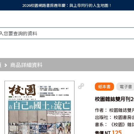
2026校園網路書房週年慶：與上帝同行的人生地圖！
頁
商品詳細資料
紙本書
電子書
校園雜誌雙月刊20
作者：
校園雜誌雙
出版社：
校園書房
書系：
《校園》雜
125
售價 NT