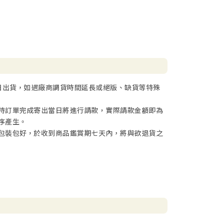
日出貨，如遇廠商調貨時間延長或絕版、缺貨等特殊
待訂單完成寄出當日將進行請款，實際請款金額即為
序產生。
包裝包好，於收到商品鑑賞期七天內，將與欲退貨之