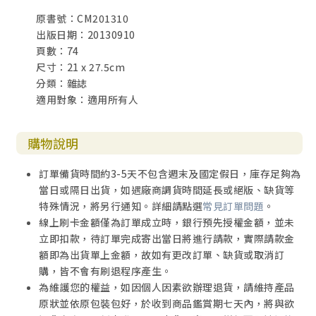
原書號：CM201310
出版日期：20130910
頁數：74
尺寸：21 x 27.5cm
分類：雜誌
適用對象：適用所有人
購物說明
訂單備貨時間約3-5天不包含週末及國定假日，庫存足夠為
當日或隔日出貨，如遇廠商調貨時間延長或絕版、缺貨等
特殊情況，將另行通知。詳細請點選
常見訂單問題
。
線上刷卡金額僅為訂單成立時，銀行預先授權金額，並未
立即扣款，待訂單完成寄出當日將進行請款，實際請款金
額即為出貨單上金額，故如有更改訂單、缺貨或取消訂
購，皆不會有刷退程序產生。
為維護您的權益，如因個人因素欲辦理退貨，請維持產品
原狀並依原包裝包好，於收到商品鑑賞期七天內，將與欲