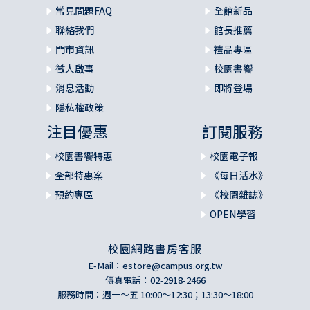
常見問題FAQ
全館新品
聯絡我們
館長推薦
門市資訊
禮品專區
徵人啟事
校園書饗
消息活動
即將登場
隱私權政策
注目優惠
訂閱服務
校園書饗特惠
校園電子報
全部特惠案
《每日活水》
預約專區
《校園雜誌》
OPEN學習
校園網路書房客服
E-Mail：
estore@campus.org.tw
傳真電話：02-2918-2466
服務時間：週一～五 10:00～12:30；13:30～18:00