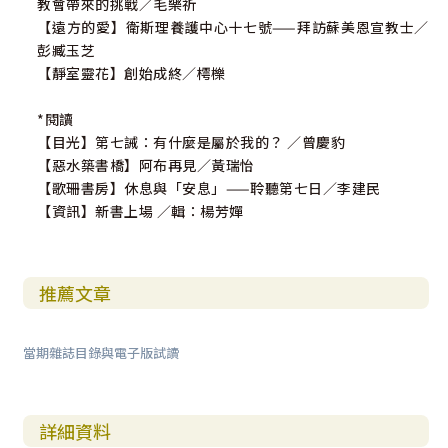
教會帶來的挑戰／毛樂祈
【遠方的愛】衛斯理養護中心十七號——拜訪蘇美恩宣教士／
彭臧玉芝
【靜室靈花】創始成終／樗櫟
*閱讀
【目光】第七誡：有什麼是屬於我的？ ／曾慶豹
【惡水築書橋】阿布再見／黃瑞怡
【歌珊書房】休息與「安息」——聆聽第七日／李建民
【資訊】新書上場 ／輯：楊芳嬋
推薦文章
當期雜誌目錄與電子版試讀
詳細資料