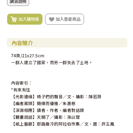
調貨說明
加入購物車
加入喜愛商品
內容簡介
74頁/21x27.5cm
一群人建立了國家，而另一群失去了土地。
內容索引：
*有來有往
【光影邊緣】椅子們的聲音／文、攝影：陳若漪
【編者案頭】簡樸而優雅／朱惠慈
【深淵相應】讀者、作者、編者對話錄
【聽畫說話】天開了／攝影：孫以理
【紙上藝廊】耶路撒冷的阿拉伯市集／文、圖：許玉鳳