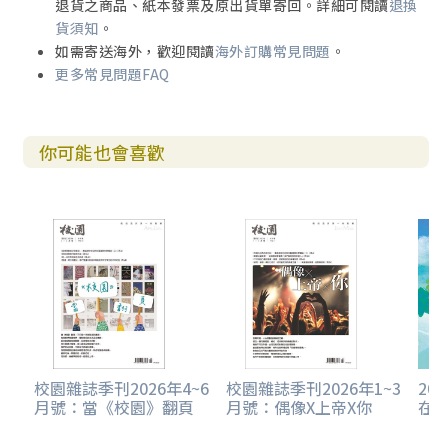
退貨之商品、紙本發票及原出貨單寄回。詳細可閱讀
退換
貨須知
。
如需寄送海外，歡迎閱讀
海外訂購常見問題
。
更多常見問題FAQ
你可能也會喜歡
校園雜誌季刊2026年4~6
校園雜誌季刊2026年1~3
20
月號：當《校園》翻頁
月號：偶像X上帝X你
在