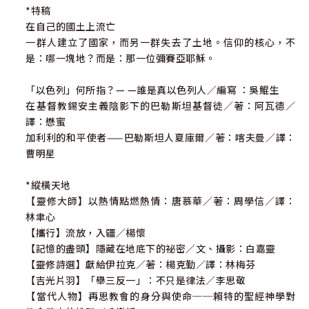
*特稿
在自己的國土上流亡
一群人建立了國家，而另一群失去了土地。信仰的核心，不
是：哪一塊地？而是：那一位彌賽亞耶穌。
「以色列」何所指？— —誰是真以色列人／編寫 ：吳鯤生
在基督教錫安主義陰影下的巴勒斯坦基督徒／著：阿瓦德／
譯：懋蜜
加利利的和平使者——巴勒斯坦人夏庫爾／著：喀夫曼／譯：
曹明星
*縱橫天地
【靈修大師】以熱情點燃熱情：唐慕華／著：周學信／譯：
林聿心
【攜行】流放，入疆／楊懷
【記憶的盡頭】隱藏在地底下的祕密／文、攝影：白嘉靈
【靈修詩選】獻給伊拉克／著：楊克勤／譯：林梅芬
【吉光片羽】「舉三反一」：不只是律法／李思敬
【當代人物】再思教會的身分與使命──賴特的聖經神學對