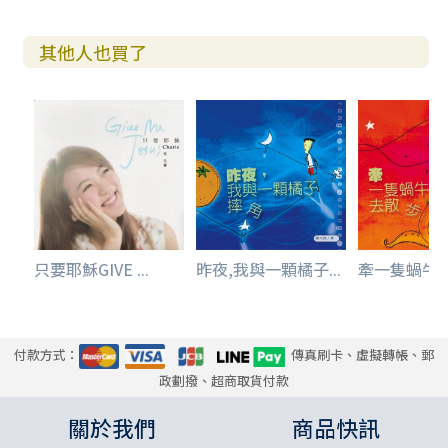
其他人也買了
只要耶穌GIVE ...
昨夜,我與一顆橘子...
牽一隻蝸牛
付款方式：
傳真刷卡、虛擬轉帳、郵
政劃撥、超商取貨付款
關於我們
商品快訊