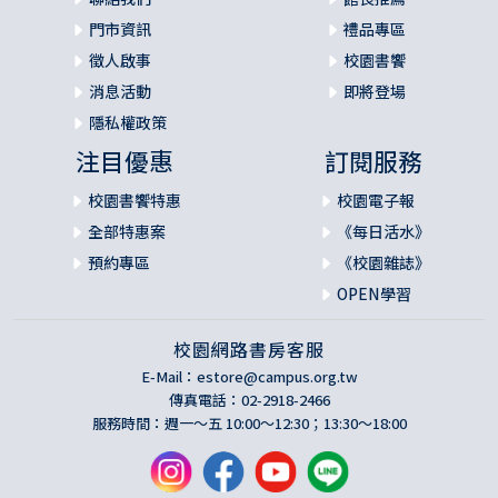
門市資訊
禮品專區
徵人啟事
校園書饗
消息活動
即將登場
隱私權政策
注目優惠
訂閱服務
校園書饗特惠
校園電子報
全部特惠案
《每日活水》
預約專區
《校園雜誌》
OPEN學習
校園網路書房客服
E-Mail：
estore@campus.org.tw
傳真電話：02-2918-2466
服務時間：週一～五 10:00～12:30；13:30～18:00