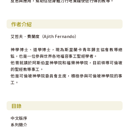
反思與應用，幫助信徒身體力行地實踐使徒行傳的教導。
作者介紹
艾哲夫．費蘭度（Ajith Fernando）
神學博士、道學博士，現為斯里蘭卡青年歸主協會教導總
監，也是一位參與世界各地福音事工聖經學者。
他曾就讀於阿斯伯里神學院和福樂神學院，目前領導可倫坡
的聖經教導事工。
他是可倫坡神學院委員會主席，積極參與可倫坡神學院的事
工。
目錄
中文版序
系列簡介