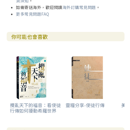
貨須知
。
如需寄送海外，歡迎閱讀
海外訂購常見問題
。
更多常見問題FAQ
你可能也會喜歡
攪亂天下的福音：看使徒
靈糧分享-使徒行傳
美感
行傳如何擾動希羅世界