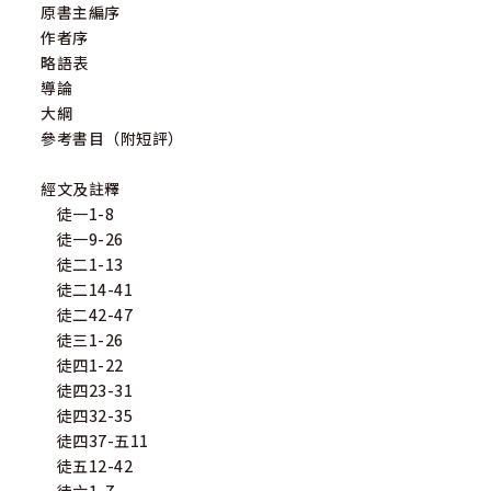
原書主編序
作者序
略語表
導論
大綱
參考書目（附短評）
經文及註釋
徒一1-8
徒一9-26
徒二1-13
徒二14-41
徒二42-47
徒三1-26
徒四1-22
徒四23-31
徒四32-35
徒四37-五11
徒五12-42