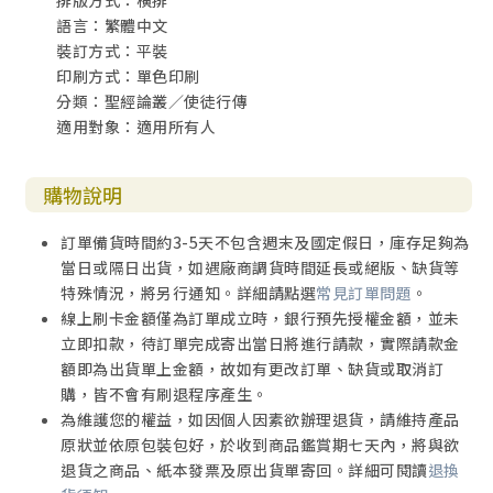
排版方式：橫排
語言：繁體中文
裝訂方式：平裝
印刷方式：單色印刷
分類：聖經論叢／使徒行傳
適用對象：適用所有人
購物說明
訂單備貨時間約3-5天不包含週末及國定假日，庫存足夠為
當日或隔日出貨，如遇廠商調貨時間延長或絕版、缺貨等
特殊情況，將另行通知。詳細請點選
常見訂單問題
。
線上刷卡金額僅為訂單成立時，銀行預先授權金額，並未
立即扣款，待訂單完成寄出當日將進行請款，實際請款金
額即為出貨單上金額，故如有更改訂單、缺貨或取消訂
購，皆不會有刷退程序產生。
為維護您的權益，如因個人因素欲辦理退貨，請維持產品
原狀並依原包裝包好，於收到商品鑑賞期七天內，將與欲
退貨之商品、紙本發票及原出貨單寄回。詳細可閱讀
退換