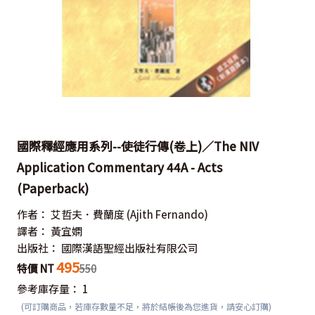
國際釋經應用系列--使徒行傳(卷上)／The NIV
Application Commentary 44A - Acts
(Paperback)
作者：
艾哲夫．費蘭度
(Ajith Fernando)
譯者：
黃宜嫻
出版社：
國際漢語聖經出版社有限公司
495
特價 NT
550
參考庫存量：
1
(可訂購商品，若庫存數量不足，將於結帳後為您進貨，請安心訂購)