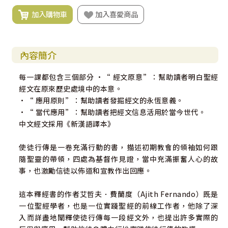
加入購物車
加入喜愛商品
內容簡介
每一課都包含三個部分 •“ 經文原意”：幫助讀者明白聖經
經文在原來歷史處境中的本意。
•“ 應用原則”：幫助讀者發掘經文的永恆意義。
•“ 當代應用”：幫助讀者把經文信息活用於當今世代。
中文經文採用《新漢語譯本》
使徒行傳是一卷充滿行動的書，描述初期教會的領袖如何跟
隨聖靈的帶領，四處為基督作見證，當中充滿振奮人心的故
事，也激勵信徒以佈道和宣教作出回應。
這本釋經書的作者艾哲夫．費蘭度（Ajith Fernando）既是
一位聖經學者，也是一位實踐聖經的前線工作者，他除了深
入而詳盡地闡釋使徒行傳每一段經文外，也提出許多實際的