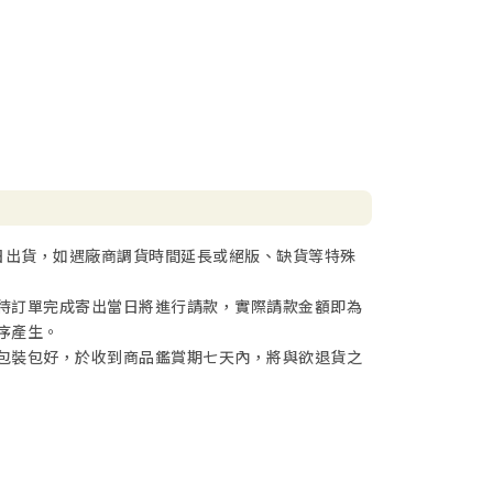
日出貨，如遇廠商調貨時間延長或絕版、缺貨等特殊
待訂單完成寄出當日將進行請款，實際請款金額即為
序產生。
包裝包好，於收到商品鑑賞期七天內，將與欲退貨之