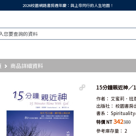
2026校園網路書房週年慶：與上帝同行的人生地圖！
頁
商品詳細資料
15分鐘親近神／15 M
作者：
艾蜜莉．班
出版社：
校園書房
書系：
Spiritual
342
特價 NT
380
參考庫存量：
2