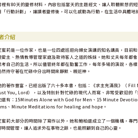
書裡有80天的靈修材料，內容包括當天的主題經文、讓人聆聽默想的
日「行動計劃」，讓讀者靈修後，可以化感動為行動，在生活中具體地
者介紹
艾蜜莉是一位作家，也是一位四處巡迴向婦女演講的知名講員，目前和
虔愛主、熱情教導管理家庭及款待客人之道的姊妹。她和丈夫每年都會
思考自己的生活。所以儘管終年都在勤奮工作，每年多場的演說，各樣
仍然持守著在忙碌中分出時間來靜默、親近神。
她的著作豐富，已經出版了六十多本書，包括：《求主充滿我》（ Fill My C
rust You, Lord），以及特別針對忙碌的現代人而寫、非常受歡
還有：15Minutes Alone with God for Men、15 Minute Devotions
ms、Minute Meditations for healing and hope。
艾蜜莉大部分的時間除了寫作以外，她和鮑柏還成立了一個機構，專門
好時間管理，讓人追求外在事物之餘，也能照顧到自己的心靈。