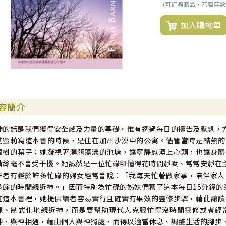
(可訂購商品，若庫存
加入購物車
容簡介
神的話是我們獲得安全感及力量的基礎。惟有透過每日的禱告及默想，
艾蜜莉寫這本書的時候，是住在加州沙漠中的公寓。儘管當時是酷熱的
櫚樹的葉子；她凝視著漣漪蕩漾的池塘，讓寧靜感湧上心頭，也讓身體
情絲毫不會受干擾。她誠然是一位忙碌卻懂得花時間靜默、常常安靜在
作者有鑑於許多忙碌的婦女經常會說：「我每天忙著做家事，陪伴家人
多餘的時間親近神。」因而特別為忙碌的姊妹們寫了這本每日15分鐘的
在這本書裡，她提供讀者容易實行且確實有果效的靈修步驟，藉此讓讀
課、制式化地親近神，而是要幫助現代人克服忙得沒時間靈修或者經
神、與神相遇，藉由個人與神獨處，而得以適當休息、調整生活的腳步