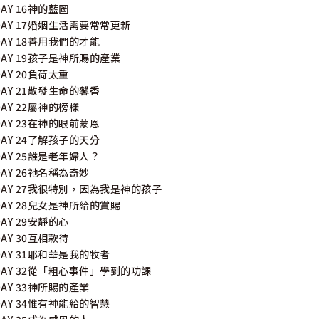
DAY 16神的藍圖
DAY 17婚姻生活需要常常更新
DAY 18善用我們的才能
DAY 19孩子是神所賜的產業
DAY 20負荷太重
DAY 21散發生命的馨香
DAY 22屬神的榜樣
DAY 23在神的眼前蒙恩
DAY 24了解孩子的天分
DAY 25誰是老年婦人？
DAY 26祂名稱為奇妙
DAY 27我很特別，因為我是神的孩子
DAY 28兒女是神所給的賞賜
DAY 29安靜的心
DAY 30互相款待
DAY 31耶和華是我的牧者
DAY 32從「粗心事件」學到的功課
DAY 33神所賜的產業
DAY 34惟有神能給的智慧