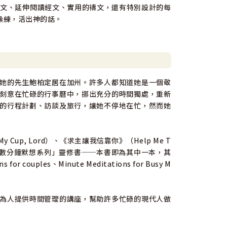
短文、延伸閱讀經文、實用的禱文，還有特別設計的每
操練，活出神的話。
她的先生鮑柏定居在加州。許多人都知道她是一個敬
刻意在忙碌的行事曆中，挪出充分的時間獨處，重新
的行程計劃、訪談及旅行，讓她不停地在忙，然而她
up, Lord）、《求主讓我信靠你》（Help Me T
迎的「數分鐘默想系列」靈修書──本書即為其中一本，其
 for couples、Minute Meditations for Busy M
為人提供時間管理的講座，幫助許多忙碌的現代人做