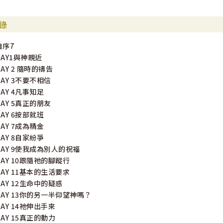
錄
自序7
DAY1與神親近
DAY 2 隨時的禱告
DAY 3不要不相信
DAY 4凡事知足
DAY 5真正的朋友
DAY 6按部就班
DAY 7成為精金
DAY 8自家紛爭
DAY 9使我成為別人的祝福
DAY 10跟隨祂的腳蹤行
DAY 11基本的生活要求
DAY 12生命中的疑惑
DAY 13你的另一半仰望神嗎？
DAY 14祂伸出手來
DAY 15真正的動力