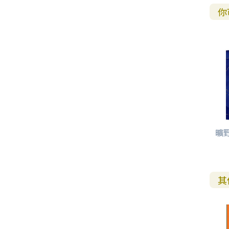
你
曠
其