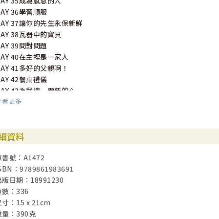
DAY 35成為感恩的人
DAY 36學習順服
DAY 37讓你的先生永保新鮮
DAY 38瓦器中的寶貝
DAY 39問對問題
DAY 40在主裡是一家人
DAY 41多好的父親啊！
DAY 42餐桌禮儀
DAY 43為我造一顆新的心
看更多
DAY 44委身於主及你的配偶
DAY 45女性的特質
DAY 46蒙福的女人
細資料
DAY 47小小豆形軟糖
DAY 48聖誕節的真諦
原書號：A1472
DAY 49二人合而為一
SBN：9789861983691
DAY 50三種愛
出版日期：18991230
DAY 51認識基督的愛
頁數：336
DAY 52敬重你的丈夫
寸：15 x 21cm
DAY 53你的罪不會在永恆的紀錄中
重量：390克
DAY 54愛是恆久忍耐又有恩慈