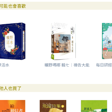
DAY 74謙卑是屬神的美德
可能也會喜歡
DAY 75從混亂到滿足
DAY 76用心的款待
DAY 77上帝的計劃
DAY 78女人的氣質
DAY 79立定心志去做
DAY 80你很特別
附註
野活水
曠野嗎哪 輯七：禱告大能
每日研經
他人也買了