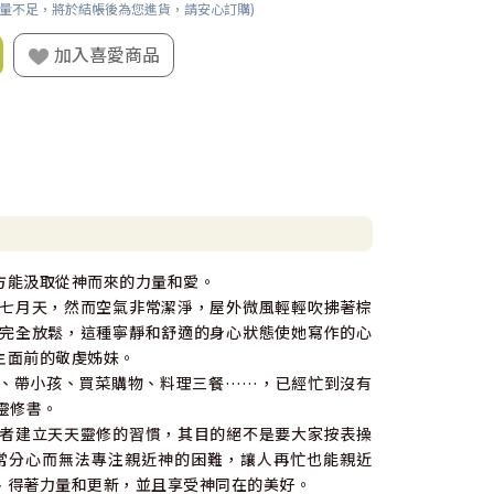
數量不足，將於結帳後為您進貨，請安心訂購)
加入喜愛商品
方能汲取從神而來的力量和愛。
七月天，然而空氣非常潔淨，屋外微風輕輕吹拂著棕
完全放鬆，這種寧靜和舒適的身心狀態使她寫作的心
主面前的敬虔姊妹。
、帶小孩、買菜購物、料理三餐……，已經忙到沒有
靈修書。
者建立天天靈修的習慣，其目的絕不是要大家按表操
常分心而無法專注親近神的困難，讓人再忙也能親近
、得著力量和更新，並且享受神同在的美好。