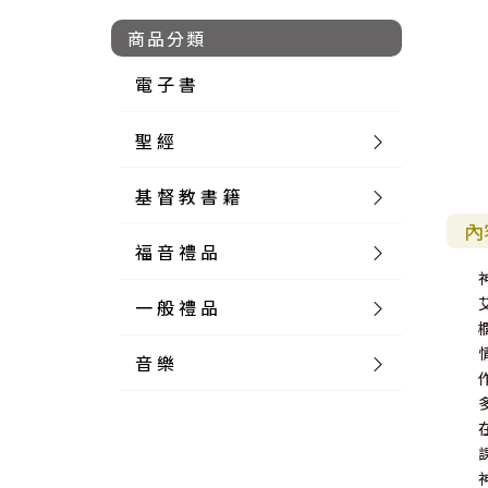
商品分類
電 子 書
聖 經
基 督 教 書 籍
新 舊 約 聖 經
內
福 音 禮 品
簡 體 聖 經
聖 經 論 叢
和 合 本
一 般 禮 品
英 文 聖 經
神 學 類
福 音 飾 品 配 件
和 合 本 標 點
參 考 書 工 具 書
音 樂
外 文 聖 經
實 踐 神 學
福 音 家 飾 用 品
一 般 卡 片
新 標 點 和 合 本
K J V
摩 西 五 經
系 統 神 學
福 音 項 鍊
讀 經 法
中 外 文 聖 經
教 會 歷 史
福 音 生 活 雜 貨
一 般 文 具
詩 本 樂 譜
和 合 本 修 訂 版
E S V
歷 史 書
神 、 創 造
宣 教 差 傳
福 音 耳 環 / 耳 夾
福 音 桌 飾 品
萬 用 卡
釋 經 法
創 世 記
註 釋 本 聖 經
生 命 造 就
福 音 食 器 廚 房
食 器 廚 房
C D
現 代 中 文 譯 本
G N B
和 合 本 / N I V
舊 約 註 釋
基 督
社 會 參 與
歷 史
福 音 手 環 / 手 鍊
福 音 布 軸 掛 畫
福 音 服 飾 布 品
貼 紙
日 記 . 筆 記
音 樂 叢 書
聖 經 概 論
出 埃 及 記
約 書 亞 記