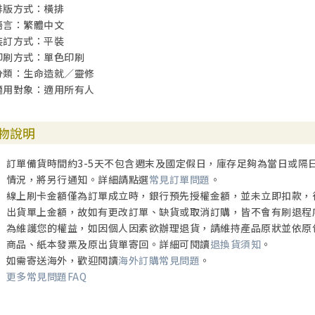
排版方式：橫排
DAY 55成為丈夫的朋友
語言：繁體中文
DAY 56如何吸引妳的另一半
裝訂方式：平裝
DAY 57關於最重要的決定
印刷方式：單色印刷
DAY 58值得被愛
分類：生命造就／靈修
DAY 59馬大、馬利亞和我
適用對象：適用所有人
DAY 60一生尋求神的智慧
DAY 61花園長椅上的回憶
DAY 62勒住舌頭
物說明
DAY 63才德的婦人
DAY 64不要驚恐
訂單備貨時間約3-5天不包含週末及國定假日，庫存足夠為當日或隔
DAY 65住在神的帳幕中
情況，將另行通知。詳細請點選
常見訂單問題
。
DAY 66地震的啟示
線上刷卡金額僅為訂單成立時，銀行預先授權金額，並未立即扣款，
DAY 67相信神對你的愛
出貨單上金額，故如有更改訂單、缺貨或取消訂購，皆不會有刷退程
DAY 68不以福音為恥
為維護您的權益，如因個人因素欲辦理退貨，請維持產品原狀並依原
DAY 69宣告神的力量和大能
商品、紙本發票及原出貨單寄回。詳細可閱讀
退換貨須知
。
DAY 70更新與剛強
如需寄送海外，歡迎閱讀
海外訂購常見問題
。
DAY 71靜默
更多常見問題FAQ
DAY 72你愛我嗎？
DAY 73被拒絕的痛苦