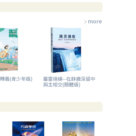
more
釋義(青少年版)
屬靈操練--在靜廣深留中
與主相交(簡體版)