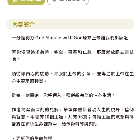
內容簡介
一分鐘得力 One Minute with God原來上帝離我們那麼近
若你渴望追求美善、完全、事奉和仁慈，那麼就放膽去嘗試
吧。
順從你內心的感動，降服於上帝的引領， 並專注於上帝在生
命中帶來的轉變。
從這一刻開始，你將邁入一種嶄新完全的信心生活。
作者簡潔而深刻的見解，帶領你重新發現人生的視野、信仰
與智慧。本書有10個主題，共有98篇；每篇主題的默想與禱
告將在這些生命課題中，給予你引導與幫助：
‧更新你的生命旅程