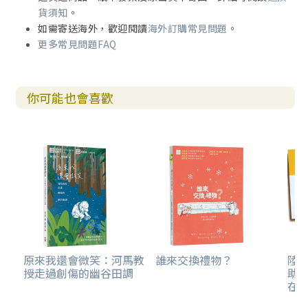
貨須知
。
如需寄送海外，歡迎閱讀
海外訂購常見問題
。
更多常見問題FAQ
你可能也會喜歡
原來我還會微笑：河馬教
誰來交換禮物？
陸
授走過創傷的幽谷田調
助
在