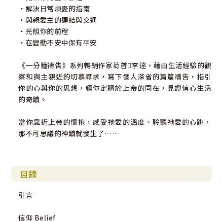
‧解決日常煩憂的指南
‧與親愛主的連結與交通
‧光照你的前程
‧在變動不安中保有平安
《一分鐘禱告》系列暢銷作家荷普李達，藉由生活經驗的觀
察和與主親近的切慕尋求，寫下發人深省的篇篇禱告，指引
你的心與你的思想，領你定睛於上帝的同在，見證信心生活
的奇蹟。
當你靠近上帝的懷抱，感受祂愛的溫度、聆聽祂愛的心跳，
那不可思議的神蹟就發生了……
目錄
引言
信仰 Belief