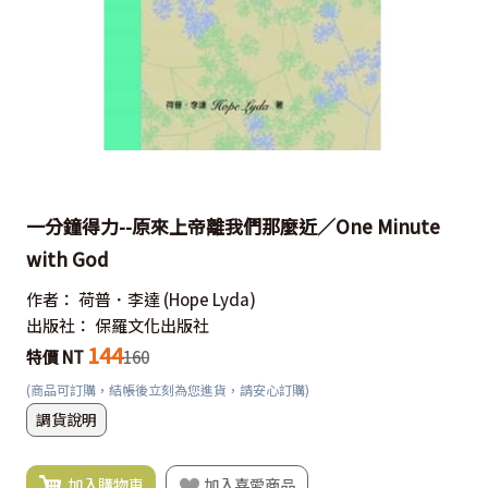
一分鐘得力--原來上帝離我們那麼近／One Minute
with God
作者：
荷普．李達
(Hope Lyda)
出版社：
保羅文化出版社
144
特價 NT
160
(商品可訂購，結帳後立刻為您進貨，請安心訂購)
調貨說明
加入購物車
加入喜愛商品