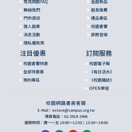
常見問題FAQ
全館新品
聯絡我們
館長推薦
門市資訊
禮品專區
徵人啟事
校園書饗
消息活動
即將登場
隱私權政策
注目優惠
訂閱服務
校園書饗特惠
校園電子報
全部特惠案
《每日活水》
預約專區
《校園雜誌》
OPEN學習
校園網路書房客服
E-Mail：
estore@campus.org.tw
傳真電話：02-2918-2466
服務時間：週一～五 10:00～12:30；13:30～18:00