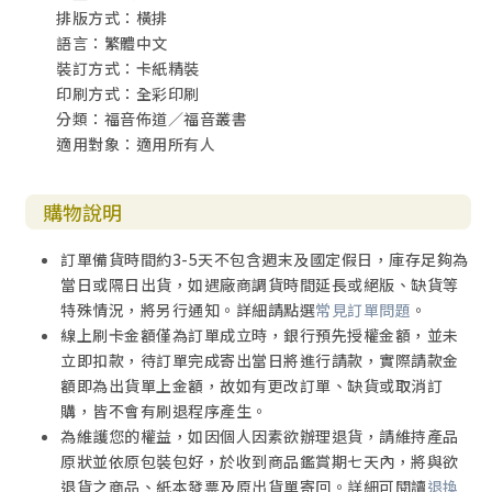
排版方式：橫排
語言：繁體中文
裝訂方式：卡紙精裝
印刷方式：全彩印刷
分類：福音佈道／福音叢書
適用對象：適用所有人
購物說明
訂單備貨時間約3-5天不包含週末及國定假日，庫存足夠為
當日或隔日出貨，如遇廠商調貨時間延長或絕版、缺貨等
特殊情況，將另行通知。詳細請點選
常見訂單問題
。
線上刷卡金額僅為訂單成立時，銀行預先授權金額，並未
立即扣款，待訂單完成寄出當日將進行請款，實際請款金
額即為出貨單上金額，故如有更改訂單、缺貨或取消訂
購，皆不會有刷退程序產生。
為維護您的權益，如因個人因素欲辦理退貨，請維持產品
原狀並依原包裝包好，於收到商品鑑賞期七天內，將與欲
退貨之商品、紙本發票及原出貨單寄回。詳細可閱讀
退換