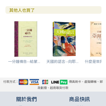
其他人也買了
一分鐘禱告--給蒙...
天國的語言--向耶...
什麼是崇拜的音
付款方式：
傳真刷卡、虛擬轉帳、郵
政劃撥、超商取貨付款
關於我們
商品快訊