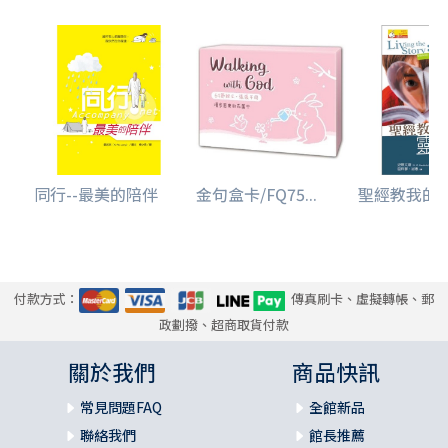
同行--最美的陪伴
金句盒卡/FQ75...
聖經教我的
付款方式：
傳真刷卡、虛擬轉帳、郵
政劃撥、超商取貨付款
關於我們
商品快訊
常見問題FAQ
全館新品
聯絡我們
館長推薦