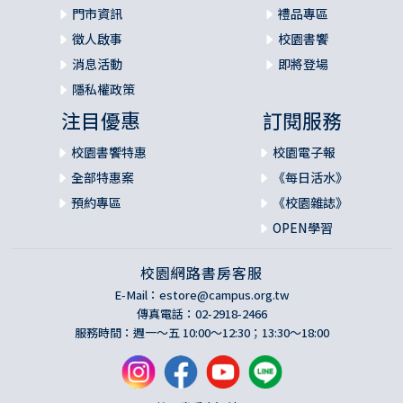
門市資訊
禮品專區
徵人啟事
校園書饗
消息活動
即將登場
隱私權政策
注目優惠
訂閱服務
校園書饗特惠
校園電子報
全部特惠案
《每日活水》
預約專區
《校園雜誌》
OPEN學習
校園網路書房客服
E-Mail：
estore@campus.org.tw
傳真電話：02-2918-2466
服務時間：週一～五 10:00～12:30；13:30～18:00