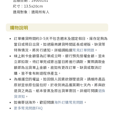
出版日期：19000101
尺寸：13.5x20cm
適用對象：適用所有人
購物說明
訂單備貨時間約3-5天不包含週末及國定假日，庫存足夠為
當日或隔日出貨，如遇廠商調貨時間延長或絕版、缺貨等
特殊情況，將另行通知。詳細請點選
常見訂單問題
。
線上刷卡金額僅為訂單成立時，銀行預先授權金額，並未
立即扣款，待訂單完成寄出當日將進行請款，實際請款金
額即為出貨單上金額，故如有更改訂單、缺貨或取消訂
購，皆不會有刷退程序產生。
為維護您的權益，如因個人因素欲辦理退貨，請維持產品
原狀並依原包裝包好，於收到商品鑑賞期七天內，將與欲
退貨之商品、紙本發票及原出貨單寄回。詳細可閱讀
退換
貨須知
。
如需寄送海外，歡迎閱讀
海外訂購常見問題
。
更多常見問題FAQ