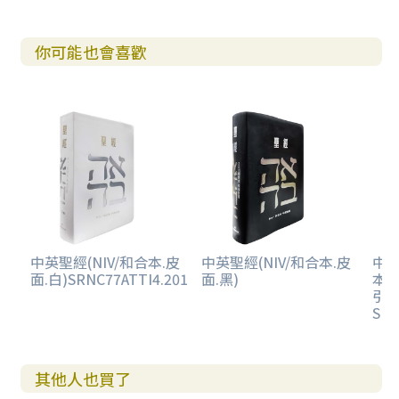
你可能也會喜歡
中英聖經(NIV/和合本.皮
中英聖經(NIV/和合本.皮
中英
面.白)SRNC77ATTI4.201
面.黑)
本/
引.
SRN
其他人也買了