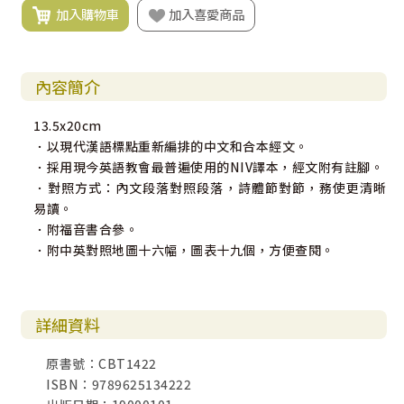
加入購物車
加入喜愛商品
內容簡介
13.5x20cm
．以現代漢語標點重新編排的中文和合本經文。
．採用現今英語教會最普遍使用的NIV譯本，經文附有註腳。
．對照方式：內文段落對照段落，詩體節對節，務使更清晰
易讀。
．附福音書合參。
．附中英對照地圖十六幅，圖表十九個，方便查閱。
詳細資料
原書號：CBT1422
ISBN：9789625134222