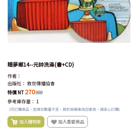
睡夢鄉14--元帥洗澡(書+CD)
作者：
出版社：
救世傳播協會
270
特價 NT
300
參考庫存量：
1
(可訂購商品，若庫存數量不足，將於結帳後為您進貨，請安心訂購)
加入購物車
加入喜愛商品