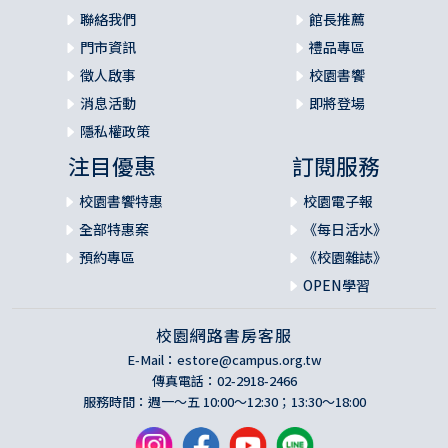
聯絡我們
館長推薦
門市資訊
禮品專區
徵人啟事
校園書饗
消息活動
即將登場
隱私權政策
注目優惠
訂閱服務
校園書饗特惠
校園電子報
全部特惠案
《每日活水》
預約專區
《校園雜誌》
OPEN學習
校園網路書房客服
E-Mail：
estore@campus.org.tw
傳真電話：02-2918-2466
服務時間：週一～五 10:00～12:30；13:30～18:00