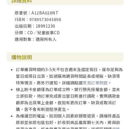
詳細資料
原書號：A12BA028NT
ISBN：9789573043898
出版日期：18991230
分類：CD／兒童故事CD
適用對象：適用所有人
購物說明
訂單備貨時間約3-5天不包含週末及國定假日，庫存足夠為
當日或隔日出貨，如遇廠商調貨時間延長或絕版、缺貨等
特殊情況，將另行通知。詳細請點選
常見訂單問題
。
線上刷卡金額僅為訂單成立時，銀行預先授權金額，並未
立即扣款，待訂單完成寄出當日將進行請款，實際請款金
額即為出貨單上金額，故如有更改訂單、缺貨或取消訂
購，皆不會有刷退程序產生。
為維護您的權益，如因個人因素欲辦理退貨，請維持產品
原狀並依原包裝包好，於收到商品鑑賞期七天內，將與欲