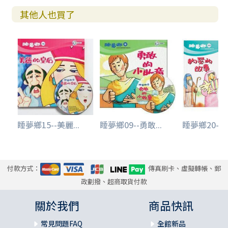
其他人也買了
睡夢鄉15--美麗...
睡夢鄉09--勇敢...
睡夢鄉20--約
付款方式：
傳真刷卡、虛擬轉帳、郵
政劃撥、超商取貨付款
關於我們
商品快訊
常見問題FAQ
全館新品