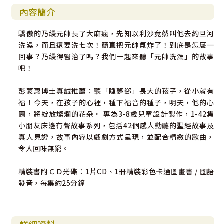
內容簡介
驕傲的乃縵元帥長了大麻瘋，先知以利沙竟然叫他去約旦河
洗澡，而且還要洗七次！簡直把元帥氣炸了！到底是怎麼一
回事？乃縵得醫治了嗎？我們一起來聽「元帥洗澡」的故事
吧！
彭蒙惠博士真誠推薦：聽「睡夢鄉」長大的孩子，從小就有
福！今天，在孩子的心裡，種下福音的種子，明天，他的心
園，將綻放燦爛的花朵。 專為3-8歲兒童設計製作，1-42集
小朋友床邊有聲故事系列，包括42個感人動聽的聖經故事及
真人見證，故事內容以戲劇方式呈現，並配合精緻的歌曲，
令人回味無窮。
精裝書附ＣＤ光碟：1片CD、1冊精裝彩色卡通圖畫書 / 國語
發音，每集約25分鐘