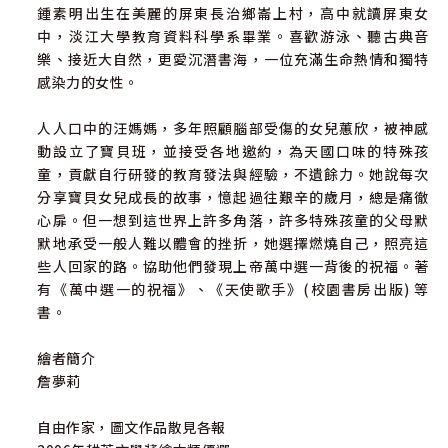
鍾素明出生在美麗的屏東長治鄉崙上村，高中就讀屏東女
中，淡江大學教育資料科學系畢業。喜歡游泳、聽古典音
樂、接近大自然，更愛沉潛書海，一位充滿生命熱情和獨特
感染力的女性。
人人口中的汪媽媽，多年照顧腦部受傷的女兒蕙欣，被神感
動設立了寶貝班，並接受各地邀約，為天國口味的特殊孩
童，貢獻自行研發的教育發法與經驗，不遺餘力。她說每次
分享寶貝女兒成長的故事，憶起過往艱辛的歲月，總是痛徹
心扉。但一想到這世界上許多角落，許多特殊孩童的父母默
默地承受一般人難以體會的挫折，她選擇燃燒自己，照亮這
些人回家的路。協助他們發現上帝萬中選一背後的祝福。著
有《萬中選一的祝福》、《天使歌手》(校園書房出版) 等
書。
繪者簡介
詹夢莉
自由作家，圖文作品散見各報