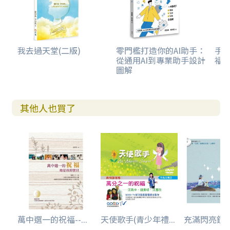
我去過天堂(二版)
零門檻打造你的AI助手：
手到
從通用AI到專業助手設計
福
圖解
其他人也買了
萬中選一的祝福--...
天使歌手(青少年禮...
充滿閃亮鑽