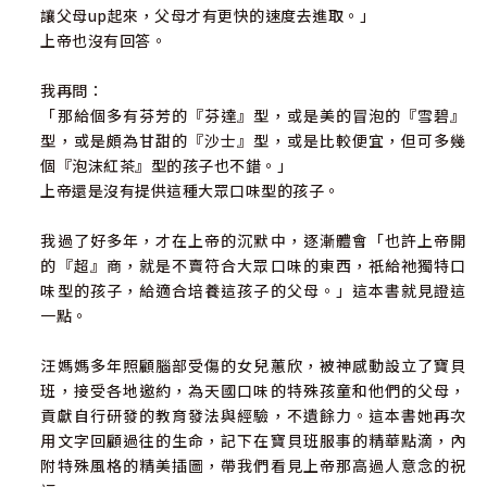
讓父母up起來，父母才有更快的速度去進取。」
上帝也沒有回答。
我再問：
「那給個多有芬芳的『芬達』型，或是美的冒泡的『雪碧』
型，或是頗為甘甜的『沙士』型，或是比較便宜，但可多幾
個『泡沫紅茶』型的孩子也不錯。」
上帝還是沒有提供這種大眾口味型的孩子。
我過了好多年，才在上帝的沉默中，逐漸體會「也許上帝開
的『超』商，就是不賣符合大眾口味的東西，祇給祂獨特口
味型的孩子，給適合培養這孩子的父母。」這本書就見證這
一點。
汪媽媽多年照顧腦部受傷的女兒蕙欣，被神感動設立了寶貝
班，接受各地邀約，為天國口味的特殊孩童和他們的父母，
貢獻自行研發的教育發法與經驗，不遺餘力。這本書她再次
用文字回顧過往的生命，記下在寶貝班服事的精華點滴，內
附特殊風格的精美插圖，帶我們看見上帝那高過人意念的祝