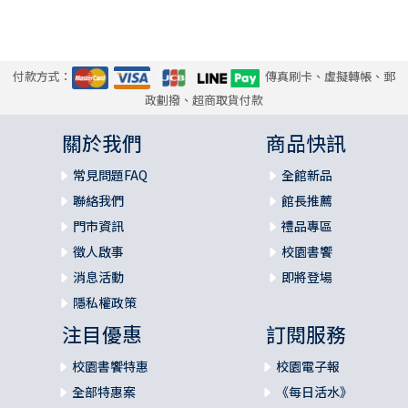
付款方式：
傳真刷卡、虛擬轉帳、郵
政劃撥、超商取貨付款
關於我們
商品快訊
常見問題FAQ
全館新品
聯絡我們
館長推薦
門市資訊
禮品專區
徵人啟事
校園書饗
消息活動
即將登場
隱私權政策
注目優惠
訂閱服務
校園書饗特惠
校園電子報
全部特惠案
《每日活水》