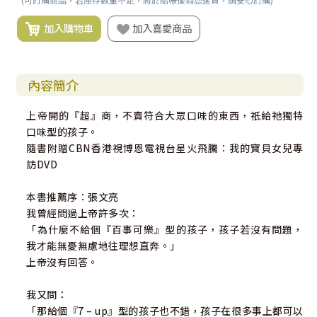
加入購物車
加入喜愛商品
內容簡介
上帝開的『超』商，不賣符合大眾口味的東西，祇給祂獨特
口味型的孩子。
隨書附贈CBN香港視博恩電視台星火飛騰：我的寶貝女兒專
訪DVD
本書推薦序：張文亮
我曾經問過上帝許多次：
「為什麼不給個『百事可樂』型的孩子，孩子若沒有問題，
我才能無憂無慮地往理想直奔。」
上帝沒有回答。
我又問：
「那給個『7 – up』型的孩子也不錯，孩子在很多事上都可以