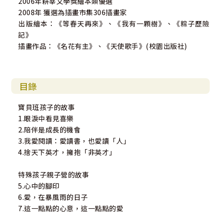
2006年耕莘文學獎繪本類優選
2008年 獲選為插畫市集306插畫家
出版繪本：《等春天再來》、《我有一顆樹》、《粽子歷險
記》
插畫作品：《名花有主》、《天使歌手》(校園出版社)
目錄
寶貝班孩子的故事
1.眼淚中看見喜樂
2.陪伴是成長的機會
3.我愛閱讀：愛讀書，也愛讀「人」
4.捨天下英才，擁抱「非英才」
特殊孩子親子營的故事
5.心中的腳印
6.愛，在暴風雨的日子
7.這一點點的心意，這一點點的愛