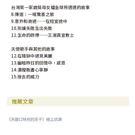
台灣第一家庭獎母女檔全球飛透透的故事
8.傳道：一場驚喜之旅
9.意外和奇遇──在短宣途中
10.別讓失敗生出失敗
11.生命的師傅──王淑真宣教士
天使歌手與其他的故事
12.在殘缺中遇見美麗
13.幽暗昨日的回憶中，感恩
14.濃煙散盡心寧靜
15.捨去的威力
推薦文章
《天國口味兒的孩子》線上試讀