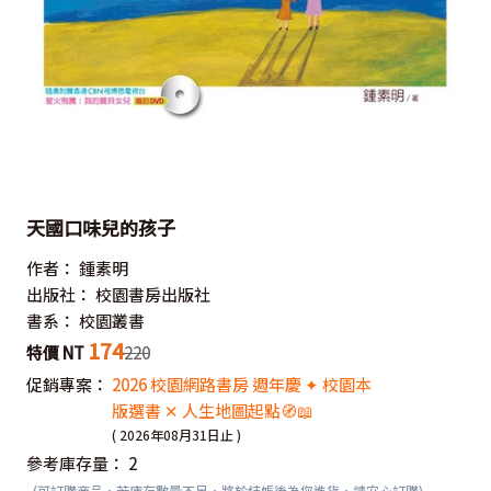
天國口味兒的孩子
作者：
鍾素明
出版社：
校園書房出版社
書系：
校園叢書
174
特價 NT
220
促銷專案：
2026 校園網路書房 週年慶 ✦ 校園本
版選書 ✕ 人生地圖起點🧭📖
( 2026年08月31日止 )
參考庫存量：
2
(可訂購商品，若庫存數量不足，將於結帳後為您進貨，請安心訂購)