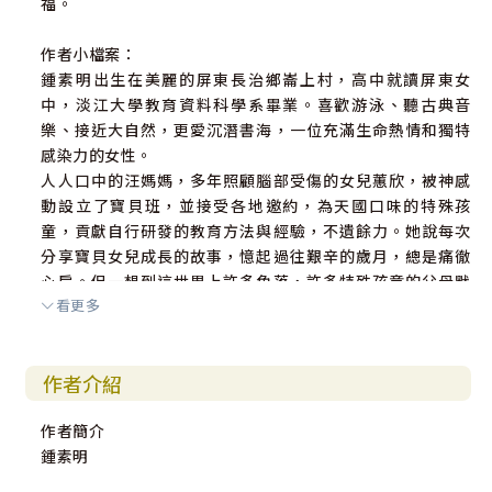
福。
作者小檔案：
鍾素明出生在美麗的屏東長治鄉崙上村，高中就讀屏東女
中，淡江大學教育資料科學系畢業。喜歡游泳、聽古典音
樂、接近大自然，更愛沉潛書海，一位充滿生命熱情和獨特
感染力的女性。
人人口中的汪媽媽，多年照顧腦部受傷的女兒蕙欣，被神感
動設立了寶貝班，並接受各地邀約，為天國口味的特殊孩
童，貢獻自行研發的教育方法與經驗，不遺餘力。她說每次
分享寶貝女兒成長的故事，憶起過往艱辛的歲月，總是痛徹
心扉。但一想到這世界上許多角落，許多特殊孩童的父母默
看更多
默地承受一般人難以體會的挫折，她選擇燃燒自己，照亮這
些人回家的路。協助他們發現上帝萬中選一背後的祝福。
著有《萬中選一的祝福》、《天使歌手》(校園書房出版) 等
作者介紹
書。
作者簡介
鍾素明