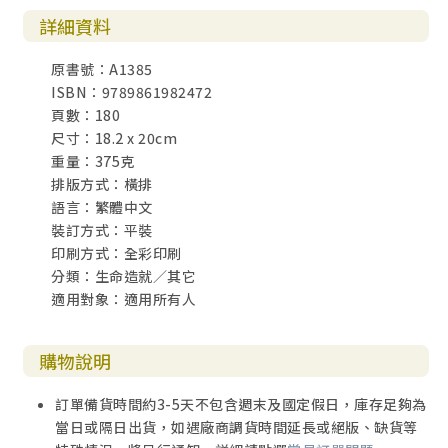
詳細資料
原書號：A1385
ISBN：9789861982472
頁數：180
尺寸：18.2 x 20cm
重量：375克
排版方式：橫排
語言：繁體中文
裝訂方式：平裝
印刷方式：全彩印刷
分類：生命造就／其它
適用對象：適用所有人
購物說明
訂單備貨時間約3-5天不包含週末及國定假日，庫存足夠為
當日或隔日出貨，如遇廠商調貨時間延長或絕版、缺貨等