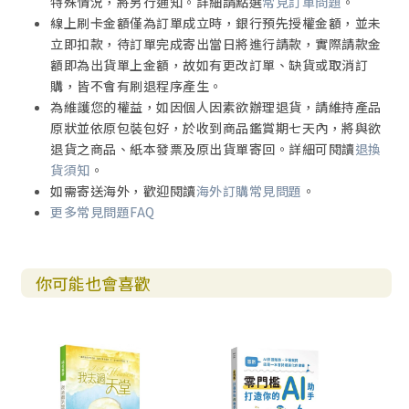
特殊情況，將另行通知。詳細請點選
常見訂單問題
。
線上刷卡金額僅為訂單成立時，銀行預先授權金額，並未
立即扣款，待訂單完成寄出當日將進行請款，實際請款金
額即為出貨單上金額，故如有更改訂單、缺貨或取消訂
購，皆不會有刷退程序產生。
為維護您的權益，如因個人因素欲辦理退貨，請維持產品
原狀並依原包裝包好，於收到商品鑑賞期七天內，將與欲
退貨之商品、紙本發票及原出貨單寄回。詳細可閱讀
退換
貨須知
。
如需寄送海外，歡迎閱讀
海外訂購常見問題
。
更多常見問題FAQ
你可能也會喜歡