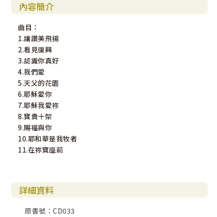
內容簡介
曲目：
1.讓讚美飛揚
2.看見復興
3.認識你真好
4.我們愛
5.天父的花園
6.耶穌愛你
7.耶穌我愛祢
8.寶貴十架
9.賜福與你
10.耶和華是我牧者
11.在祢寶座前
詳細資料
原書號：CD033