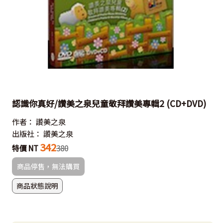
認識你真好/讚美之泉兒童敬拜讚美專輯2 (CD+DVD)
作者：
讚美之泉
出版社：
讚美之泉
342
特價 NT
380
商品停售，無法購買
商品狀態說明