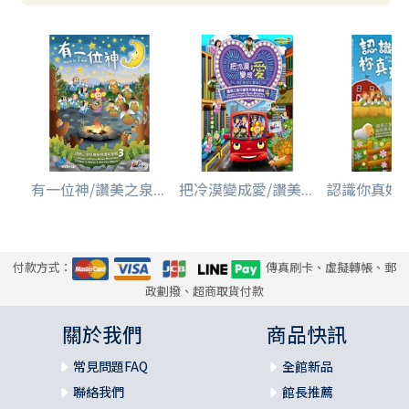
有一位神/讚美之泉...
把冷漠變成愛/讚美...
認識你真好/讚
付款方式：
傳真刷卡、虛擬轉帳、郵
政劃撥、超商取貨付款
關於我們
商品快訊
常見問題FAQ
全館新品
聯絡我們
館長推薦