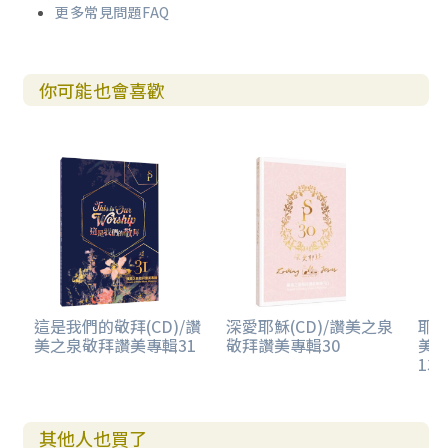
更多常見問題FAQ
你可能也會喜歡
這是我們的敬拜(CD)/讚
深愛耶穌(CD)/讚美之泉
耶
美之泉敬拜讚美專輯31
敬拜讚美專輯30
美
13 
其他人也買了