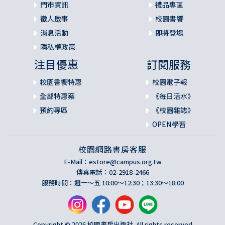
門市資訊
禮品專區
徵人啟事
校園書饗
消息活動
即將登場
隱私權政策
注目優惠
訂閱服務
校園書饗特惠
校園電子報
全部特惠案
《每日活水》
預約專區
《校園雜誌》
OPEN學習
校園網路書房客服
E-Mail：
estore@campus.org.tw
傳真電話：02-2918-2466
服務時間：週一～五 10:00～12:30；13:30～18:00
Copyright © 2026 校園書房出版社. All rights reserved