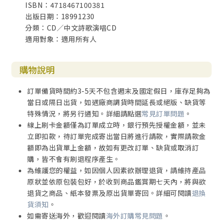
ISBN：4718467100381
出版日期：18991230
分類：CD／中文詩歌演唱CD
適用對象：適用所有人
購物說明
訂單備貨時間約3-5天不包含週末及國定假日，庫存足夠為
當日或隔日出貨，如遇廠商調貨時間延長或絕版、缺貨等
特殊情況，將另行通知。詳細請點選
常見訂單問題
。
線上刷卡金額僅為訂單成立時，銀行預先授權金額，並未
立即扣款，待訂單完成寄出當日將進行請款，實際請款金
額即為出貨單上金額，故如有更改訂單、缺貨或取消訂
購，皆不會有刷退程序產生。
為維護您的權益，如因個人因素欲辦理退貨，請維持產品
原狀並依原包裝包好，於收到商品鑑賞期七天內，將與欲
退貨之商品、紙本發票及原出貨單寄回。詳細可閱讀
退換
貨須知
。
如需寄送海外，歡迎閱讀
海外訂購常見問題
。