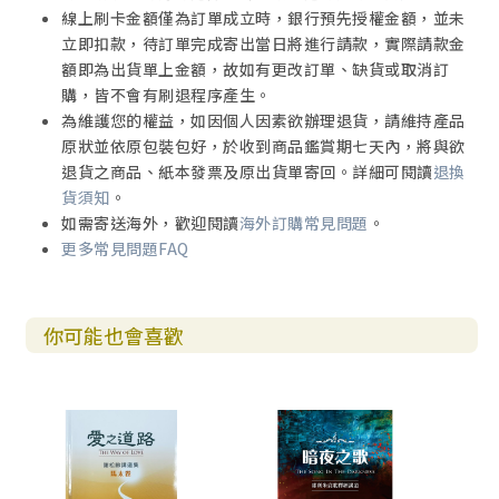
線上刷卡金額僅為訂單成立時，銀行預先授權金額，並未
立即扣款，待訂單完成寄出當日將進行請款，實際請款金
額即為出貨單上金額，故如有更改訂單、缺貨或取消訂
購，皆不會有刷退程序產生。
為維護您的權益，如因個人因素欲辦理退貨，請維持產品
原狀並依原包裝包好，於收到商品鑑賞期七天內，將與欲
退貨之商品、紙本發票及原出貨單寄回。詳細可閱讀
退換
貨須知
。
如需寄送海外，歡迎閱讀
海外訂購常見問題
。
更多常見問題FAQ
你可能也會喜歡