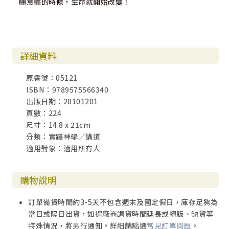
願意聽的時候，生命就開始改變！
詳細資料
原書號：05121
ISBN：9789575566340
出版日期：20101201
頁數：224
尺寸：14.8 x 21cm
分類：實踐神學／講道
適用對象：適用所有人
購物說明
訂單備貨時間約3-5天不包含週末及國定假日，庫存足夠為
當日或隔日出貨，如遇廠商調貨時間延長或絕版、缺貨等
特殊情況，將另行通知。詳細請點選
常見訂單問題
。