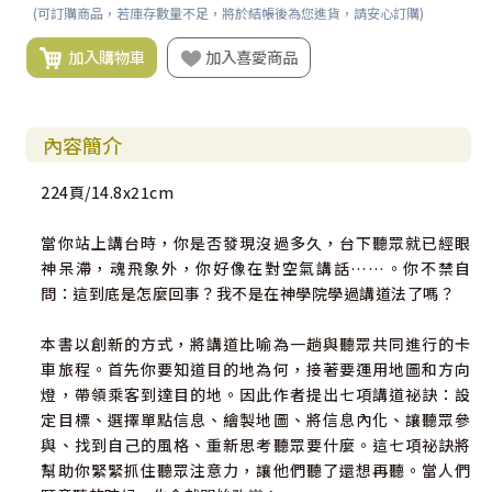
(可訂購商品，若庫存數量不足，將於結帳後為您進貨，請安心訂購)
加入購物車
加入喜愛商品
內容簡介
224頁/14.8x21cm
當你站上講台時，你是否發現沒過多久，台下聽眾就已經眼
神呆滯，魂飛象外，你好像在對空氣講話……。你不禁自
問：這到底是怎麼回事？我不是在神學院學過講道法了嗎？
本書以創新的方式，將講道比喻為一趟與聽眾共同進行的卡
車旅程。首先你要知道目的地為何，接著要運用地圖和方向
燈，帶領乘客到達目的地。因此作者提出七項講道祕訣：設
定目標、選擇單點信息、繪製地圖、將信息內化、讓聽眾參
與、找到自己的風格、重新思考聽眾要什麼。這七項祕訣將
幫助你緊緊抓住聽眾注意力，讓他們聽了還想再聽。當人們