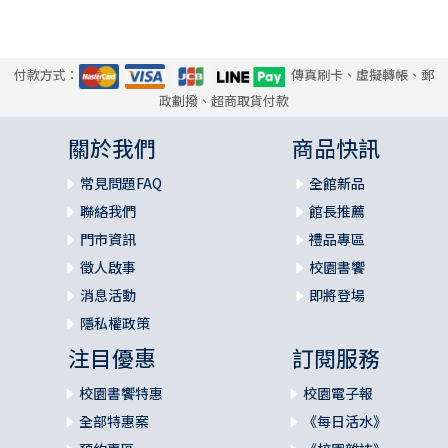
付款方式：
傳真刷卡、虛擬轉帳、郵
政劃撥、超商取貨付款
關於我們
商品快訊
常見問題FAQ
全館新品
聯絡我們
館長推薦
門市資訊
禮品專區
徵人啟事
校園書饗
消息活動
即將登場
隱私權政策
注目優惠
訂閱服務
校園書饗特惠
校園電子報
全部特惠案
《每日活水》