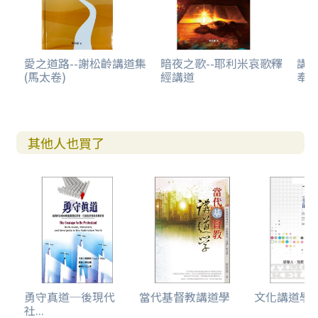
愛之道路--謝松齡講道集
暗夜之歌--耶利米哀歌釋
講
(馬太卷)
經講道
奉
其他人也買了
勇守真道─後現代
當代基督教講道學
文化講道學--
社...