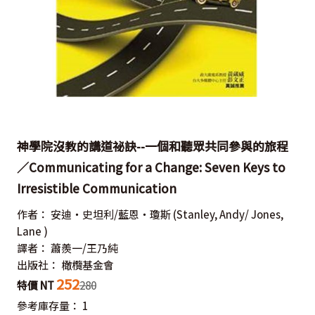
神學院沒教的講道祕訣--一個和聽眾共同參與的旅程
／Communicating for a Change: Seven Keys to
Irresistible Communication
作者：
安迪‧史坦利/藍恩‧瓊斯
(Stanley, Andy/ Jones,
Lane )
譯者：
蕭羨一/王乃純
出版社：
橄欖基金會
252
特價 NT
280
參考庫存量：
1