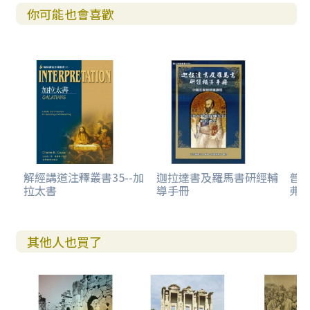
你可能也會喜歡
解經講道注釋叢書35--加
迦拉達書及羅馬書研經輔
普天
拉太書
導手冊
弗
其他人也買了