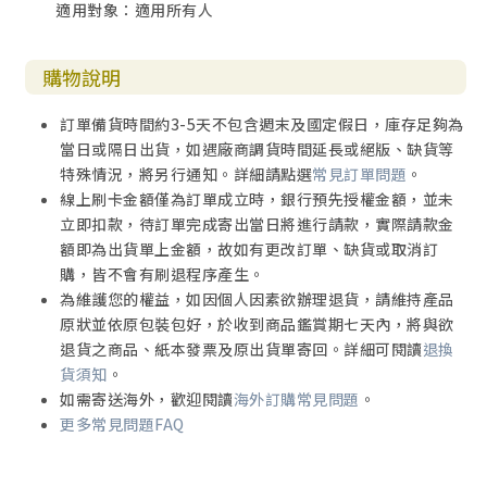
適用對象：適用所有人
購物說明
訂單備貨時間約3-5天不包含週末及國定假日，庫存足夠為
當日或隔日出貨，如遇廠商調貨時間延長或絕版、缺貨等
特殊情況，將另行通知。詳細請點選
常見訂單問題
。
線上刷卡金額僅為訂單成立時，銀行預先授權金額，並未
立即扣款，待訂單完成寄出當日將進行請款，實際請款金
額即為出貨單上金額，故如有更改訂單、缺貨或取消訂
購，皆不會有刷退程序產生。
為維護您的權益，如因個人因素欲辦理退貨，請維持產品
原狀並依原包裝包好，於收到商品鑑賞期七天內，將與欲
退貨之商品、紙本發票及原出貨單寄回。詳細可閱讀
退換
貨須知
。
如需寄送海外，歡迎閱讀
海外訂購常見問題
。
更多常見問題FAQ