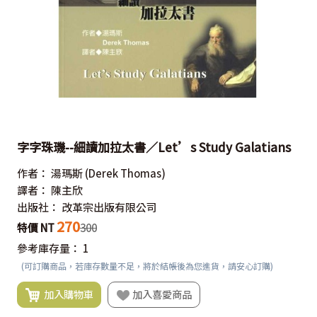
字字珠璣--細讀加拉太書／Let’s Study Galatians
作者：
湯瑪斯
(Derek Thomas)
譯者：
陳主欣
出版社：
改革宗出版有限公司
270
特價 NT
300
參考庫存量：
1
(可訂購商品，若庫存數量不足，將於結帳後為您進貨，請安心訂購)
加入購物車
加入喜愛商品