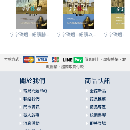
字字珠璣--細讀腓...
字字珠璣--細讀以...
字字珠璣--細
付款方式：
傳真刷卡、虛擬轉帳、郵
政劃撥、超商取貨付款
關於我們
商品快訊
常見問題FAQ
全館新品
聯絡我們
館長推薦
門市資訊
禮品專區
徵人啟事
校園書饗
消息活動
即將登場