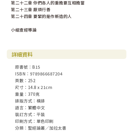
第二十二章 你們各人的重擔要互相擔當
第二十三章 厭煩行善
第二十四章 要緊的是作新造的人
小組查經導論
詳細資料
原書號：B15
ISBN：9789866687204
頁數：252
尺寸：14.8 x 21cm
重量：370克
排版方式：橫排
語言：繁體中文
裝訂方式：平裝
印刷方式：單色印刷
分類：聖經論叢／加拉太書