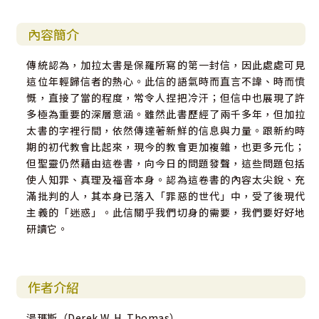
內容簡介
傳統認為，加拉太書是保羅所寫的第一封信，因此處處可見
這位年輕歸信者的熱心。此信的語氣時而直言不諱、時而憤
慨，直接了當的程度，常令人捏把冷汗；但信中也展現了許
多極為重要的深層意涵。雖然此書歷經了兩千多年，但加拉
太書的字裡行間，依然傳達著新鮮的信息與力量。跟新約時
期的初代教會比起來，現今的教會更加複雜，也更多元化；
但聖靈仍然藉由這卷書，向今日的問題發聲，這些問題包括
使人知罪、真理及福音本身。認為這卷書的內容太尖銳、充
滿批判的人，其本身已落入「罪惡的世代」中，受了後現代
主義的「迷惑」。此信關乎我們切身的需要，我們要好好地
研讀它。
作者介紹
湯瑪斯（Derek W. H. Thomas）