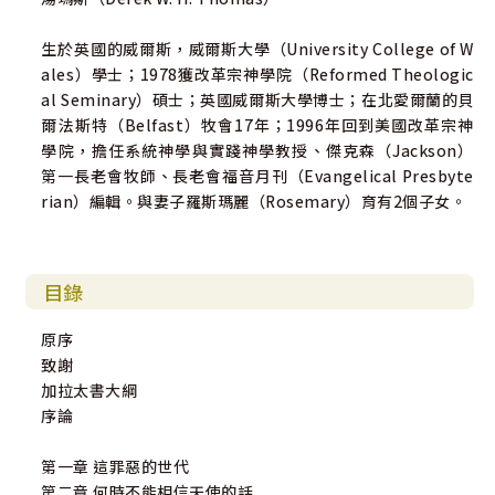
生於英國的威爾斯，威爾斯大學（University College of W
ales）學士；1978獲改革宗神學院（Reformed Theologic
al Seminary）碩士；英國威爾斯大學博士；在北愛爾蘭的貝
爾法斯特（Belfast）牧會17年；1996年回到美國改革宗神
學院，擔任系統神學與實踐神學教授、傑克森（Jackson）
第一長老會牧師、長老會福音月刊（Evangelical Presbyte
rian）編輯。與妻子羅斯瑪麗（Rosemary）育有2個子女。
目錄
原序
致謝
加拉太書大綱
序論
第一章 這罪惡的世代
第二章 何時不能相信天使的話