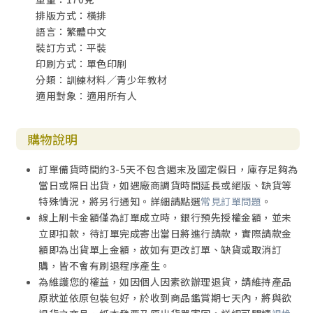
排版方式：橫排
語言：繁體中文
裝訂方式：平裝
印刷方式：單色印刷
分類：訓練材料／青少年教材
適用對象：適用所有人
購物說明
訂單備貨時間約3-5天不包含週末及國定假日，庫存足夠為
當日或隔日出貨，如遇廠商調貨時間延長或絕版、缺貨等
特殊情況，將另行通知。詳細請點選
常見訂單問題
。
線上刷卡金額僅為訂單成立時，銀行預先授權金額，並未
立即扣款，待訂單完成寄出當日將進行請款，實際請款金
額即為出貨單上金額，故如有更改訂單、缺貨或取消訂
購，皆不會有刷退程序產生。
為維護您的權益，如因個人因素欲辦理退貨，請維持產品
原狀並依原包裝包好，於收到商品鑑賞期七天內，將與欲