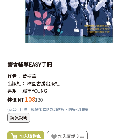
營會輔導EASY手冊
作者：
黃振華
出版社：
校園書房出版社
書系：
服事YOUNG
108
特價 NT
120
(商品可訂購，結帳後立刻為您進貨，請安心訂購)
調貨說明
加入購物車
加入喜愛商品