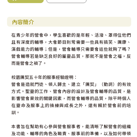
內容簡介
在青少年的營會中，學生喜歡的是年輕、活潑、罩得住他們
且有深度的輔導，大會節目則常需要一些具有搞笑、團康、
演戲能力的輔導；但是，營會輔導只需要會這些就夠了嗎？
營會輔導若是缺乏良好的屬靈品質，那就不是營會之福，反
而是營會之禍了。
校園團契五十年的服事經驗證明：
營會是造就門徒、領人歸主、建立「團契」（動詞）的有效
方式。聖靈的工作、營會內容的設計及營會輔導的品質，是
影響營會果效的關鍵因素，而營會輔導的品質，除平時個人
在靈命及服事上的操練與成長之外，還有賴於營會前的培
訓。
本書旨在幫助有心參與營會服事者，能清晰了解營會的組織
及功能、輔導的角色及職責、服事前的準備，以及如何帶領