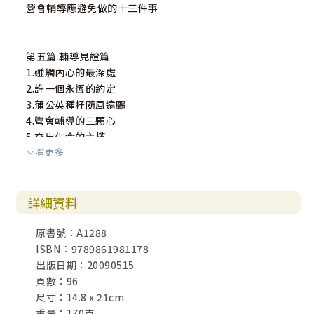
營會輔導應避免做的十三件事
第五篇 輔導見證篇
1.碰觸內心的最深處
2.許一個永恆的約定
3.蒲公英種籽隨風遠颺
4.營會輔導的三顆心
5.交出生命的主權
看更多
6.陪伴學生一同成長
7.在後山飛颺
詳細資料
第六篇 附錄篇
帶領小組可用的遊戲
原書號：A1288
輔導入營前的七件事
ISBN：9789861981178
小組分享決定順序二十招
出版日期：20090515
參加營會備物清單
頁數：96
營會輔導進深裝備參考書目
尺寸：14.8 x 21cm
重量：170克