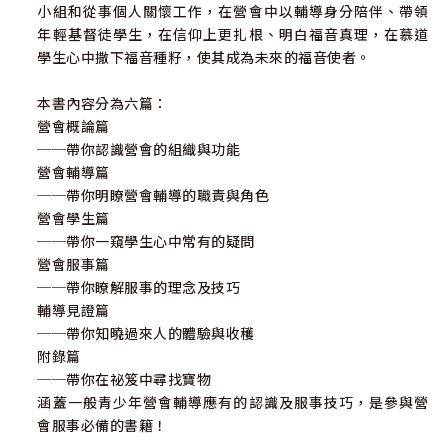
小組和從事個人關懷工作，在營會中以輔導身分陪伴、帶領
年輕基督徒學生，在信仰上更扎根、明白福音真理，在慕道
學生心中撒下福音種籽，使其成為未來的福音使者。
本書內容分為六篇：
營會概論篇
──帶你認識營會的組織與功能
營會輔導篇
──帶你明瞭營會輔導的職責與角色
營會學生篇
──帶你一窺學生心中常有的疑問
營會服事篇
──帶你瞭解服事的理念及技巧
輔導見證篇
──帶你知曉過來人的體驗與收穫
附錄篇
──帶你在祕笈中尋找寶物
涵蓋一般青少年營會輔導應有的認識及服事技巧，是參與營
會服事必備的書籍！