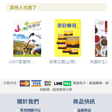
其他人也買了
JUST愛靈修--...
抉擇之路(上冊)
天國好生活--
付款方式：
傳真刷卡、虛擬轉帳、郵
政劃撥、超商取貨付款
關於我們
商品快訊
常見問題FAQ
全館新品