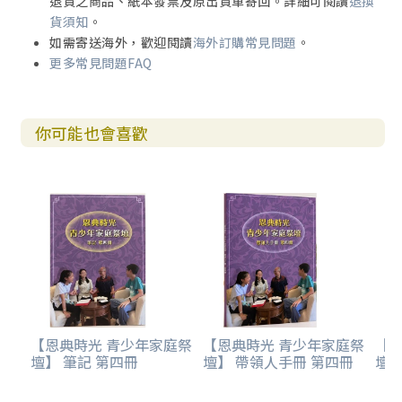
退貨之商品、紙本發票及原出貨單寄回。詳細可閱讀
退換
貨須知
。
如需寄送海外，歡迎閱讀
海外訂購常見問題
。
更多常見問題FAQ
你可能也會喜歡
【恩典時光 青少年家庭祭
【恩典時光 青少年家庭祭
【
壇】 筆記 第四冊
壇】 帶領人手冊 第四冊
壇】