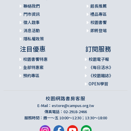
聯絡我們
館長推薦
門市資訊
禮品專區
徵人啟事
校園書饗
消息活動
即將登場
隱私權政策
注目優惠
訂閱服務
校園書饗特惠
校園電子報
全部特惠案
《每日活水》
預約專區
《校園雜誌》
OPEN學習
校園網路書房客服
E-Mail：
estore@campus.org.tw
傳真電話：02-2918-2466
服務時間：週一～五 10:00～12:30；13:30～18:00