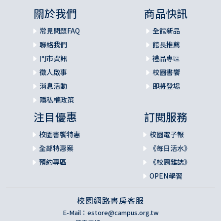
關於我們
商品快訊
常見問題FAQ
全館新品
聯絡我們
館長推薦
門市資訊
禮品專區
徵人啟事
校園書饗
消息活動
即將登場
隱私權政策
注目優惠
訂閱服務
校園書饗特惠
校園電子報
全部特惠案
《每日活水》
預約專區
《校園雜誌》
OPEN學習
校園網路書房客服
E-Mail：
estore@campus.org.tw