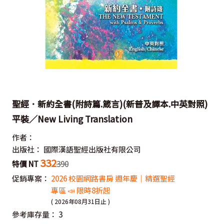
聖經．新約全書(附詩篇.箴言)(新普及譯本.中英對照)
平裝／New Living Translation
作者：
出版社：
國際漢語聖經出版社有限公司
332
特價 NT
390
促銷專案：
2026 校園網路書房 週年慶｜精選聖經
專區 📣 限時8折起
( 2026年08月31日止 )
參考庫存量：
3