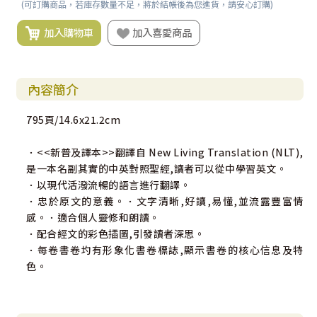
(可訂購商品，若庫存數量不足，將於結帳後為您進貨，請安心訂購)
加入購物車
加入喜愛商品
內容簡介
795頁/14.6x21.2cm
．<<新普及譯本>>翻譯自 New Living Translation (NLT),
是一本名副其實的中英對照聖經,讀者可以從中學習英文。
．以現代活潑流暢的語言進行翻譯。
．忠於原文的意義。．文字清晰,好讀,易懂,並流露豐富情
感。．適合個人靈修和朗讀。
．配合經文的彩色插圖,引發讀者深思。
．每卷書卷圴有形象化書卷標誌,顯示書卷的核心信息及特
色。