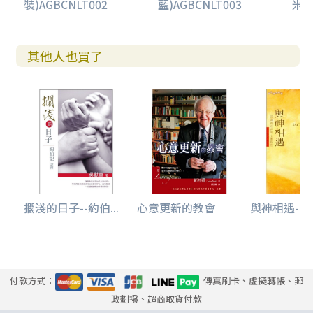
裝)AGBCNLT002
藍)AGBCNLT003
米)
其他人也買了
擱淺的日子--約伯...
心意更新的教會
與神相遇--認
付款方式：
傳真刷卡、虛擬轉帳、郵
政劃撥、超商取貨付款