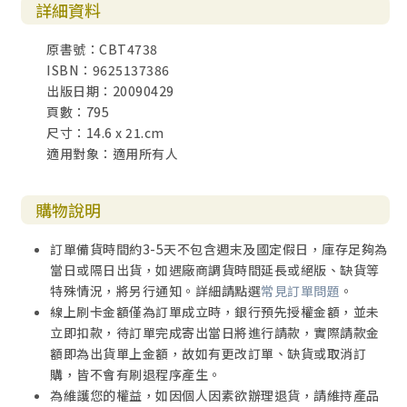
詳細資料
原書號：CBT4738
ISBN：9625137386
出版日期：20090429
頁數：795
尺寸：14.6 x 21.cm
適用對象：適用所有人
購物說明
訂單備貨時間約3-5天不包含週末及國定假日，庫存足夠為
當日或隔日出貨，如遇廠商調貨時間延長或絕版、缺貨等
特殊情況，將另行通知。詳細請點選
常見訂單問題
。
線上刷卡金額僅為訂單成立時，銀行預先授權金額，並未
立即扣款，待訂單完成寄出當日將進行請款，實際請款金
額即為出貨單上金額，故如有更改訂單、缺貨或取消訂
購，皆不會有刷退程序產生。
為維護您的權益，如因個人因素欲辦理退貨，請維持產品