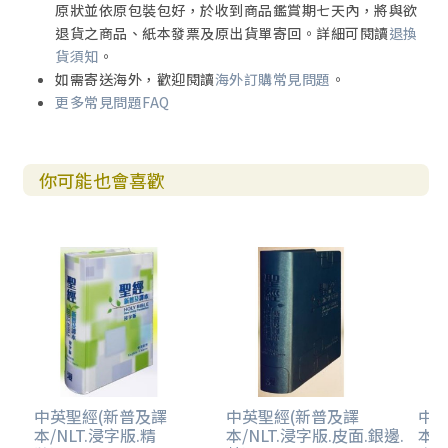
原狀並依原包裝包好，於收到商品鑑賞期七天內，將與欲
退貨之商品、紙本發票及原出貨單寄回。詳細可閱讀
退換
貨須知
。
如需寄送海外，歡迎閱讀
海外訂購常見問題
。
更多常見問題FAQ
你可能也會喜歡
中英聖經(新普及譯
中英聖經(新普及譯
中英
本/NLT.浸字版.精
本/NLT.浸字版.皮面.銀邊.
本/