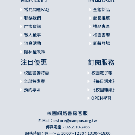
常見問題FAQ
全館新品
聯絡我們
館長推薦
門市資訊
禮品專區
徵人啟事
校園書饗
消息活動
即將登場
隱私權政策
注目優惠
訂閱服務
校園書饗特惠
校園電子報
全部特惠案
《每日活水》
預約專區
《校園雜誌》
OPEN學習
校園網路書房客服
E-Mail：
estore@campus.org.tw
傳真電話：02-2918-2466
服務時間：週一～五 10:00～12:30；13:30～18:00