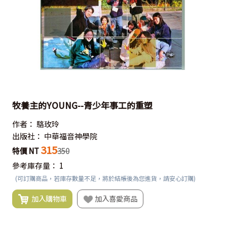
牧養主的YOUNG--青少年事工的重塑
作者：
駱玫玲
出版社：
中華福音神學院
315
特價 NT
350
參考庫存量：
1
(可訂購商品，若庫存數量不足，將於結帳後為您進貨，請安心訂購)
加入購物車
加入喜愛商品