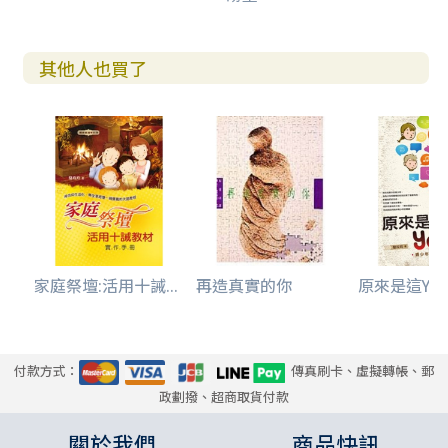
其他人也買了
家庭祭壇:活用十誡...
再造真實的你
原來是這Youn
付款方式：
傳真刷卡、虛擬轉帳、郵
政劃撥、超商取貨付款
關於我們
商品快訊