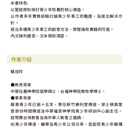
本書特色:
以聖經原則探討青少年牧養的核心價值。
以作者多年實務經驗討論青少年事工的難題，及提出解決方
針。
提出多種青少年事工的創意方法，使理論有實踐的可能。
內文陳列圖表，文本框架清楚。
作者介紹
駱玫玲
●教育背景
中華信義神學院道學碩士、台福神學院教牧學博士。
●事奉背景
服事青少年已逾十五年，曾任新竹勝利堂傳道、波士頓真理
堂部份時間傳道及中華福音神學院青少年研訓中心副主任。
經常應台灣教會及海外華人教會之邀請，
向青少年傳道、輔導及青少年父母分享，並配搭青少年機構