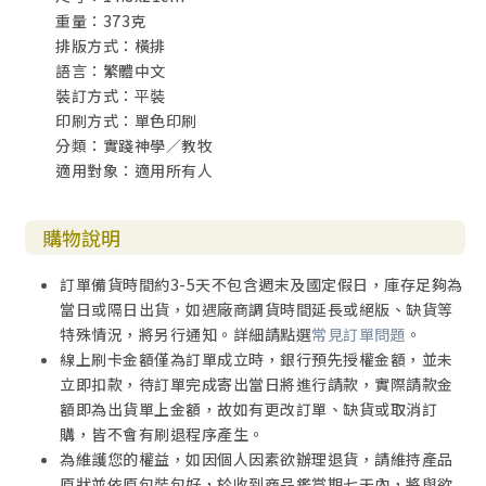
重量：373克
排版方式：橫排
語言：繁體中文
裝訂方式：平裝
印刷方式：單色印刷
分類：實踐神學／教牧
適用對象：適用所有人
購物說明
訂單備貨時間約3-5天不包含週末及國定假日，庫存足夠為
當日或隔日出貨，如遇廠商調貨時間延長或絕版、缺貨等
特殊情況，將另行通知。詳細請點選
常見訂單問題
。
線上刷卡金額僅為訂單成立時，銀行預先授權金額，並未
立即扣款，待訂單完成寄出當日將進行請款，實際請款金
額即為出貨單上金額，故如有更改訂單、缺貨或取消訂
購，皆不會有刷退程序產生。
為維護您的權益，如因個人因素欲辦理退貨，請維持產品
原狀並依原包裝包好，於收到商品鑑賞期七天內，將與欲