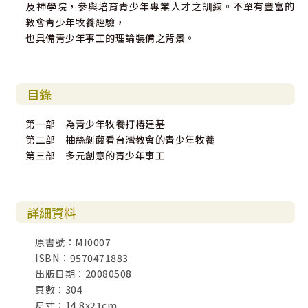
及神學院，參與培育青少年專業人才之訓練。不單有豐富的
教會青少年牧養經驗，
也具備青少年事工的理論裝備之背景。
目錄
第一部 為青少年牧養打樁建基
第二部 抽絲剝繭看台灣教會的青少年牧養
第三部 多元創意的青少年事工
詳細資料
原書號：MI0007
ISBN：9570471883
出版日期：20080508
頁數：304
尺寸：14.8x21cm