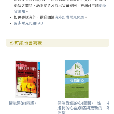
退貨之商品、紙本發票及原出貨單寄回。詳細可閱讀
退換
貨須知
。
如需寄送海外，歡迎閱讀
海外訂購常見問題
。
更多常見問題FAQ
你可能也會喜歡
權能醫治(四版)
醫治受傷的心(簡體)：性
中
虐待的心靈創痛與更新的
離
盼望