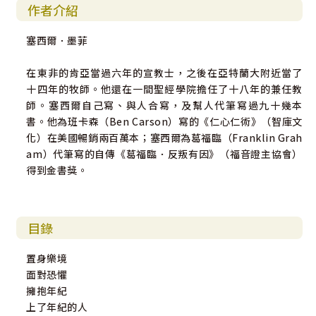
作者介紹
塞西爾．墨菲
在東非的肯亞當過六年的宣教士，之後在亞特蘭大附近當了
十四年的牧師。他還在一間聖經學院擔任了十八年的兼任教
師。塞西爾自己寫、與人合寫，及幫人代筆寫過九十幾本
書。他為班卡森（Ben Carson）寫的《仁心仁術》（智庫文
化）在美國暢銷兩百萬本；塞西爾為葛福臨（Franklin Grah
am）代筆寫的自傳《葛福臨．反叛有因》（福音證主協會）
得到金書獎。
目錄
置身樂境
面對恐懼
擁抱年紀
上了年紀的人