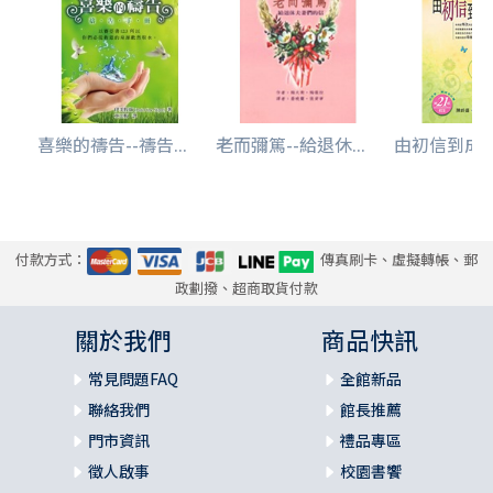
喜樂的禱告--禱告...
老而彌篤--給退休...
由初信到成長(
付款方式：
傳真刷卡、虛擬轉帳、郵
政劃撥、超商取貨付款
關於我們
商品快訊
常見問題FAQ
全館新品
聯絡我們
館長推薦
門市資訊
禮品專區
徵人啟事
校園書饗