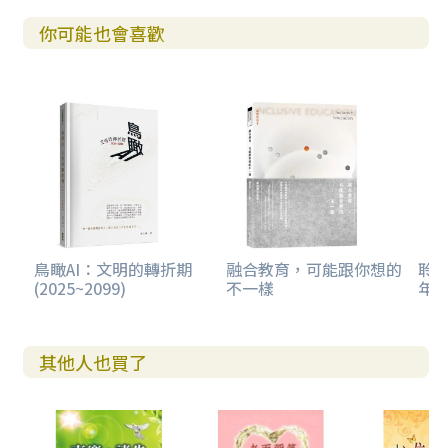
你可能也會喜歡
鳥瞰AI：文明的轉折期
融合教育，可能跟你想的
聆聽
(2025~2099)
不一樣
年
其他人也買了