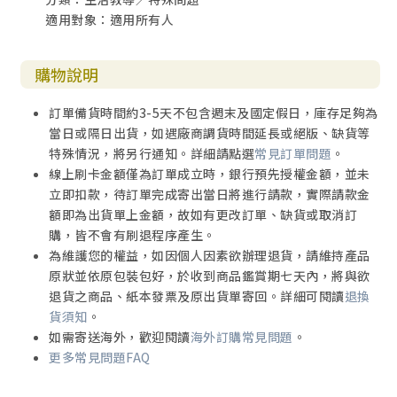
適用對象：適用所有人
購物說明
訂單備貨時間約3-5天不包含週末及國定假日，庫存足夠為
當日或隔日出貨，如遇廠商調貨時間延長或絕版、缺貨等
特殊情況，將另行通知。詳細請點選
常見訂單問題
。
線上刷卡金額僅為訂單成立時，銀行預先授權金額，並未
立即扣款，待訂單完成寄出當日將進行請款，實際請款金
額即為出貨單上金額，故如有更改訂單、缺貨或取消訂
購，皆不會有刷退程序產生。
為維護您的權益，如因個人因素欲辦理退貨，請維持產品
原狀並依原包裝包好，於收到商品鑑賞期七天內，將與欲
退貨之商品、紙本發票及原出貨單寄回。詳細可閱讀
退換
貨須知
。
如需寄送海外，歡迎閱讀
海外訂購常見問題
。
更多常見問題FAQ