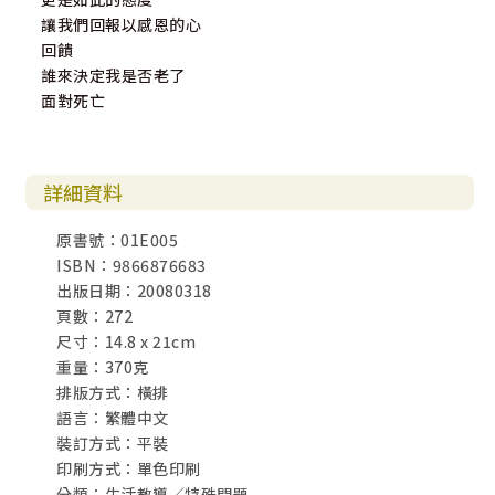
讓我們回報以感恩的心
回饋
誰來決定我是否老了
面對死亡
詳細資料
原書號：01E005
ISBN：9866876683
出版日期：20080318
頁數：272
尺寸：14.8 x 21cm
重量：370克
排版方式：橫排
語言：繁體中文
裝訂方式：平裝
印刷方式：單色印刷
分類：生活教導／特殊問題