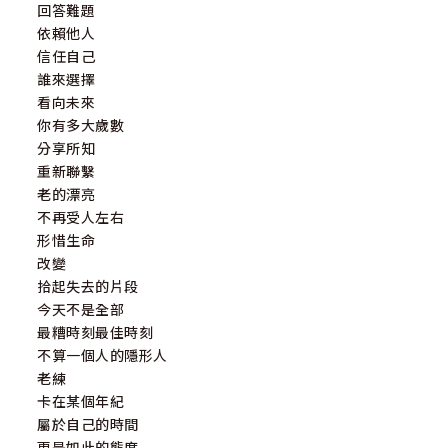
回答難題
依賴他人
信任自己
誰來選擇
看向未來
你有多大歲數
分享所知
重新聯繫
老的漂亮
不再受人左右
形惜生命
改變
拾起失去的片段
今天不是全部
最糟時刻最佳時刻
不算一個人的隱形人
老練
卡在某個年紀
屬於自己的時間
更是如此的態度