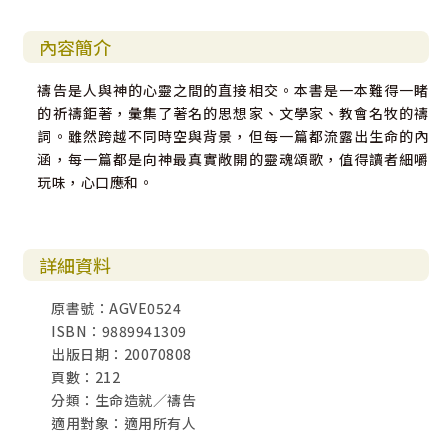
內容簡介
禱告是人與神的心靈之間的直接相交。本書是一本難得一睹
的祈禱鉅著，彙集了著名的思想家、文學家、教會名牧的禱
詞。雖然跨越不同時空與背景，但每一篇都流露出生命的內
涵，每一篇都是向神最真實敞開的靈魂頌歌，值得讀者細嚼
玩味，心口應和。
詳細資料
原書號：AGVE0524
ISBN：9889941309
出版日期：20070808
頁數：212
分類：生命造就／禱告
適用對象：適用所有人