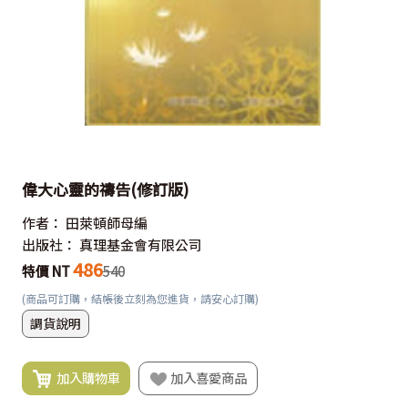
偉大心靈的禱告(修訂版)
作者：
田萊頓師母編
出版社：
真理基金會有限公司
486
特價 NT
540
(商品可訂購，結帳後立刻為您進貨，請安心訂購)
調貨說明
加入購物車
加入喜愛商品