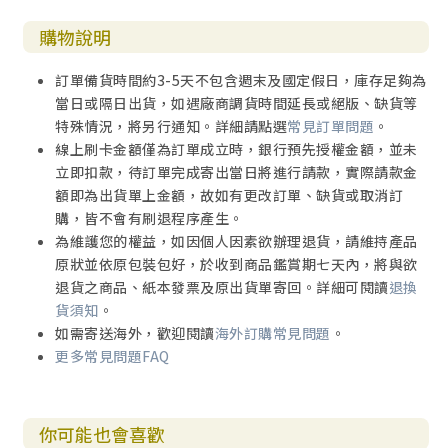
購物說明
訂單備貨時間約3-5天不包含週末及國定假日，庫存足夠為
當日或隔日出貨，如遇廠商調貨時間延長或絕版、缺貨等
特殊情況，將另行通知。詳細請點選
常見訂單問題
。
線上刷卡金額僅為訂單成立時，銀行預先授權金額，並未
立即扣款，待訂單完成寄出當日將進行請款，實際請款金
額即為出貨單上金額，故如有更改訂單、缺貨或取消訂
購，皆不會有刷退程序產生。
為維護您的權益，如因個人因素欲辦理退貨，請維持產品
原狀並依原包裝包好，於收到商品鑑賞期七天內，將與欲
退貨之商品、紙本發票及原出貨單寄回。詳細可閱讀
退換
貨須知
。
如需寄送海外，歡迎閱讀
海外訂購常見問題
。
更多常見問題FAQ
你可能也會喜歡