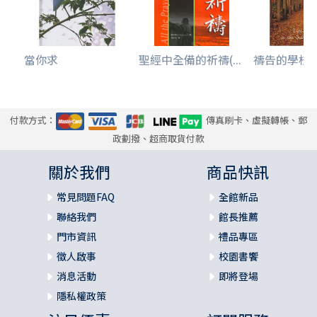
當你求
聖經中全備的祈禱(...
禱告的學校
付款方式：
傳真刷卡、虛擬轉帳、郵
政劃撥、超商取貨付款
關於我們
商品快訊
常見問題FAQ
全館新品
聯絡我們
館長推薦
門市資訊
禮品專區
徵人啟事
校園書饗
消息活動
即將登場
隱私權政策