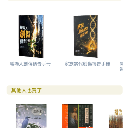
職場人創傷禱告手冊
家族累代創傷禱告手冊
開
告(
其他人也買了