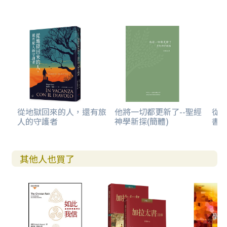
從地獄回來的人，還有旅
他將一切都更新了--聖經
從
人的守護者
神學新探(簡體)
書卷
其他人也買了