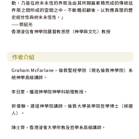
動，乃是在終末永恆的界限及由其所開展累積而成的傳統這
界限之間所成的空間之中，不斷瞻前顧後，以對應真理的歷
史經世性與終末永恆性。」
——鄧紹光
香港浸信會神學院基督教思想（神學與文化）教授
作者介紹
Graham McFarlane，倫敦聖經學院（現名倫敦神學院）系
統神學高級講師。
李日堂，播道神學院神學科助理教授。
郭偉聯，建道神學院講師、倫敦大學英學院哲學博士（候選
人）。
陳士齊，香港浸會大學宗教及哲學系高級講師。