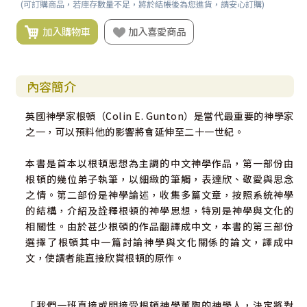
(可訂購商品，若庫存數量不足，將於結帳後為您進貨，請安心訂購)
加入購物車
加入喜愛商品
內容簡介
英國神學家根頓（Colin E. Gunton）是當代最重要的神學家
之一，可以預料他的影響將會延伸至二十一世紀。
本書是首本以根頓思想為主調的中文神學作品，第一部份由
根頓的幾位弟子執筆，以細緻的筆觸，表達欣、敬愛與思念
之情。第二部份是神學論述，收集多篇文章，按照系統神學
的結構，介紹及詮釋根頓的神學思想，特別是神學與文化的
相關性。由於甚少根頓的作品翻譯成中文，本書的第三部份
選擇了根頓其中一篇討論神學與文化關係的論文，譯成中
文，使讀者能直接欣賞根頓的原作。
「我們一班直接或間接受根頓神學薰陶的神學人，決定將對