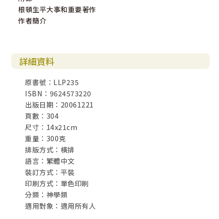
根頓生平大事和重要著作
作者簡介
詳細資料
原書號：LLP235
ISBN：9624573220
出版日期：20061221
頁數：304
尺寸：14x21cm
重量：300克
排版方式：橫排
語言：繁體中文
裝訂方式：平裝
印刷方式：單色印刷
分類：神學類
適用對象：適用所有人