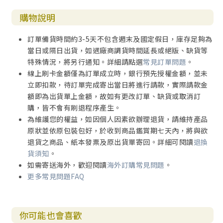
購物說明
訂單備貨時間約3-5天不包含週末及國定假日，庫存足夠為
當日或隔日出貨，如遇廠商調貨時間延長或絕版、缺貨等
特殊情況，將另行通知。詳細請點選
常見訂單問題
。
線上刷卡金額僅為訂單成立時，銀行預先授權金額，並未
立即扣款，待訂單完成寄出當日將進行請款，實際請款金
額即為出貨單上金額，故如有更改訂單、缺貨或取消訂
購，皆不會有刷退程序產生。
為維護您的權益，如因個人因素欲辦理退貨，請維持產品
原狀並依原包裝包好，於收到商品鑑賞期七天內，將與欲
退貨之商品、紙本發票及原出貨單寄回。詳細可閱讀
退換
貨須知
。
如需寄送海外，歡迎閱讀
海外訂購常見問題
。
更多常見問題FAQ
你可能也會喜歡