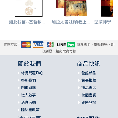
如此我信--基督教...
加拉太書註釋(卷上...
聖潔神學
付款方式：
傳真刷卡、虛擬轉帳、郵
政劃撥、超商取貨付款
關於我們
商品快訊
常見問題FAQ
全館新品
聯絡我們
館長推薦
門市資訊
禮品專區
徵人啟事
校園書饗
消息活動
即將登場
隱私權政策