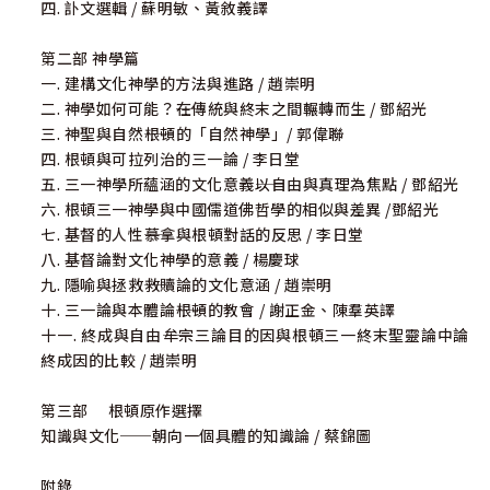
四. 訃文選輯 / 蘇明敏、黃敘義譯
第二部 神學篇
一. 建構文化神學的方法與進路 / 趙崇明
二. 神學如何可能？――在傳統與終末之間輾轉而生 / 鄧紹光
三. 神聖與自然――根頓的「自然神學」/ 郭偉聯
四. 根頓與可拉列治的三一論 / 李日堂
五. 三一神學所蘊涵的文化意義――以自由與真理為焦點 / 鄧紹光
六. 根頓三一神學與中國儒道佛哲學的相似與差異 /鄧紹光
七. 基督的人性――慕拿與根頓對話的反思 / 李日堂
八. 基督論對文化神學的意義 / 楊慶球
九. 隱喻與拯救――救贖論的文化意涵 / 趙崇明
十. 三一論與本體論――根頓的教會 / 謝正金、陳羣英譯
十一. 終成與自由――牟宗三論目的因與根頓三一終末聖靈論中論
終成因的比較 / 趙崇明
第三部 根頓原作選擇
知識與文化──朝向一個具體的知識論 / 蔡錦圖
附錄