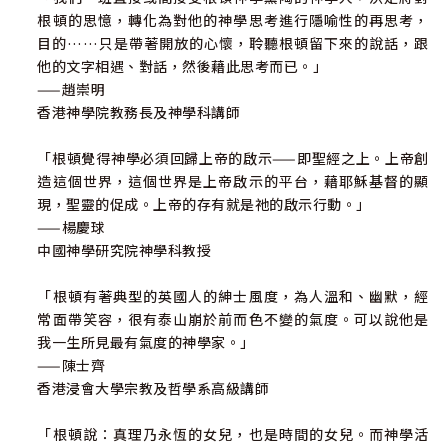
根頓的思憶，轉化為對他的神學思考進行隱喻性的再思考，
目的……只是帶著開放的心懷，聆聽根頓留下來的說話，跟
他的文字相遇、對話，然後藉此思考而已。」
——趙崇明
香港神學院教務長及神學科講師
「根頓覺得神學必須回歸上帝的啟示——即聖經之上。上帝創
造這個世界，這個世界是上帝啟示的平台，藉耶穌基督的顯
現，聖靈的促成。上帝的存有就是祂的啟示行動。」
——楊慶球
中國神學研究院神學科教授
「根頓有著典型的英國人的紳士風度，為人溫和、幽默，經
常面帶笑容，很有泰山崩於前而色不變的氣度。可以說他是
我一生所見最有氣度的神學家。」
——陳士齊
香港浸會大學宗教及哲學系高級講師
「根頓說：真理乃永恆的女兒，也是時間的女兒。而神學活