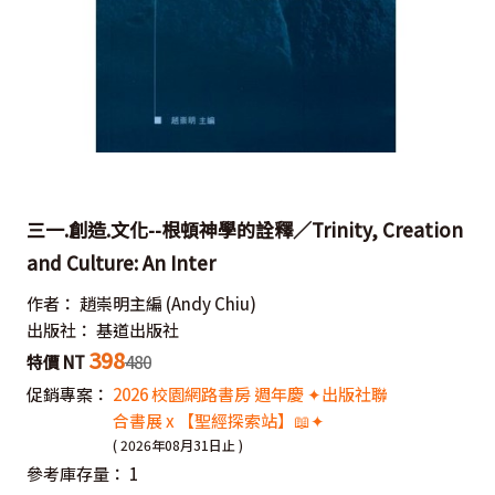
三一.創造.文化--根頓神學的詮釋／Trinity, Creation
and Culture: An Inter
作者：
趙崇明主編
(Andy Chiu)
出版社：
基道出版社
398
特價 NT
480
促銷專案：
2026 校園網路書房 週年慶 ✦出版社聯
合書展 x 【聖經探索站】📖✦
( 2026年08月31日止 )
參考庫存量：
1