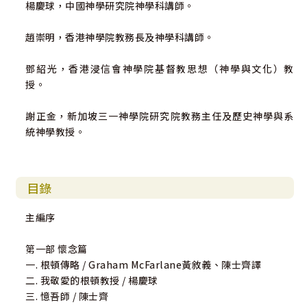
楊慶球，中國神學研究院神學科講師。
趙崇明，香港神學院教務長及神學科講師。
鄧紹光，香港浸信會神學院基督教思想（神學與文化）教
授。
謝正金，新加坡三一神學院研究院教務主任及歷史神學與系
統神學教授。
目錄
主編序
第一部 懷念篇
一. 根頓傳略 / Graham McFarlane黃敘義、陳士齊譯
二. 我敬愛的根頓教授 / 楊慶球
三. 憶吾師 / 陳士齊