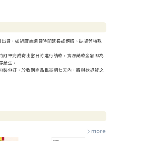
日出貨，如遇廠商調貨時間延長或絕版、缺貨等特殊
待訂單完成寄出當日將進行請款，實際請款金額即為
序產生。
包裝包好，於收到商品鑑賞期七天內，將與欲退貨之
more