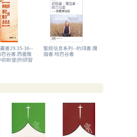
書29.35-36--
聖經信息系列--約珥書.彌
哈巴谷書.西番雅
迦書.哈巴谷書
中的盼望(附研習