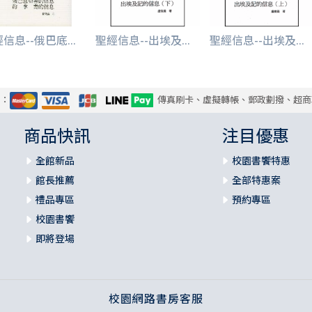
信息--俄巴底...
聖經信息--出埃及...
聖經信息--出埃及...
式：
傳真刷卡、虛擬轉帳、郵政劃撥、超商
商品快訊
注目優惠
全館新品
校園書饗特惠
館長推薦
全部特惠案
禮品專區
預約專區
校園書饗
即將登場
校園網路書房客服