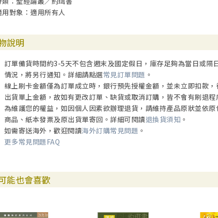
分類：聖經論叢／約珥書
適用對象：適用所有人
物說明
訂單備貨時間約3-5天不包含週末及國定假日，庫存足夠為當日或隔
情況，將另行通知。詳細請點選
常見訂單問題
。
線上刷卡金額僅為訂單成立時，銀行預先授權金額，並未立即扣款，
出貨單上金額，故如有更改訂單、缺貨或取消訂購，皆不會有刷退程
為維護您的權益，如因個人因素欲辦理退貨，請維持產品原狀並依原
商品、紙本發票及原出貨單寄回。詳細可閱讀
退換貨須知
。
如需寄送海外，歡迎閱讀
海外訂購常見問題
。
更多常見問題FAQ
可能也會喜歡