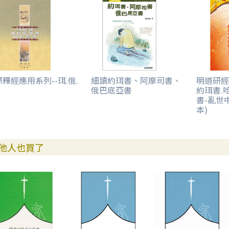
釋經應用系列--珥.俄.
細讀約珥書、阿摩司書、
明道研經叢
俄巴底亞書
約珥書.
書-亂世
本)
他人也買了