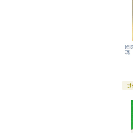
其 他 中 外 文 聖 經
新 約 歷 史 書
青 少 年
靈 恩
研 經 材 料
詩 、 散 文
福 音 包 裝 用 品
聖 經 故 事
約 拿 書
約 翰 福 音
加 拉 太 書
雅 各 書
啟 示 錄
信 徒 神 學
福 音 明 信 片 . 書 籤
成 人
教 育
兒 童 教 材
劇 本 遊 戲
福 音 文 具 雜 貨
聖 經 神 學
彌 迦 書
以 弗 所 書
彼 得 前 書
使 徒 行 傳
靈 界
福 音 季 節 卡
職 業
文 字 工 作
青 少 年 教 材
兒 童 故 事 C D
偽 經 次 經
那 鴻 書
腓 立 比 書
彼 得 後 書
福 音 小 禮 卡
特 殊 問 題
小 組 教 會
幼 稚 教 材
畫 冊
哈 巴 谷 書
歌 羅 西 書
約 翰 壹 、 貳 、 參 書
國際
瑪
其 他 福 音 卡 片
生 活 教 導
成 人 教 材
西 番 雅 書
帖 撒 羅 尼 迦 前 後
猶 大 書
主 日 學 教 材
哈 該 書
提 摩 太 前 後
其
歸 納 法 研 經
撒 迦 利 亞 書
提 多 書
紙 品
瑪 拉 基 書
腓 利 門 書
教 牧 書 信