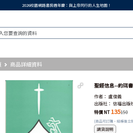
2026校園網路書房週年慶：與上帝同行的人生地圖！
頁
商品詳細資料
聖經信息--約珥
作者：
盧俊義
出版社：
信福出版
135
特價 NT
150
(商品可訂購，結帳後立
調貨說明