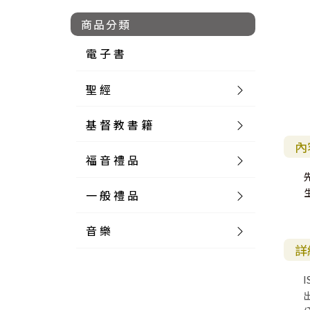
商品分類
電 子 書
聖 經
基 督 教 書 籍
新 舊 約 聖 經
內
福 音 禮 品
簡 體 聖 經
聖 經 論 叢
和 合 本
一 般 禮 品
英 文 聖 經
神 學 類
福 音 飾 品 配 件
和 合 本 標 點
參 考 書 工 具 書
音 樂
外 文 聖 經
實 踐 神 學
福 音 家 飾 用 品
一 般 卡 片
新 標 點 和 合 本
K J V
摩 西 五 經
系 統 神 學
福 音 項 鍊
讀 經 法
詳
中 外 文 聖 經
教 會 歷 史
福 音 生 活 雜 貨
一 般 文 具
詩 本 樂 譜
和 合 本 修 訂 版
E S V
歷 史 書
神 、 創 造
宣 教 差 傳
福 音 耳 環 / 耳 夾
福 音 桌 飾 品
萬 用 卡
釋 經 法
創 世 記
I
註 釋 本 聖 經
生 命 造 就
福 音 食 器 廚 房
食 器 廚 房
C D
現 代 中 文 譯 本
G N B
和 合 本 / N I V
舊 約 註 釋
基 督
社 會 參 與
歷 史
福 音 手 環 / 手 鍊
福 音 布 軸 掛 畫
福 音 服 飾 布 品
貼 紙
日 記 . 筆 記
音 樂 叢 書
聖 經 概 論
出 埃 及 記
約 書 亞 記