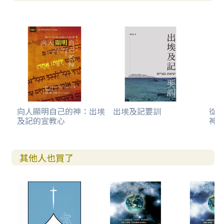
向人顯明自己的神：出埃
出埃及記要訓
從
及記的宣教心
神
其他人也買了