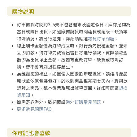
購物說明
訂單備貨時間約3-5天不包含週末及國定假日，庫存足夠為
當日或隔日出貨，如遇廠商調貨時間延長或絕版、缺貨等
特殊情況，將另行通知。詳細請點選
常見訂單問題
。
線上刷卡金額僅為訂單成立時，銀行預先授權金額，並未
立即扣款，待訂單完成寄出當日將進行請款，實際請款金
額即為出貨單上金額，故如有更改訂單、缺貨或取消訂
購，皆不會有刷退程序產生。
為維護您的權益，如因個人因素欲辦理退貨，請維持產品
原狀並依原包裝包好，於收到商品鑑賞期七天內，將與欲
退貨之商品、紙本發票及原出貨單寄回。詳細可閱讀
退換
貨須知
。
如需寄送海外，歡迎閱讀
海外訂購常見問題
。
更多常見問題FAQ
你可能也會喜歡