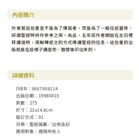
內容簡介
作者寫這些書並不是為了傳道者，而是為了一般信徒靈修、
研讀聖經時供作參考之用。為此，五年前作者開始在主日禮
拜講道時，用解釋經文的方式傳講聖經的信息，這些書的出
版就是在這樣子講道完、整理後印出來的。
詳細資料
ISBN：9867898214
出版日期：19980415
頁數：275
尺寸：21x14.8cm
裝訂方式：01
分類：聖經論叢／出埃及記
適用對象：適用所有人