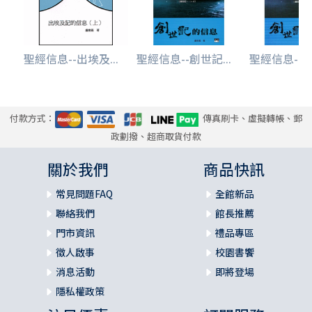
聖經信息--出埃及...
聖經信息--創世記...
聖經信息--創
付款方式：
傳真刷卡、虛擬轉帳、郵
政劃撥、超商取貨付款
關於我們
商品快訊
常見問題FAQ
全館新品
聯絡我們
館長推薦
門市資訊
禮品專區
徵人啟事
校園書饗
消息活動
即將登場
隱私權政策