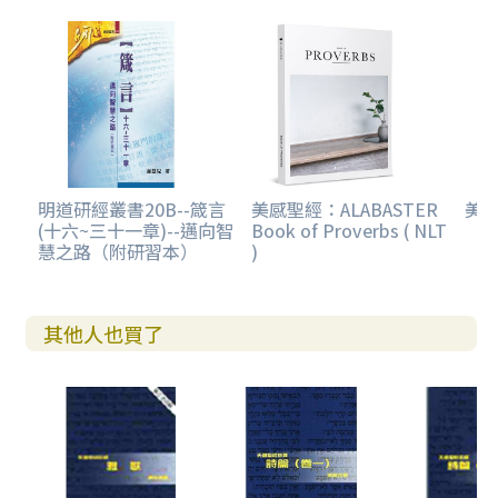
明道研經叢書20B--箴言
美感聖經：ALABASTER
美感
(十六~三十一章)--邁向智
Book of Proverbs ( NLT
慧之路（附研習本）
)
其他人也買了