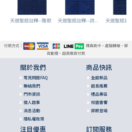
天道聖經註釋--雅歌
天道聖經註釋--詩...
天道聖經註釋-
付款方式：
傳真刷卡、虛擬轉帳、郵
政劃撥、超商取貨付款
關於我們
商品快訊
常見問題FAQ
全館新品
聯絡我們
館長推薦
門市資訊
禮品專區
徵人啟事
校園書饗
消息活動
即將登場
隱私權政策
注目優惠
訂閱服務