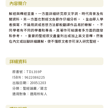
內容簡介
解經與釋經並重。一方面詳細研究原文字詞、時代背景及有
關資料。另一方面也對經文各節作仔細分析。 ‧全由華人學
者撰寫，不論用詞或思想方法都較翻譯作品易於瞭解。 ‧不
同學者有不同的學養和專長，其著作可給讀者多方面的啟發
和參考。 ‧重要的聖經原文盡量列出或加上英文音釋，然後
在內文或註腳詳細講解，使不懂原文者亦可深入研究聖經。
詳細資料
原書號：TD1359P
ISBN：9622086225
出版日期：20051203
分類：聖經論叢／箴言
適用對象：適用所有人