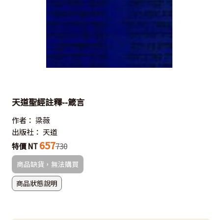
天道聖經註釋--箴言
作者：
梁薇
出版社：
天道
657
特價 NT
730
商品缺貨，無法購買
商品狀態說明