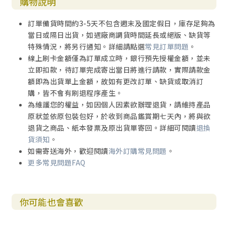
購物說明
訂單備貨時間約3-5天不包含週末及國定假日，庫存足夠為
當日或隔日出貨，如遇廠商調貨時間延長或絕版、缺貨等
特殊情況，將另行通知。詳細請點選
常見訂單問題
。
線上刷卡金額僅為訂單成立時，銀行預先授權金額，並未
立即扣款，待訂單完成寄出當日將進行請款，實際請款金
額即為出貨單上金額，故如有更改訂單、缺貨或取消訂
購，皆不會有刷退程序產生。
為維護您的權益，如因個人因素欲辦理退貨，請維持產品
原狀並依原包裝包好，於收到商品鑑賞期七天內，將與欲
退貨之商品、紙本發票及原出貨單寄回。詳細可閱讀
退換
貨須知
。
如需寄送海外，歡迎閱讀
海外訂購常見問題
。
更多常見問題FAQ
你可能也會喜歡