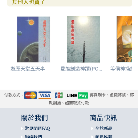
其他人也買了
遊歷天堂五天半
愛能創造神蹟(PO...
等候神操練
付款方式：
傳真刷卡、虛擬轉帳、郵
政劃撥、超商取貨付款
關於我們
商品快訊
常見問題FAQ
全館新品
聯絡我們
館長推薦