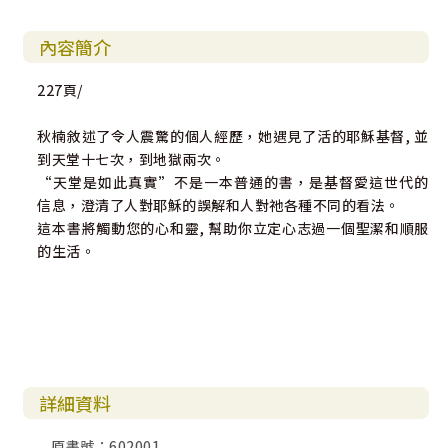
內容簡介
227頁/
秋楠敘述了令人震驚的個人經歷，她遇見了活的耶穌基督, 並
到天堂十七次，到地獄兩次。
“天堂是如此真實”不是一本普通的書，是基督愛這世代的
信息，澄清了人對耶穌的誤解和人對祂各種不同的看法。
這本書將觸動您的心和靈, 幫助你立定心志過一個聖潔和順服
的生活。
詳細資料
原書號：602001