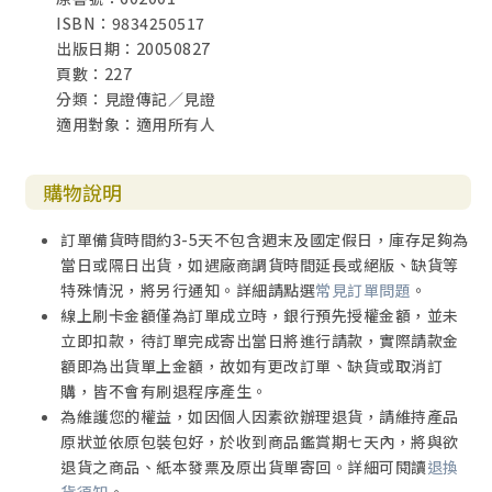
ISBN：9834250517
出版日期：20050827
頁數：227
分類：見證傳記／見證
適用對象：適用所有人
購物說明
訂單備貨時間約3-5天不包含週末及國定假日，庫存足夠為
當日或隔日出貨，如遇廠商調貨時間延長或絕版、缺貨等
特殊情況，將另行通知。詳細請點選
常見訂單問題
。
線上刷卡金額僅為訂單成立時，銀行預先授權金額，並未
立即扣款，待訂單完成寄出當日將進行請款，實際請款金
額即為出貨單上金額，故如有更改訂單、缺貨或取消訂
購，皆不會有刷退程序產生。
為維護您的權益，如因個人因素欲辦理退貨，請維持產品
原狀並依原包裝包好，於收到商品鑑賞期七天內，將與欲
退貨之商品、紙本發票及原出貨單寄回。詳細可閱讀
退換