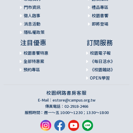
門市資訊
禮品專區
徵人啟事
校園書饗
消息活動
即將登場
隱私權政策
注目優惠
訂閱服務
校園書饗特惠
校園電子報
全部特惠案
《每日活水》
預約專區
《校園雜誌》
OPEN學習
校園網路書房客服
E-Mail：
estore@campus.org.tw
傳真電話：02-2918-2466
服務時間：週一～五 10:00～12:30；13:30～18:00