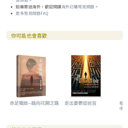
貨須知
。
如需寄送海外，歡迎閱讀
海外訂購常見問題
。
更多常見問題FAQ
你可能也會喜歡
赤足獨旅--踏向花開之路
走出憂鬱症迷宮
梭
中